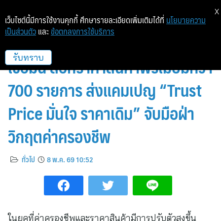
X
เว็บไซต์นี้มีการใช้งานคุกกี้ ศึกษารายละเอียดเพิ่มเติมได้ที่
นโยบายความ
เป็นส่วนตัว
และ
ข้อตกลงการใช้บริการ
“มิตซูโคชิ เดปาจิกะ” สร้างความ
เชื่อมั่น ล็อกราคาสินค้าพรีเมียมกว่า
รับทราบ
700 รายการ ส่งแคมเปญ “Trust
Price มั่นใจ ราคาเดิม” จับมือฝ่า
วิกฤตค่าครองชีพ
ทั่วไป
8 พ.ค. 69 10:52
ในยุคที่ค่าครองชีพและราคาสินค้ามีการปรับตัวสูงขึ้น