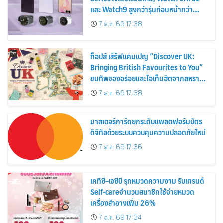
และ Watch9 สูงกว่ารุ่นก่อนหน้ากว่า
30%
7 ส.ค. 69 17:38
ท็อปส์ เสิร์ฟแคมเปญ “Discover UK:
Bringing British Favourites to You”
ขนทัพของอร่อยและไอเท็มฮิตจากสหราช
อาณาจักร ส่งตรงถึงมือตั้งแต่วันนี้ – 18
7 ส.ค. 69 17:38
สิงหาคมนี้
มาสเตอร์การ์ดยกระดับแพลตฟอร์มบัตร
ดิจิทัลด้วยระบบควบคุมความปลอดภัยใหม่
7 ส.ค. 69 17:36
เคทีซี–เจซีบี รุกหมวดความงาม รับเทรนด์
Self-careจำนวนสมาชิกใช้จ่ายหมวด
เครื่องสำอางเพิ่ม 26%
7 ส.ค. 69 17:34