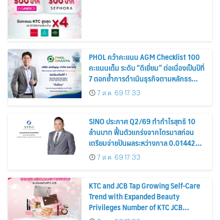
PHOL คว้าคะแนน AGM Checklist 100
คะแนนเต็ม ระดับ “ดีเยี่ยม” ต่อเนื่องเป็นปีที่
7 ตอกย้ำการดำเนินธุรกิจตามหลักธร
รมาภิบาล โปร่งใส สร้างความเชื่อมั่นผู้ถือ
7 ส.ค. 69 17:33
หุ้น
SINO ประกาศ Q2/69 ทำกำไรสุทธิ 10
ล้านบาท ฟื้นตัวแกร่งจากไตรมาสก่อน
เตรียมจ่ายปันผลระหว่างกาล 0.014423
บาทต่อหุ้น ครึ่งปีหลังมุ่งเติบโตต่อเนื่อง
7 ส.ค. 69 17:33
KTC and JCB Tap Growing Self-Care
Trend with Expanded Beauty
Privileges Number of KTC JCB
Cardmembers Spending on