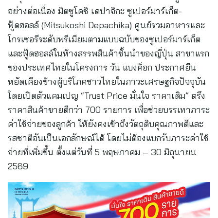
อย่างต่อเนื่อง มิตซูโคชิ เดปาจิกะ ซูเปอร์มาร์เก็ต-
ฟู้ดฮอลล์ (Mitsukoshi Depachika) ศูนย์รวมอาหารและ
โกรเซอรีระดับพรีเมียมตามแบบฉบับของซูเปอร์มาร์เก็ต
และฟู้ดฮอลล์ในห้างสรรพสินค้าชั้นนําของญี่ปุ่น สาขาแรก
ของประเทศไทยในโครงการ วัน แบงค็อก ประกาศยืน
หยัดเคียงข้างผู้บริโภคชาวไทยในภาวะเศรษฐกิจปัจจุบัน
โดยเปิดตัวแคมเปญ “Trust Price มั่นใจ ราคาเดิม” ตรึง
ราคาสินค้าขายดีกว่า 700 รายการ เพื่อช่วยบรรเทาภาระ
ค่าใช้จ่ายของลูกค้า ให้ยังคงเข้าถึงวัตถุดิบคุณภาพดีและ
รสชาติอันเป็นเอกลักษณ์ได้ โดยไม่ต้องแบกรับภาระค่าใช้
จ่ายที่เพิ่มขึ้น ตั้งแต่วันที่ 5 พฤษภาคม – 30 มิถุนายน
2569