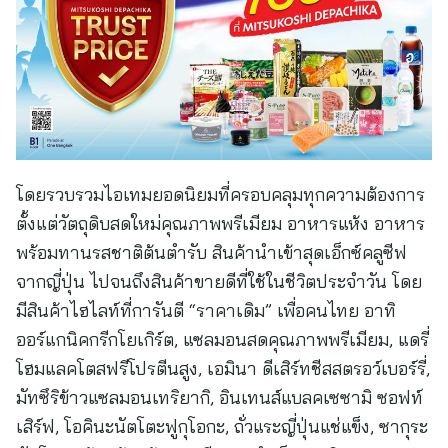
โดยรวบรวมไอเทมยอดนิยมที่ครอบคลุมทุกความต้องการ
ตั้งแต่วัตถุดิบสดใหม่คุณภาพพรีเมียม อาหารแห้ง อาหาร
พร้อมทานรสชาติต้นตำรับ สินค้านำเข้าสุดเอ็กซ์คลูซีฟ
จากญี่ปุ่น ไปจนถึงสินค้าขายดีที่ใช้ในชีวิตประจำวัน โดย
มีสินค้าไฮไลท์ที่การันตี “ราคาเดิม” เพื่อคนไทย อาทิ
ออร์แกนิคกรีกโยเกิร์ต, แซลมอนสดคุณภาพพรีเมียม, แดรี่
โฮมแลคโตสฟรีโปรตีนสูง, เอมินา ดีเสิร์ทชีสสตรอว์เบอร์รี่,
มัทซึริข้าวแซลมอนเทริยากิ, อินเทนส์แบลคเซซามิ ซอฟท์
เสิร์ฟ, โอคินะนัตโตะฟูกุโอกะ, ถั่วแระญี่ปุ่นแช่แข็ง, ซากุระ