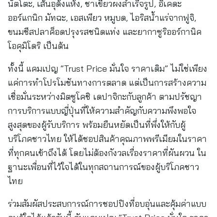
นัตโตะ, เส้นอุด้งแห้ง, ชาเขียวผงสำเร็จรูป, อิเคดะ
ออร์แกนิก มัทฉะ, เอสเพียว หมูบด, ไอริสน้ำแร่จากฟูจิ,
ขนมชีสปลาค็อดปรุงรสชนิดแท่ง และยากาซูริออร์กานิค
โอคุมิโดริ เป็นต้น
ทั้งนี้ แคมเปญ “Trust Price มั่นใจ ราคาเดิม” ไม่ใช่เพียง
แค่การทำโปรโมชันทางการตลาด แต่เป็นการสร้างความ
เชื่อมั่นระหว่างมิตซูโคชิ เดปาจิกะกับลูกค้า ตามปรัชญา
การบริการแบบญี่ปุ่นที่ให้ความสำคัญกับความพึงพอใจ
สูงสุดของผู้รับบริการ พร้อมยืนหยัดเป็นที่พึ่งให้กับผู้
บริโภคชาวไทย ให้ได้ชอปสินค้าคุณภาพพรีเมียมในราคา
ที่ทุกคนเข้าถึงได้ โดยไม่ต้องกังวลเรื่องราคาที่ผันผวน ใน
ฐานะเพื่อนที่ไว้ใจได้ในทุกสถานการณ์ของผู้บริโภคชาว
ไทย
ร่วมสัมผัสประสบการณ์การชอปปิงที่อบอุ่นและคุ้มค่าแบบ