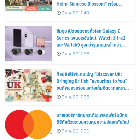
Holm–Siamese Blossom” พร้อม
ส่วนลดและสิทธิพิเศษถึง 31 สิงหาคม
7 ส.ค. 69 17:40
2569
ซัมซุง เปิดยอดจองทั่วโลก Galaxy Z
Series เจเนอเรชันใหม่, Watch Ultra2
และ Watch9 สูงกว่ารุ่นก่อนหน้ากว่า
30%
7 ส.ค. 69 17:38
ท็อปส์ เสิร์ฟแคมเปญ “Discover UK:
Bringing British Favourites to You”
ขนทัพของอร่อยและไอเท็มฮิตจากสหราช
อาณาจักร ส่งตรงถึงมือตั้งแต่วันนี้ – 18
7 ส.ค. 69 17:38
สิงหาคมนี้
มาสเตอร์การ์ดยกระดับแพลตฟอร์มบัตร
ดิจิทัลด้วยระบบควบคุมความปลอดภัยใหม่
7 ส.ค. 69 17:36