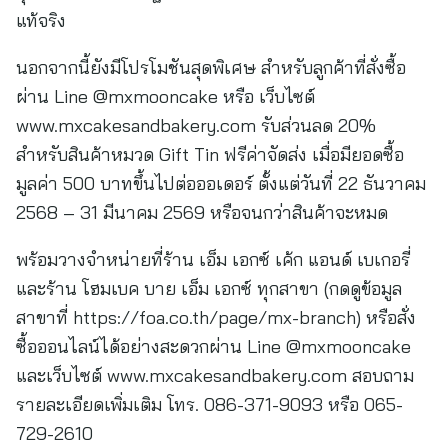
แท้จริง
นอกจากนี้ยังมีโปรโมชันสุดพิเศษ สำหรับลูกค้าที่สั่งซื้อ
ผ่าน Line @mxmooncake หรือ เว็บไซต์
www.mxcakesandbakery.com รับส่วนลด 20%
สำหรับสินค้าหมวด Gift Tin ฟรีค่าจัดส่ง เมื่อมียอดซื้อ
มูลค่า 500 บาทขึ้นไปต่อออเดอร์ ตั้งแต่วันที่ 22 ธันวาคม
2568 – 31 มีนาคม 2569 หรือจนกว่าสินค้าจะหมด
พร้อมวางจำหน่ายที่ร้าน เอ็ม เอกซ์ เค้ก แอนด์ เบเกอรี่
และร้าน โฮมเบค บาย เอ็ม เอกซ์ ทุกสาขา (กดดูข้อมูล
สาขาที่ https://foa.co.th/page/mx-branch) หรือสั่ง
ซื้อออนไลน์ได้อย่างสะดวกผ่าน Line @mxmooncake
และเว็บไซต์ www.mxcakesandbakery.com สอบถาม
รายละเอียดเพิ่มเติม โทร. 086-371-9093 หรือ 065-
729-2610