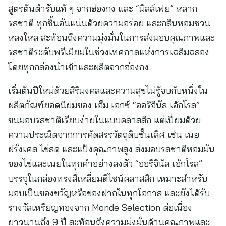
สูตรต้นตำรับแท้ ๆ จากฮ่องกง และ “มิลล์เฟย” หลาก
รสชาติ ทุกชิ้นอันแน่นด้วยความอร่อย และกลิ่นหอมชวน
หลงใหล สะท้อนถึงความมุ่งมั่นในการส่งมอบคุณภาพและ
รสชาติระดับพรีเมียมในช่วงเทศกาลแห่งการเฉลิมฉลอง
โดยทุกกล่องนำเข้าและผลิตจากฮ่องกง
เริ่มต้นปีใหม่ด้วยสิริมงคลและความสุขไม่รู้จบกับหนึ่งใน
ผลิตภัณฑ์ยอดนิยมของ เอ็ม เอกซ์ “ออริจินัล เอ้กโรล”
ขนมอบรสชาติเรียบง่ายในแบบคลาสสิก แต่เปี่ยมด้วย
ความประณีตจากการคัดสรรวัตถุดิบชั้นเลิศ เช่น เนย
ฝรั่งเศส ไข่สด และแป้งคุณภาพสูง ส่งมอบรสชาติหอมมัน
ของไข่และเนยในทุกคำอย่างลงตัว “ออริจินัล เอ้กโรล”
บรรจุในกล่องทรงสี่เหลี่ยมดีไซน์คลาสสิก เหมาะสำหรับ
มอบเป็นของขวัญหรือของฝากในทุกโอกาส และยังได้รับ
รางวัลเหรียญทองจาก Monde Selection ต่อเนื่อง
ยาวนานถึง 9 ปี สะท้อนถึงความมุ่งมั่นด้านคุณภาพและ