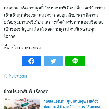
เทศกาลแห่งความสุขนี้ “ขนมอบพรีเมียมเอ็ม เอกซ์” พร้อม
เติมเต็มทุกช่วงเวลาแห่งความอบอุ่น ด้วยรสชาติความ
อร่อยคุณภาพพรีเมียม เหมาะทั้งสำหรับทานเองหรือมอบ
เป็นของขวัญแทนใจ ส่งต่อความสุขให้คนพิเศษในทุก
โอกาส
ที่มา:
ไทยเบฟเวอเรจ
ไทยเบฟเวอเรจ
ข่าวประชาสัมพันธ์ล่าสุด
“ไซมิส แอสเสท” ชูโปรบ้านอยู่ฟรี ไม่ต้อง
ผ่อนนาน 3 ปี เจาะ 2 โครงการ “Siamese