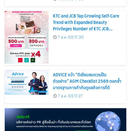
KTC and JCB Tap Growing Self-Care
Trend with Expanded Beauty
Privileges Number of KTC JCB
Cardmembers Spending on
7 ส.ค. 69 17:30
Cosmetics Rises 26%
ADVICE คว้า “ดีเยี่ยมสมควรเป็น
ตัวอย่าง” AGM Checklist 2569 ตอกย้ำ
มาตรฐานการกำกับดูแลกิจการที่ดี
7 ส.ค. 69 17:27