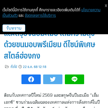
X
เว็บไซต์นี้มีการใช้งานคุกกี้ ศึกษารายละเอียดเพิ่มเติมได้ที่
นโยบายความ
เป็นส่วนตัว
และ
ข้อตกลงการใช้บริการ
“เอ็ม เอกซ์” ชวนเฉลิมฉลองปีใหม่
และตรุษจีนปีมะเมีย เติมความสุข
รับทราบ
ด้วยขนมอบพรีเมียม ดีไซน์พิเศษ
สไตล์ฮ่องกง
ทั่วไป
22 ธ.ค. 68 12:18
ต้อนรับเทศกาลปีใหม่ 2569 และตรุษจีนปีมะเมีย “เอ็ม
เอกซ์” ชวนร่วมเฉลิมฉลองเทศกาลแห่งการสังสรรค์ในปี