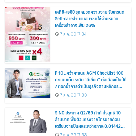
เคทีซี–เจซีบี รุกหมวดความงาม รับเทรนด์
Self-careจำนวนสมาชิกใช้จ่ายหมวด
เครื่องสำอางเพิ่ม 26%
7 ส.ค. 69 17:34
PHOL คว้าคะแนน AGM Checklist 100
คะแนนเต็ม ระดับ “ดีเยี่ยม” ต่อเนื่องเป็นปีที่
7 ตอกย้ำการดำเนินธุรกิจตามหลักธร
รมาภิบาล โปร่งใส สร้างความเชื่อมั่นผู้ถือ
7 ส.ค. 69 17:33
หุ้น
SINO ประกาศ Q2/69 ทำกำไรสุทธิ 10
ล้านบาท ฟื้นตัวแกร่งจากไตรมาสก่อน
เตรียมจ่ายปันผลระหว่างกาล 0.014423
บาทต่อหุ้น ครึ่งปีหลังมุ่งเติบโตต่อเนื่อง
7 ส.ค. 69 17:33