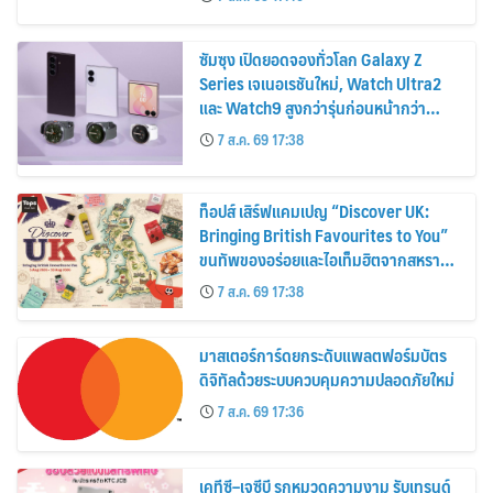
2569
ซัมซุง เปิดยอดจองทั่วโลก Galaxy Z
Series เจเนอเรชันใหม่, Watch Ultra2
และ Watch9 สูงกว่ารุ่นก่อนหน้ากว่า
30%
7 ส.ค. 69 17:38
ท็อปส์ เสิร์ฟแคมเปญ “Discover UK:
Bringing British Favourites to You”
ขนทัพของอร่อยและไอเท็มฮิตจากสหราช
อาณาจักร ส่งตรงถึงมือตั้งแต่วันนี้ – 18
7 ส.ค. 69 17:38
สิงหาคมนี้
มาสเตอร์การ์ดยกระดับแพลตฟอร์มบัตร
ดิจิทัลด้วยระบบควบคุมความปลอดภัยใหม่
7 ส.ค. 69 17:36
เคทีซี–เจซีบี รุกหมวดความงาม รับเทรนด์