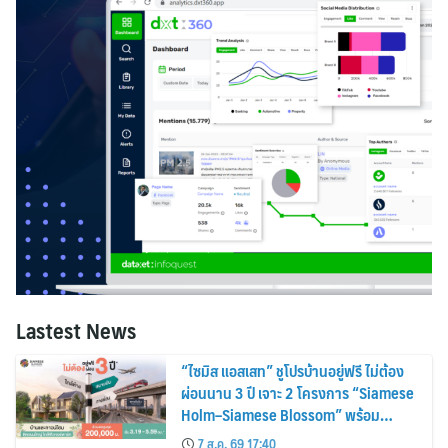
Lastest News
“ไซมิส แอสเสท” ชูโปรบ้านอยู่ฟรี ไม่ต้อง
ผ่อนนาน 3 ปี เจาะ 2 โครงการ “Siamese
Holm–Siamese Blossom” พร้อม
ส่วนลดและสิทธิพิเศษถึง 31 สิงหาคม
7 ส.ค. 69 17:40