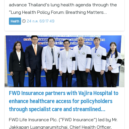
advance Thailand’s lung health agenda through the
“Lung Health Policy Forum: Breathing Matters…
Health
24 ก.ค. 69 17:49
FWD Insurance partners with Vajira Hospital to
enhance healthcare access for policyholders
through specialist care and streamlined
services at Vajira Premium Clinic
FWD Life Insurance Plc. (“FWD Insurance”) led by Mr.
Jakkapan Luangnarumitchai, Chief Health Officer,