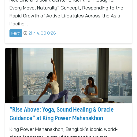
Every Move, Naturally” Concept, Responding to the
Rapid Growth of Active Lifestyles Across the Asia-
Pacific…
Health
21 ก.ค. 69 8:26
“Rise Above: Yoga, Sound Healing & Oracle
Guidance” at King Power Mahanakhon
King Power Mahanakhon, Bangkok’s iconic world-