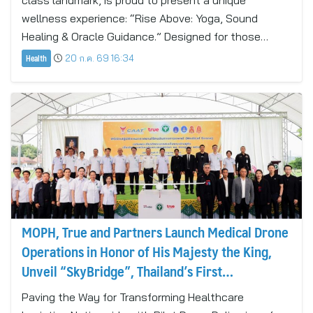
class landmark, is proud to present a unique
wellness experience: “Rise Above: Yoga, Sound
Healing & Oracle Guidance.” Designed for those…
Health
20 ก.ค. 69 16:34
MOPH, True and Partners Launch Medical Drone
Operations in Honor of His Majesty the King,
Unveil “SkyBridge”, Thailand’s First
Autonomous Air Logistics Platform
Paving the Way for Transforming Healthcare