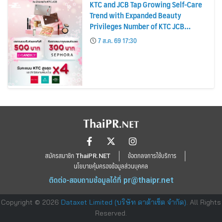
KTC and JCB Tap Growing Self-Care
Trend with Expanded Beauty
Privileges Number of KTC JCB
Cardmembers Spending on
7 ส.ค. 69 17:30
Cosmetics Rises 26%
สมัครสมาชิก ThaiPR.NET
ข้อตกลงการใช้บริการ
นโยบายคุ้มครองข้อมูลส่วนบุคคล
ติดต่อ-สอบถามข้อมูลได้ที่
pr@thaipr.net
Copyright © 2026
Dataxet Limited (บริษัท ดาต้าเซ็ต จำกัด)
. All Rights
Reserved.