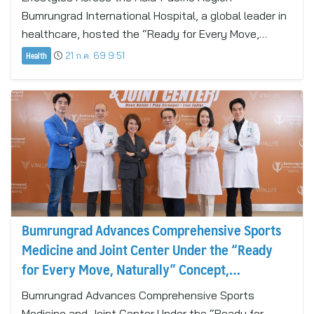
Bumrungrad International Hospital, a global leader in
healthcare, hosted the “Ready for Every Move,…
Health
21 ก.ค. 69 9:51
Bumrungrad Advances Comprehensive Sports
Medicine and Joint Center Under the “Ready
for Every Move, Naturally” Concept,
Responding to the Rapid Growth of Active
Bumrungrad Advances Comprehensive Sports
Lifestyles Across the Asia-Pacific Region
Medicine and Joint Center Under the “Ready for