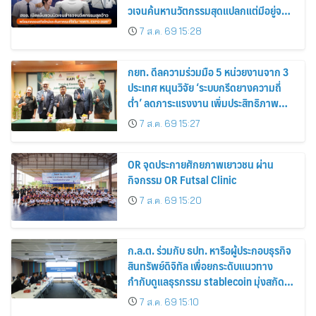
วเจนค้นหานวัตกรรมสุดแปลกแต่มีอยู่จริง
พร้อมทดลองสกิลใหม่และค้นหาคณะที่ใช่
7 ส.ค. 69 15:28
ใน “KMITL EXPO 2026”
กยท. ดีลความร่วมมือ 5 หน่วยงานจาก 3
ประเทศ หนุนวิจัย ‘ระบบกรีดยางความถี่
ต่ำ’ ลดภาระแรงงาน เพิ่มประสิทธิภาพ
การจัดการสวนยาง เสริมคุณภาพผลผลิต
7 ส.ค. 69 15:27
ยาง
OR จุดประกายศักยภาพเยาวชน ผ่าน
กิจกรรม OR Futsal Clinic
7 ส.ค. 69 15:20
ก.ล.ต. ร่วมกับ ธปท. หารือผู้ประกอบธุรกิจ
สินทรัพย์ดิจิทัล เพื่อยกระดับแนวทาง
กำกับดูแลธุรกรรม stablecoin มุ่งสกัด
กั้นอาชญากรรมทางเทคโนโลยี
7 ส.ค. 69 15:10