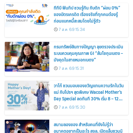
ทีทีบี ฟินทิป ชวนรู้ทัน กับดัก “ผ่อน 0%”
ของบัตรเครดิต เรื่องจริงที่ทุกคนต้องรู้
ก่อนแบกหนี้สะสมโดยไม่รู้ตัว
7 ส.ค. 69 15:34
กรมทรัพย์สินทางปัญญา ลุยตรวจประเมิน
ระบบควบคุมคุณภาพ GI “ส้มโชกุนเบตง –
มังคุดในสายหมอกเบตง”
7 ส.ค. 69 15:31
วาโก้ ชวนมอบของขวัญแทนความรักในวัน
แม่ กับโปรฯ สุดพิเศษ Wacoal Mother’s
Day Special ลดทันที 30% เริ่ม 8 – 12
สิงหาคม 2569
7 ส.ค. 69 15:30
สนามลองของ สำหรับคนที่ยังไม่รู้ว่า
อนาคตอยากเป็นอะไร สจล. เปิดแล็บชวนนิ