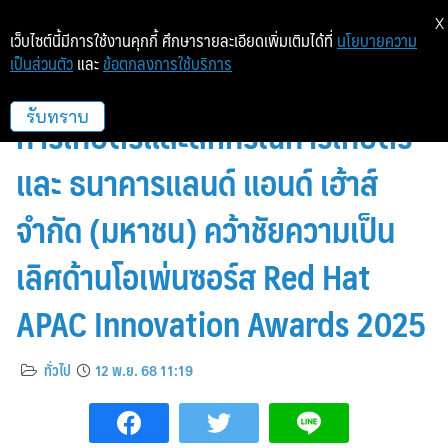
X
เว็บไซต์นี้มีการใช้งานคุกกี้ ศึกษารายละเอียดเพิ่มเติมได้ที่
นโยบายความ
เป็นส่วนตัว
และ
ข้อตกลงการใช้บริการ
เร้ดแฮท ประกาศ ธนาคารเพื่อ
การเกษตรและสหกรณ์การเกษตร
รับทราบ
และ ธนาคารแลนด์ แอนด์ เฮ้าส์
จำกัด (มหาชน) คว้าชัยความเป็น
เลิศด้านโอเพ่นซอร์ส Red Hat
APAC Innovation Awards 2025
ทั่วไป
12 พ.ย. 68 11:19