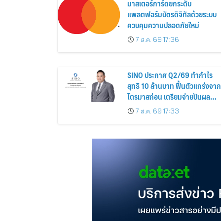
มาสเตอร์การ์ดยกระดับ
แพลตฟอร์มบัตรดิจิทัลด้วยระบบ
ควบคุมความปลอดภัยใหม่
7 ส.ค. 69 17:36
SINO ประกาศ Q2/69 ทำกำไร
สุทธิ 10 ล้านบาท ฟื้นตัวแกร่งจาก
ไตรมาสก่อน เตรียมจ่ายปันผล
ระหว่างกาล 0.014423 บาทต่อหุ้
7 ส.ค. 69 17:33
ครึ่งปีหลังมุ่งเติบโตต่อเนื่อง