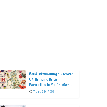
ท็อปส์ เสิร์ฟแคมเปญ “Discover
UK: Bringing British
Favourites to You” ขนทัพของ
อร่อยและไอเท็มฮิตจากสหราช
7 ส.ค. 69 17:38
อาณาจักร ส่งตรงถึงมือตั้งแต่วัน
นี้ – 18 สิงหาคมนี้