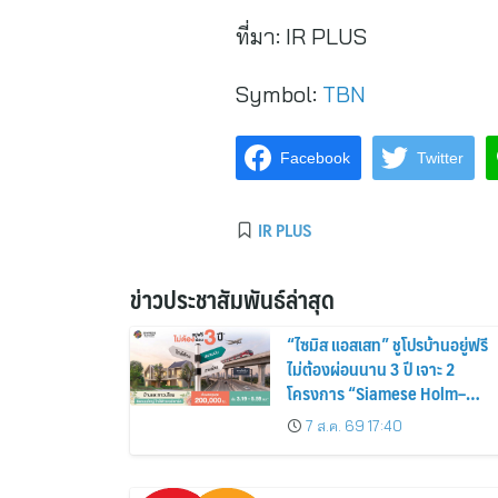
ที่มา:
IR PLUS
Symbol:
TBN
Facebook
Twitter
IR PLUS
ข่าวประชาสัมพันธ์ล่าสุด
“ไซมิส แอสเสท” ชูโปรบ้านอยู่ฟรี
ไม่ต้องผ่อนนาน 3 ปี เจาะ 2
โครงการ “Siamese Holm–
Siamese Blossom” พร้อม
7 ส.ค. 69 17:40
ส่วนลดและสิทธิพิเศษถึง 31
สิงหาคม 2569