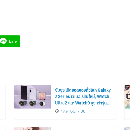
Line
ซัมซุง เปิดยอดจองทั่วโลก Galaxy
Z Series เจเนอเรชันใหม่, Watch
Ultra2 และ Watch9 สูงกว่ารุ่น
ก่อนหน้ากว่า 30%
7 ส.ค. 69 17:38