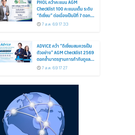
PHOL คว้าคะแนน AGM
Checklist 100 คะแนนเต็ม ระดับ
“ดีเยี่ยม” ต่อเนื่องเป็นปีที่ 7 ตอกย้ำ
การดำเนินธุรกิจตามหลักธรรมาภิ
7 ส.ค. 69 17:33
บาล โปร่งใส สร้างความเชื่อมั่นผู้
ถือหุ้น
ADVICE คว้า “ดีเยี่ยมสมควรเป็น
ตัวอย่าง” AGM Checklist 2569
ตอกย้ำมาตรฐานการกำกับดูแล
กิจการที่ดี
7 ส.ค. 69 17:27