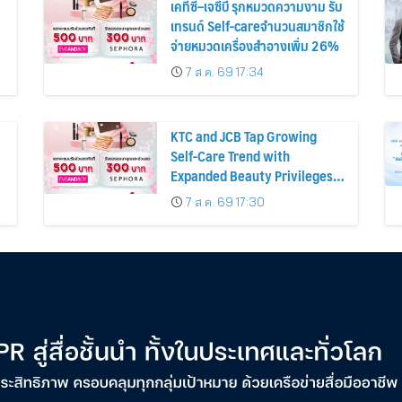
เคทีซี–เจซีบี รุกหมวดความงาม รับ
เทรนด์ Self-careจำนวนสมาชิกใช้
จ่ายหมวดเครื่องสำอางเพิ่ม 26%
7 ส.ค. 69 17:34
KTC and JCB Tap Growing
Self-Care Trend with
Expanded Beauty Privileges
น
Number of KTC JCB
7 ส.ค. 69 17:30
Cardmembers Spending on
Cosmetics Rises 26%