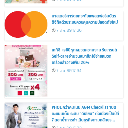
สิงหาคมนี้
มาสเตอร์การ์ดยกระดับแพลตฟอร์มบัตร
ดิจิทัลด้วยระบบควบคุมความปลอดภัยใหม่
7 ส.ค. 69 17:36
เคทีซี–เจซีบี รุกหมวดความงาม รับเทรนด์
Self-careจำนวนสมาชิกใช้จ่ายหมวด
เครื่องสำอางเพิ่ม 26%
7 ส.ค. 69 17:34
PHOL คว้าคะแนน AGM Checklist 100
คะแนนเต็ม ระดับ “ดีเยี่ยม” ต่อเนื่องเป็นปีที่
7 ตอกย้ำการดำเนินธุรกิจตามหลักธร
รมาภิบาล โปร่งใส สร้างความเชื่อมั่นผู้ถือ
7 ส.ค. 69 17:33