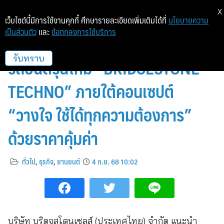
X
เว็บไซต์นี้มีการใช้งานคุกกี้ ศึกษารายละเอียดเพิ่มเติมได้ที่
นโยบายความ
เป็นส่วนตัว
และ
ข้อตกลงการใช้บริการ
บริดจสโตนแนะนำผลิตภัณฑ์ยาง
รถยนต์รุ่นใหม่ “BRIDGESTONE
รับทราบ
TECHNO” ภายใต้คอนเซปต์
“วางใจ ใช้ได้ทุกความต้องการ”
ด้วยราคาคุ้มค่า
ทั่วไป
,
ธุรกิจ
,
ยานยนต์
4 ก.ย. 68 10:02
บริษัท บริดจสโตนเซลส์ (ประเทศไทย) จำกัด แนะนำ