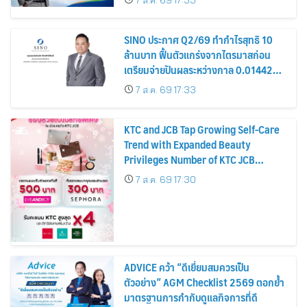
หุ้น
SINO ประกาศ Q2/69 ทำกำไรสุทธิ 10
ล้านบาท ฟื้นตัวแกร่งจากไตรมาสก่อน
เตรียมจ่ายปันผลระหว่างกาล 0.014423
บาทต่อหุ้น ครึ่งปีหลังมุ่งเติบโตต่อเนื่อง
7 ส.ค. 69 17:33
KTC and JCB Tap Growing Self-Care
Trend with Expanded Beauty
Privileges Number of KTC JCB
Cardmembers Spending on
7 ส.ค. 69 17:30
Cosmetics Rises 26%
ADVICE คว้า “ดีเยี่ยมสมควรเป็น
ตัวอย่าง” AGM Checklist 2569 ตอกย้ำ
มาตรฐานการกำกับดูแลกิจการที่ดี