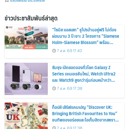
ข่าวประชาสัมพันธ์ล่าสุด
“ไซมิส แอสเสท” ชูโปรบ้านอยู่ฟรี ไม่ต้อง
ผ่อนนาน 3 ปี เจาะ 2 โครงการ “Siamese
Holm–Siamese Blossom” พร้อม
ส่วนลดและสิทธิพิเศษถึง 31 สิงหาคม
7 ส.ค. 69 17:40
2569
ซัมซุง เปิดยอดจองทั่วโลก Galaxy Z
Series เจเนอเรชันใหม่, Watch Ultra2
และ Watch9 สูงกว่ารุ่นก่อนหน้ากว่า
30%
7 ส.ค. 69 17:38
ท็อปส์ เสิร์ฟแคมเปญ “Discover UK:
Bringing British Favourites to You”
ขนทัพของอร่อยและไอเท็มฮิตจากสหราช
อาณาจักร ส่งตรงถึงมือตั้งแต่วันนี้ – 18
7 ส.ค. 69 17:38