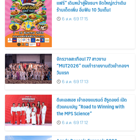
แฟร์” เดินหน้าสู่ฝั่งธนฯ จัดใหญ่กว่าเดิม
ร้านเด็ดเพิ่ม อิ่มฟิน 10 วันเต็ม!
6 ส.ค. 69 17:15
จักรวาลสะเทือน! 77 สาวงาม
“MUT2026” ตบเท้ารายงานตัวเข้ากองฯ
วันแรก
6 ส.ค. 69 17:13
ดีเคเอสเอช เจ้าของแบรนด์ ฮีรูดอยด์ เปิด
ตัวแคมเปญ “Road to Winning with
the MPS Science”
6 ส.ค. 69 17:12