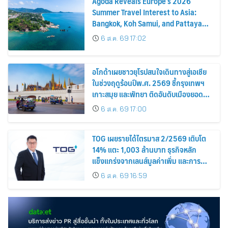
Agoda Reveals Europe’s 2026
Summer Travel Interest to Asia:
Bangkok, Koh Samui, and Pattaya
Among the Top Cities
6 ส.ค. 69 17:02
อโกด้าเผยชาวยุโรปสนใจเดินทางสู่เอเชีย
ในช่วงฤดูร้อนปีพ.ศ. 2569 ชี้กรุงเทพฯ
เกาะสมุย และพัทยา ติดอันดับเมืองยอด
นิยม
6 ส.ค. 69 17:00
TOG เผยรายได้ไตรมาส 2/2569 เติบโต
14% แตะ 1,003 ล้านบาท ธุรกิจหลัก
แข็งแกร่งจากเลนส์มูลค่าเพิ่ม และการ
ขยายตลาดต่างประเทศ พร้อมเดินหน้า
6 ส.ค. 69 16:59
ลงทุนเพื่อการเติบโตระยะยาว