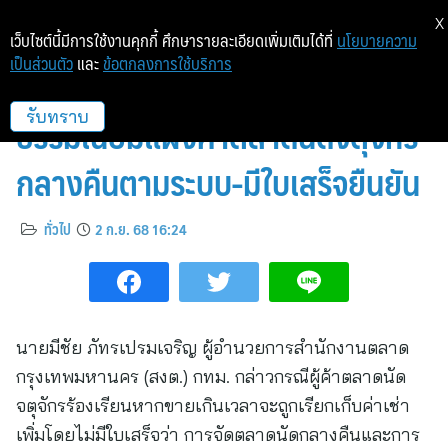
X
เว็บไซต์นี้มีการใช้งานคุกกี้ ศึกษารายละเอียดเพิ่มเติมได้ที่
นโยบายความ
เป็นส่วนตัว
และ
ข้อตกลงการใช้บริการ
สำนักงานตลาด กทม. แจงเก็บค่า
ธรรมเนียมแผงค้าตลาดนัดจตุจักร
รับทราบ
กลางคืนตามระบบ-มีใบเสร็จยืนยัน
ทั่วไป
2 ก.ย. 68 16:24
นายมีชัย ภัทรเปรมเจริญ ผู้อำนวยการสำนักงานตลาด
กรุงเทพมหานคร (สงต.) กทม. กล่าวกรณีผู้ค้าตลาดนัด
จตุจักรร้องเรียนหากขายเกินเวลาจะถูกเรียกเก็บค่าเช่า
เพิ่มโดยไม่มีใบเสร็จว่า การจัดตลาดนัดกลางคืนและการ