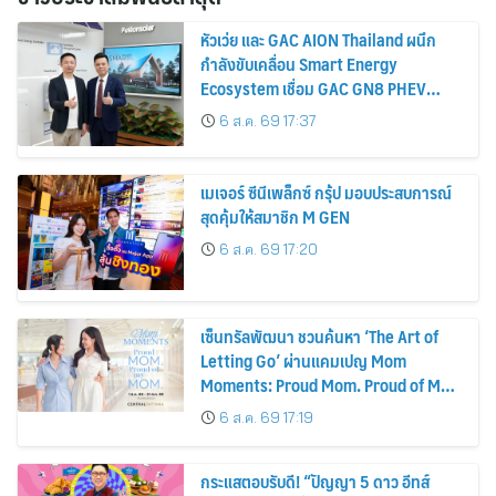
หัวเว่ย และ GAC AION Thailand ผนึก
กำลังขับเคลื่อน Smart Energy
Ecosystem เชื่อม GAC GN8 PHEV
รถยนต์ MPV ระดับพรีเมียม เข้ากับ
6 ส.ค. 69 17:37
พลังงานแสงอาทิตย์ภายในบ้าน
เมเจอร์ ซีนีเพล็กซ์ กรุ้ป มอบประสบการณ์
สุดคุ้มให้สมาชิก M GEN
6 ส.ค. 69 17:20
เซ็นทรัลพัฒนา ชวนค้นหา ‘The Art of
Letting Go’ ผ่านแคมเปญ Mom
Moments: Proud Mom. Proud of My
Mom.
6 ส.ค. 69 17:19
กระแสตอบรับดี! “ปัญญา 5 ดาว อีทส์