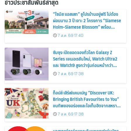
ข่าวประชาสัมพันธ์ล่าสุด
“ไซมิส แอสเสท” ชูโปรบ้านอยู่ฟรี ไม่ต้อง
ผ่อนนาน 3 ปี เจาะ 2 โครงการ “Siamese
Holm–Siamese Blossom” พร้อม
ส่วนลดและสิทธิพิเศษถึง 31 สิงหาคม
7 ส.ค. 69 17:40
2569
ซัมซุง เปิดยอดจองทั่วโลก Galaxy Z
Series เจเนอเรชันใหม่, Watch Ultra2
และ Watch9 สูงกว่ารุ่นก่อนหน้ากว่า
30%
7 ส.ค. 69 17:38
ท็อปส์ เสิร์ฟแคมเปญ “Discover UK:
Bringing British Favourites to You”
ขนทัพของอร่อยและไอเท็มฮิตจากสหราช
อาณาจักร ส่งตรงถึงมือตั้งแต่วันนี้ – 18
7 ส.ค. 69 17:38
สิงหาคมนี้
มาสเตอร์การ์ดยกระดับแพลตฟอร์มบัตร