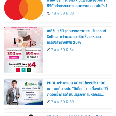
ดิจิทัลด้วยระบบควบคุมความปลอดภัยใหม่
7 ส.ค. 69 17:36
เคทีซี–เจซีบี รุกหมวดความงาม รับเทรนด์
Self-careจำนวนสมาชิกใช้จ่ายหมวด
เครื่องสำอางเพิ่ม 26%
7 ส.ค. 69 17:34
PHOL คว้าคะแนน AGM Checklist 100
คะแนนเต็ม ระดับ “ดีเยี่ยม” ต่อเนื่องเป็นปีที่
7 ตอกย้ำการดำเนินธุรกิจตามหลักธร
รมาภิบาล โปร่งใส สร้างความเชื่อมั่นผู้ถือ
7 ส.ค. 69 17:33
หุ้น