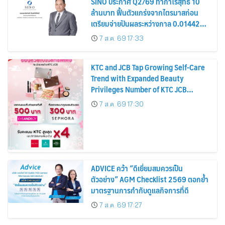
SINO ประกาศ Q2/69 ทำกำไรสุทธิ 10
ล้านบาท ฟื้นตัวแกร่งจากไตรมาสก่อน
เตรียมจ่ายปันผลระหว่างกาล 0.014423
บาทต่อหุ้น ครึ่งปีหลังมุ่งเติบโตต่อเนื่อง
7 ส.ค. 69 17:33
KTC and JCB Tap Growing Self-Care
Trend with Expanded Beauty
Privileges Number of KTC JCB
Cardmembers Spending on
7 ส.ค. 69 17:30
Cosmetics Rises 26%
ADVICE คว้า “ดีเยี่ยมสมควรเป็น
ตัวอย่าง” AGM Checklist 2569 ตอกย้ำ
มาตรฐานการกำกับดูแลกิจการที่ดี
7 ส.ค. 69 17:27