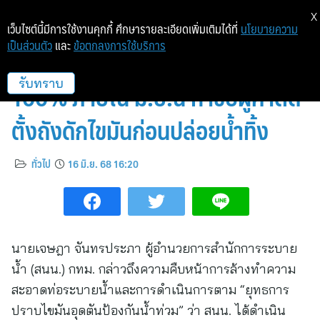
X
เว็บไซต์นี้มีการใช้งานคุกกี้ ศึกษารายละเอียดเพิ่มเติมได้ที่
นโยบายความ
เป็นส่วนตัว
และ
ข้อตกลงการใช้บริการ
กทม.เดินหน้าล้างท่อระบายน้ำครบ
100% ภายใน มิ.ย.นี้ กำชับผู้ค้าติด
รับทราบ
ตั้งถังดักไขมันก่อนปล่อยน้ำทิ้ง
ทั่วไป
16 มิ.ย. 68 16:20
นายเจษฎา จันทรประภา ผู้อำนวยการสำนักการระบาย
น้ำ (สนน.) กทม. กล่าวถึงความคืบหน้าการล้างทำความ
สะอาดท่อระบายน้ำและการดำเนินการตาม “ยุทธการ
ปราบไขมันอุดตันป้องกันน้ำท่วม” ว่า สนน. ได้ดำเนิน