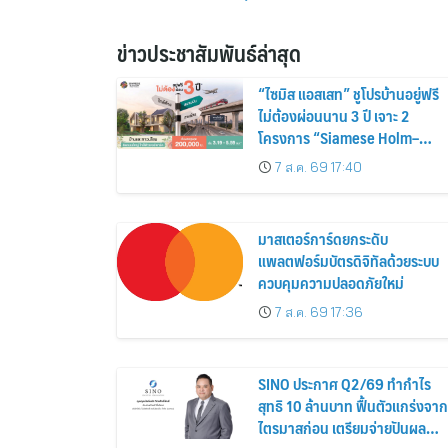
ข่าวประชาสัมพันธ์ล่าสุด
“ไซมิส แอสเสท” ชูโปรบ้านอยู่ฟรี
ไม่ต้องผ่อนนาน 3 ปี เจาะ 2
โครงการ “Siamese Holm–
Siamese Blossom” พร้อม
7 ส.ค. 69 17:40
ส่วนลดและสิทธิพิเศษถึง 31
สิงหาคม 2569
มาสเตอร์การ์ดยกระดับ
แพลตฟอร์มบัตรดิจิทัลด้วยระบบ
ควบคุมความปลอดภัยใหม่
7 ส.ค. 69 17:36
SINO ประกาศ Q2/69 ทำกำไร
สุทธิ 10 ล้านบาท ฟื้นตัวแกร่งจาก
ไตรมาสก่อน เตรียมจ่ายปันผล