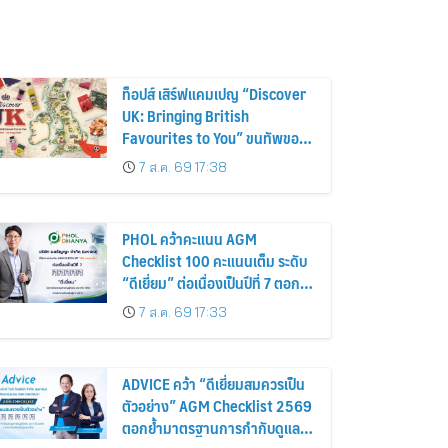
ท็อปส์ เสิร์ฟแคมเปญ “Discover
UK: Bringing British
Favourites to You” ขนทัพของ
อร่อยและไอเท็มฮิตจากสหราช
7 ส.ค. 69 17:38
อาณาจักร ส่งตรงถึงมือตั้งแต่วัน
นี้ – 18 สิงหาคมนี้
PHOL คว้าคะแนน AGM
Checklist 100 คะแนนเต็ม ระดับ
“ดีเยี่ยม” ต่อเนื่องเป็นปีที่ 7 ตอกย้ำ
การดำเนินธุรกิจตามหลักธรรมาภิ
7 ส.ค. 69 17:33
บาล โปร่งใส สร้างความเชื่อมั่นผู้
ถือหุ้น
ADVICE คว้า “ดีเยี่ยมสมควรเป็น
ตัวอย่าง” AGM Checklist 2569
ตอกย้ำมาตรฐานการกำกับดูแล