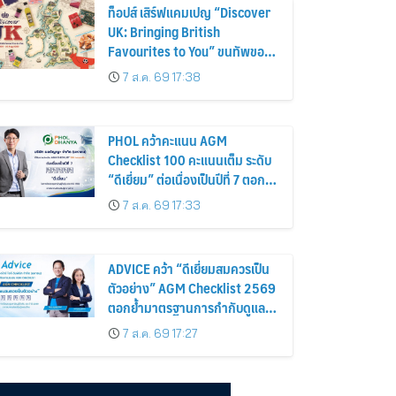
ท็อปส์ เสิร์ฟแคมเปญ “Discover
UK: Bringing British
Favourites to You” ขนทัพของ
อร่อยและไอเท็มฮิตจากสหราช
7 ส.ค. 69 17:38
อาณาจักร ส่งตรงถึงมือตั้งแต่วัน
นี้ – 18 สิงหาคมนี้
PHOL คว้าคะแนน AGM
Checklist 100 คะแนนเต็ม ระดับ
“ดีเยี่ยม” ต่อเนื่องเป็นปีที่ 7 ตอกย้ำ
การดำเนินธุรกิจตามหลักธรรมาภิ
7 ส.ค. 69 17:33
บาล โปร่งใส สร้างความเชื่อมั่นผู้
ถือหุ้น
ADVICE คว้า “ดีเยี่ยมสมควรเป็น
ตัวอย่าง” AGM Checklist 2569
ตอกย้ำมาตรฐานการกำกับดูแล
กิจการที่ดี
7 ส.ค. 69 17:27