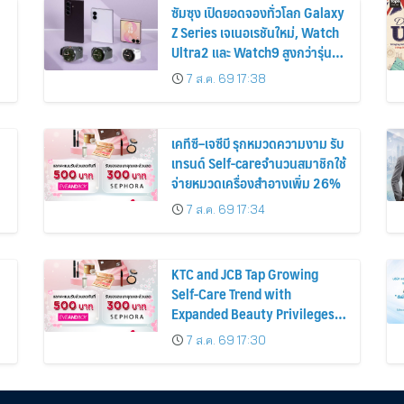
ซัมซุง เปิดยอดจองทั่วโลก Galaxy
Z Series เจเนอเรชันใหม่, Watch
Ultra2 และ Watch9 สูงกว่ารุ่น
ก่อนหน้ากว่า 30%
7 ส.ค. 69 17:38
เคทีซี–เจซีบี รุกหมวดความงาม รับ
เทรนด์ Self-careจำนวนสมาชิกใช้
จ่ายหมวดเครื่องสำอางเพิ่ม 26%
7 ส.ค. 69 17:34
KTC and JCB Tap Growing
Self-Care Trend with
Expanded Beauty Privileges
น
Number of KTC JCB
7 ส.ค. 69 17:30
Cardmembers Spending on
Cosmetics Rises 26%