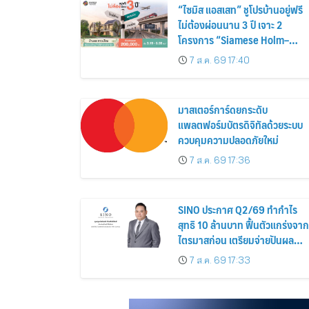
“ไซมิส แอสเสท” ชูโปรบ้านอยู่ฟรี
ไม่ต้องผ่อนนาน 3 ปี เจาะ 2
โครงการ “Siamese Holm–
Siamese Blossom” พร้อม
7 ส.ค. 69 17:40
ส่วนลดและสิทธิพิเศษถึง 31
สิงหาคม 2569
มาสเตอร์การ์ดยกระดับ
แพลตฟอร์มบัตรดิจิทัลด้วยระบบ
ควบคุมความปลอดภัยใหม่
7 ส.ค. 69 17:36
SINO ประกาศ Q2/69 ทำกำไร
สุทธิ 10 ล้านบาท ฟื้นตัวแกร่งจาก
ไตรมาสก่อน เตรียมจ่ายปันผล
ระหว่างกาล 0.014423 บาทต่อหุ้
7 ส.ค. 69 17:33
ครึ่งปีหลังมุ่งเติบโตต่อเนื่อง