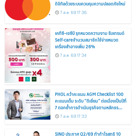
ดิจิทัลด้วยระบบควบคุมความปลอดภัยใหม่
7 ส.ค. 69 17:36
เคทีซี–เจซีบี รุกหมวดความงาม รับเทรนด์
Self-careจำนวนสมาชิกใช้จ่ายหมวด
เครื่องสำอางเพิ่ม 26%
7 ส.ค. 69 17:34
PHOL คว้าคะแนน AGM Checklist 100
คะแนนเต็ม ระดับ “ดีเยี่ยม” ต่อเนื่องเป็นปีที่
7 ตอกย้ำการดำเนินธุรกิจตามหลักธร
รมาภิบาล โปร่งใส สร้างความเชื่อมั่นผู้ถือ
7 ส.ค. 69 17:33
หุ้น
SINO ประกาศ Q2/69 ทำกำไรสุทธิ 10