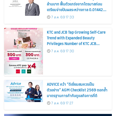
ล้านบาท ฟื้นตัวแกร่งจากไตรมาสก่อน
เตรียมจ่ายปันผลระหว่างกาล 0.014423
บาทต่อหุ้น ครึ่งปีหลังมุ่งเติบโตต่อเนื่อง
7 ส.ค. 69 17:33
KTC and JCB Tap Growing Self-Care
Trend with Expanded Beauty
Privileges Number of KTC JCB
Cardmembers Spending on
7 ส.ค. 69 17:30
Cosmetics Rises 26%
ADVICE คว้า “ดีเยี่ยมสมควรเป็น
ตัวอย่าง” AGM Checklist 2569 ตอกย้ำ
มาตรฐานการกำกับดูแลกิจการที่ดี
7 ส.ค. 69 17:27