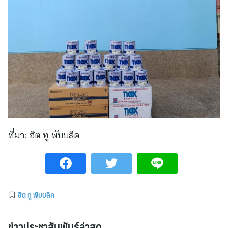
ที่มา:
ฮิต ทู พับบลิค
ฮิต ทู พับบลิค
ข่าวประชาสัมพันธ์ล่าสุด