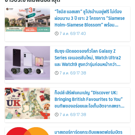
“ไซมิส แอสเสท” ชูโปรบ้านอยู่ฟรี ไม่ต้อง
ผ่อนนาน 3 ปี เจาะ 2 โครงการ “Siamese
Holm–Siamese Blossom” พร้อม
ส่วนลดและสิทธิพิเศษถึง 31 สิงหาคม
7 ส.ค. 69 17:40
2569
ซัมซุง เปิดยอดจองทั่วโลก Galaxy Z
Series เจเนอเรชันใหม่, Watch Ultra2
และ Watch9 สูงกว่ารุ่นก่อนหน้ากว่า
30%
7 ส.ค. 69 17:38
ท็อปส์ เสิร์ฟแคมเปญ “Discover UK:
Bringing British Favourites to You”
ขนทัพของอร่อยและไอเท็มฮิตจากสหราช
อาณาจักร ส่งตรงถึงมือตั้งแต่วันนี้ – 18
7 ส.ค. 69 17:38
สิงหาคมนี้
มาสเตอร์การ์ดยกระดับแพลตฟอร์มบัตร