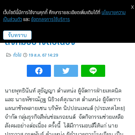
X
เว็บไซต์นี้มีการใช้งานคุกกี้ ศึกษารายละเอียดเพิ่มเติมได้ที่
นโยบายความ
เป็นส่วนตัว
และ
ข้อตกลงการใช้บริการ
นิปปอนเพนต์จัดกิจกรรมช่วยเหลือ
สังคมอย่างต่อเนื่อง
รับทราบ
ทั่วไป
19 ส.ค. 67 14:29
นายพุทธินันท์ สุธัญญา ตำแหน่ง ผู้จัดการฝ่ายเทคนิค
และ นายพัชรณัฎฐ นิธิวงศ์ศุภมาศ ตำแหน่ง ผู้จัดการ
แผนกซัพพลายเชน บริษัท นิปปอนเพนต์ (ประเทศไทย)
จำกัด กลุ่มธุรกิจสีพ่นซ่อมรถยนต์ จัดกิจกรรมช่วยเหลือ
สังคมอย่างต่อเนื่อง ครั้งนี้ ได้มีการมอบสีให้แก่ นาย
ประภาส กรุดพันธ์ ตำแหน่ง ผู้อำนวยการโรงเรียน เป็น