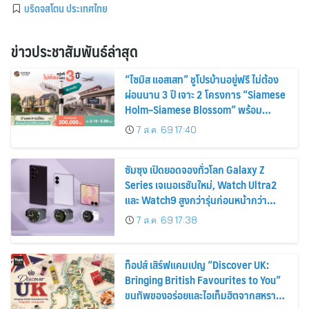
บริดจสโตน ประเทศไทย
ข่าวประชาสัมพันธ์ล่าสุด
“ไซมิส แอสเสท” ชูโปรบ้านอยู่ฟรี ไม่ต้อง
ผ่อนนาน 3 ปี เจาะ 2 โครงการ “Siamese
Holm–Siamese Blossom” พร้อม
ส่วนลดและสิทธิพิเศษถึง 31 สิงหาคม
7 ส.ค. 69 17:40
2569
ซัมซุง เปิดยอดจองทั่วโลก Galaxy Z
Series เจเนอเรชันใหม่, Watch Ultra2
และ Watch9 สูงกว่ารุ่นก่อนหน้ากว่า
30%
7 ส.ค. 69 17:38
ท็อปส์ เสิร์ฟแคมเปญ “Discover UK:
Bringing British Favourites to You”
ขนทัพของอร่อยและไอเท็มฮิตจากสหราช