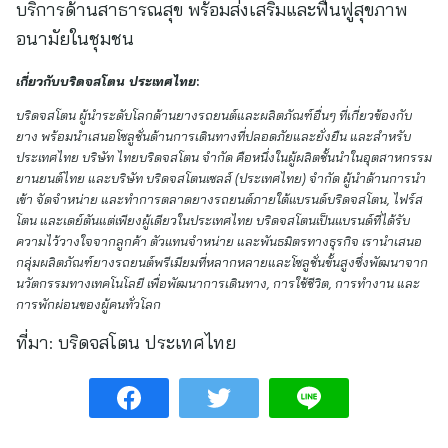
บริการด้านสาธารณสุข พร้อมส่งเสริมและฟื้นฟูสุขภาพ
อนามัยในชุมชน
เกี่ยวกับบริดจสโตน ประเทศไทย
:
บริดจสโตน ผู้นำระดับโลกด้านยางรถยนต์และผลิตภัณฑ์อื่นๆ ที่เกี่ยวข้องกับ
ยาง พร้อมนำเสนอโซลูชั่นด้านการเดินทางที่ปลอดภัยและยั่งยืน และสำหรับ
ประเทศไทย บริษัท ไทยบริดจสโตน จำกัด คือหนึ่งในผู้ผลิตชั้นนำในอุตสาหกรรม
ยานยนต์ไทย และบริษัท บริดจสโตนเซลส์ (ประเทศไทย) จำกัด ผู้นำด้านการนำ
เข้า จัดจำหน่าย และทำการตลาดยางรถยนต์ภายใต้แบรนด์บริดจสโตน, ไฟร์ส
โตน และเดย์ตันแต่เพียงผู้เดียวในประเทศไทย บริดจสโตนเป็นแบรนด์ที่ได้รับ
ความไว้วางใจจากลูกค้า ตัวแทนจำหน่าย และพันธมิตรทางธุรกิจ เรานำเสนอ
กลุ่มผลิตภัณฑ์ยางรถยนต์พรีเมียมที่หลากหลายและโซลูชั่นขั้นสูงซึ่งพัฒนาจาก
นวัตกรรมทางเทคโนโลยี เพื่อพัฒนาการเดินทาง, การใช้ชีวิต, การทำงาน และ
การพักผ่อนของผู้คนทั่วโลก
ที่มา:
บริดจสโตน ประเทศไทย