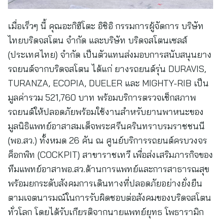
เมื่อเร็วๆ นี้ คุณอะกิฮิโตะ อิชิอิ กรรมการผู้จัดการ บริษัท
ไทยบริดจสโตน จํากัด และบริษัท บริดจสโตนเซลส์
(ประเทศไทย) จำกัด เป็นตัวแทนส่งมอบการสนับสนุนยาง
รถยนต์จากบริดจสโตน ได้แก่ ยางรถยนต์รุ่น DURAVIS,
TURANZA, ECOPIA, DUELER และ MIGHTY-RIB เป็น
มูลค่ารวม 521,760 บาท พร้อมบริการตรวจเช็กสภาพ
รถยนต์ให้ปลอดภัยพร้อมใช้งานสำหรับยานพาหนะของ
มูลนิธิแพทย์อาสาสมเด็จพระศรีนครินทราบรมราชชนนี
(พอ.สว.) ทั้งหมด 26 คัน ณ ศูนย์บริการรถยนต์ครบวงจร
ค็อกพิท (COCKPIT) สาขาราชเทวี เพื่อส่งเสริมภารกิจของ
ทีมแพทย์อาสาพอ.สว.ด้านการแพทย์และการสาธารณสุข
พร้อมยกระดับสังคมการเดินทางที่ปลอดภัยอย่างยั่งยืน
ตามเจตนารมณ์ในการรับผิดชอบต่อสังคมของบริดจสโตน
ทั่วโลก โดยได้รับเกียรติจากนายแพทย์ยุทธ โพธารามิก