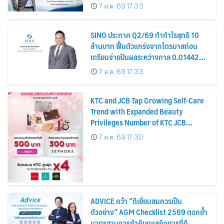
รมาภิบาล โปร่งใส สร้างความเชื่อมั่นผู้ถือ
7 ส.ค. 69 17:33
หุ้น
SINO ประกาศ Q2/69 ทำกำไรสุทธิ 10
ล้านบาท ฟื้นตัวแกร่งจากไตรมาสก่อน
เตรียมจ่ายปันผลระหว่างกาล 0.014423
บาทต่อหุ้น ครึ่งปีหลังมุ่งเติบโตต่อเนื่อง
7 ส.ค. 69 17:33
KTC and JCB Tap Growing Self-Care
Trend with Expanded Beauty
Privileges Number of KTC JCB
Cardmembers Spending on
7 ส.ค. 69 17:30
Cosmetics Rises 26%
ADVICE คว้า “ดีเยี่ยมสมควรเป็น
ตัวอย่าง” AGM Checklist 2569 ตอกย้ำ
มาตรฐานการกำกับดูแลกิจการที่ดี