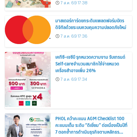
อาณาจักร ส่งตรงถึงมือตั้งแต่วันนี้ – 18
7 ส.ค. 69 17:38
สิงหาคมนี้
มาสเตอร์การ์ดยกระดับแพลตฟอร์มบัตร
ดิจิทัลด้วยระบบควบคุมความปลอดภัยใหม่
7 ส.ค. 69 17:36
เคทีซี–เจซีบี รุกหมวดความงาม รับเทรนด์
Self-careจำนวนสมาชิกใช้จ่ายหมวด
เครื่องสำอางเพิ่ม 26%
7 ส.ค. 69 17:34
PHOL คว้าคะแนน AGM Checklist 100
คะแนนเต็ม ระดับ “ดีเยี่ยม” ต่อเนื่องเป็นปีที่
7 ตอกย้ำการดำเนินธุรกิจตามหลักธร