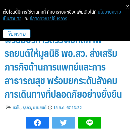
X
เว็บไซต์นี้มีการใช้งานคุกกี้ ศึกษารายละเอียดเพิ่มเติมได้ที่
นโยบายความ
เป็นส่วนตัว
และ
ข้อตกลงการใช้บริการ
บริดจสโตนส่งมอบยางรถยนต์
พร้อมบริการตรวจเช็กสภาพ
รับทราบ
รถยนต์ให้มูลนิธิ พอ.สว. ส่งเสริม
ภารกิจด้านการแพทย์และการ
สาธารณสุข พร้อมยกระดับสังคม
การเดินทางที่ปลอดภัยอย่างยั่งยืน
ทั่วไป
,
ธุรกิจ
,
ยานยนต์
15 ส.ค. 67 13:22