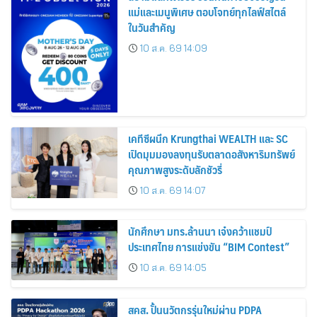
แม่และเมนูพิเศษ ตอบโจทย์ทุกไลฟ์สไตล์
ในวันสำคัญ
10 ส.ค. 69 14:09
เคทีซีผนึก Krungthai WEALTH และ SC
เปิดมุมมองลงทุนรับตลาดอสังหาริมทรัพย์
คุณภาพสูงระดับลักชัวรี่
10 ส.ค. 69 14:07
นักศึกษา มทร.ล้านนา เจ๋งคว้าแชมป์
ประเทศไทย การแข่งขัน “BIM Contest”
10 ส.ค. 69 14:05
สคส. ปั้นนวัตกรรุ่นใหม่ผ่าน PDPA