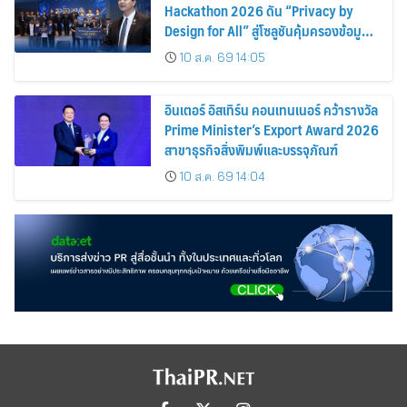
Hackathon 2026 ดัน “Privacy by
Design for All” สู่โซลูชันคุ้มครองข้อมูล
ส่วนบุคคลที่ใช้ได้จริง
10 ส.ค. 69 14:05
อินเตอร์ อิสเทิร์น คอนเทนเนอร์ คว้ารางวัล
Prime Minister’s Export Award 2026
สาขาธุรกิจสิ่งพิมพ์และบรรจุภัณฑ์
10 ส.ค. 69 14:04