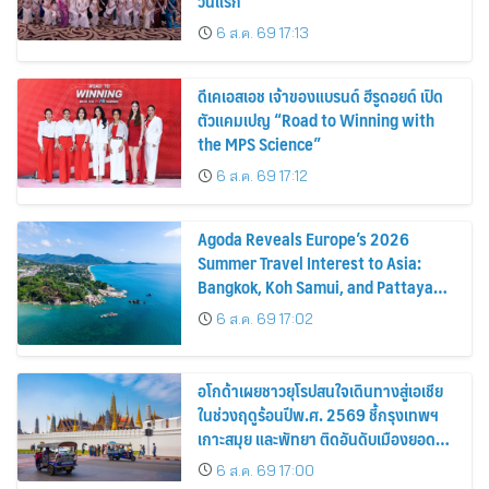
วันแรก
6 ส.ค. 69 17:13
ดีเคเอสเอช เจ้าของแบรนด์ ฮีรูดอยด์ เปิด
ตัวแคมเปญ “Road to Winning with
the MPS Science”
6 ส.ค. 69 17:12
Agoda Reveals Europe’s 2026
Summer Travel Interest to Asia:
Bangkok, Koh Samui, and Pattaya
Among the Top Cities
6 ส.ค. 69 17:02
อโกด้าเผยชาวยุโรปสนใจเดินทางสู่เอเชีย
ในช่วงฤดูร้อนปีพ.ศ. 2569 ชี้กรุงเทพฯ
เกาะสมุย และพัทยา ติดอันดับเมืองยอด
นิยม
6 ส.ค. 69 17:00