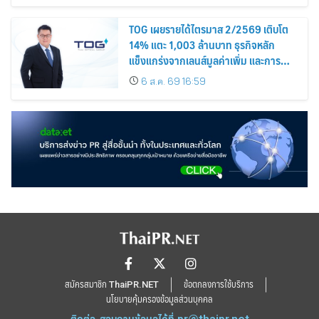
TOG เผยรายได้ไตรมาส 2/2569 เติบโต
14% แตะ 1,003 ล้านบาท ธุรกิจหลัก
แข็งแกร่งจากเลนส์มูลค่าเพิ่ม และการ
ขยายตลาดต่างประเทศ พร้อมเดินหน้า
6 ส.ค. 69 16:59
ลงทุนเพื่อการเติบโตระยะยาว
สมัครสมาชิก ThaiPR.NET
ข้อตกลงการใช้บริการ
นโยบายคุ้มครองข้อมูลส่วนบุคคล