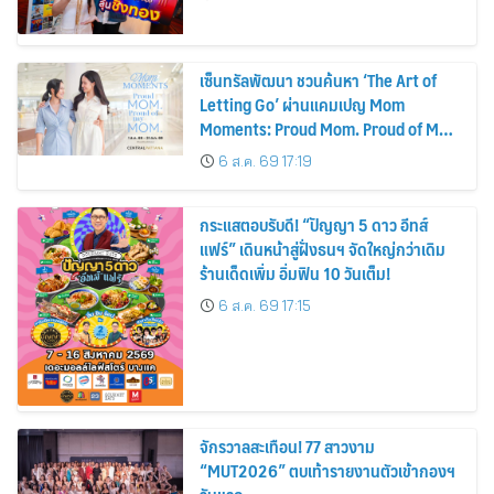
เซ็นทรัลพัฒนา ชวนค้นหา ‘The Art of
Letting Go’ ผ่านแคมเปญ Mom
Moments: Proud Mom. Proud of My
Mom.
6 ส.ค. 69 17:19
กระแสตอบรับดี! “ปัญญา 5 ดาว อีทส์
แฟร์” เดินหน้าสู่ฝั่งธนฯ จัดใหญ่กว่าเดิม
ร้านเด็ดเพิ่ม อิ่มฟิน 10 วันเต็ม!
6 ส.ค. 69 17:15
จักรวาลสะเทือน! 77 สาวงาม
“MUT2026” ตบเท้ารายงานตัวเข้ากองฯ