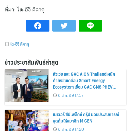
ที่มา:
ได-อิจิ คิคากุ
ได-อิจิ คิคากุ
ข่าวประชาสัมพันธ์ล่าสุด
หัวเว่ย และ GAC AION Thailand ผนึก
กำลังขับเคลื่อน Smart Energy
Ecosystem เชื่อม GAC GN8 PHEV
รถยนต์ MPV ระดับพรีเมียม เข้ากับ
6 ส.ค. 69 17:37
พลังงานแสงอาทิตย์ภายในบ้าน
เมเจอร์ ซีนีเพล็กซ์ กรุ้ป มอบประสบการณ์
สุดคุ้มให้สมาชิก M GEN
6 ส.ค. 69 17:20