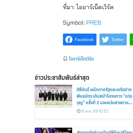
ที่มา:
ไออาร์เน็ตเวิร์ค
Symbol:
PREB
Facebook
Twitter
ไออาร์เน็ตเวิร์ค
ข่าวประชาสัมพันธ์ล่าสุด
อีซี่มันนี่ ผนึกภาครัฐและเครือข่าย
พันธมิตร เดินหน้าโครงการ “แว่น
บุญ” ครั้งที่ 2 มอบแว่นสายตาแก่
ประชาชน 600 คน ขยายโอกาส
6 ส.ค. 69 10:52
การมองเห็นสู่ชุมชนไทย
ส่งแรงเชียร์จากไทยให้ถึงเวทีโลก!