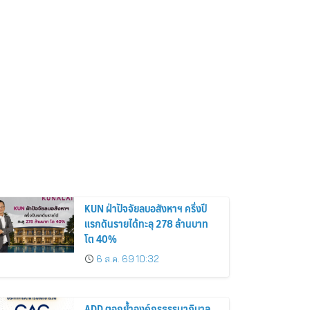
KUN ฝ่าปัจจัยลบอสังหาฯ ครึ่งปี
แรกดันรายได้ทะลุ 278 ล้านบาท
โต 40%
6 ส.ค. 69 10:32
ADD ตอกย้ำองค์กรธรรมาภิบาล