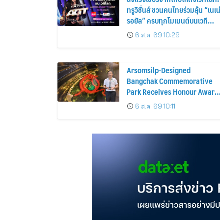
ทรูวิชั่นส์ ชวนคนไทยร่วมลุ้น “เนเน
รอยัล” ครบทุกโมเมนต์บนเวที
AMERICA’S GOT TALENT
6 ส.ค. 69 10:29
SEASON 21
Arsomsilp-Designed
Bangchak Commemorative
Park Receives Honour Award
at MLAA 2026
6 ส.ค. 69 10:11