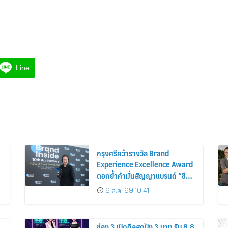
Line
กรุงศรีคว้ารางวัล Brand
Experience Excellence Award
ตอกย้ำคำมั่นสัญญาแบรนด์ “ชีวิต
ง่าย ได้ทุกวัน”
6 ส.ค. 69 10:41
ช่อง 3 เปิดดีลสุดปัง 3 บาท รับ 8.8