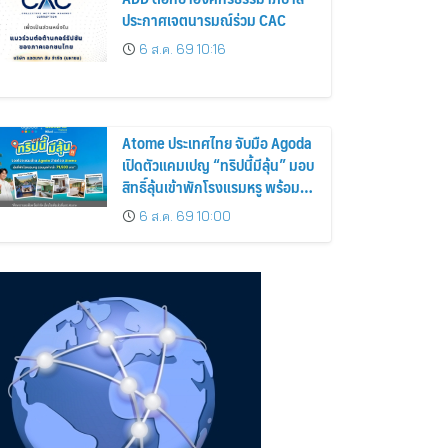
ประกาศเจตนารมณ์ร่วม CAC
6 ส.ค. 69 10:16
Atome ประเทศไทย จับมือ Agoda
เปิดตัวแคมเปญ “ทริปนี้มีลุ้น” มอบ
สิทธิ์ลุ้นเข้าพักโรงแรมหรู พร้อม
ผ่อน 0% ได้ 3 งวด
6 ส.ค. 69 10:00