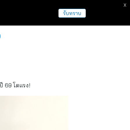
X
ธุรกิจ
ฝากข่าวประชาสัมพันธ์
อื่นๆ
รับทราบ
%
ปี 69 โตแรง!