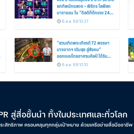
่
ยกทัพนักแสดง – พิธีกร ไลฟ์สด
มาราธอน ใน “ดีลดีที่ตึกเตย 24
ชั่วโมง”
6 ส.ค. 69 10:27
“สวนเทิดพระเกียรติ 72 พรรษา
บางจากฯ เติมสุข สู่สังคม”
ออกแบบโดยอาศรมศิลป์ ได้รับ
รางวัล Malaysia Landscape
6 ส.ค. 69 10:10
Architecture Award 2026