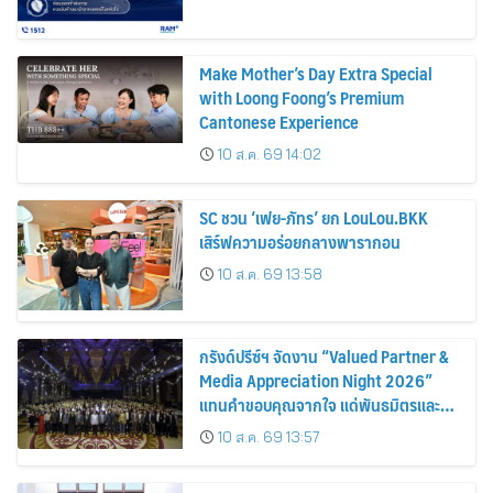
Make Mother’s Day Extra Special
with Loong Foong’s Premium
Cantonese Experience
10 ส.ค. 69 14:02
SC ชวน ‘เฟย-ภัทร’ ยก LouLou.BKK
เสิร์ฟความอร่อยกลางพารากอน
10 ส.ค. 69 13:58
กรังด์ปรีซ์ฯ จัดงาน “Valued Partner &
Media Appreciation Night 2026”
แทนคำขอบคุณจากใจ แด่พันธมิตรและ
สื่อมวลชน ผู้ร่วมขับเคลื่อนความสำเร็จ
10 ส.ค. 69 13:57
ตลอด 47 ปี งานมอเตอร์โชว์ฯ