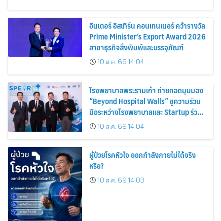
อินเตอร์ อิสเทิร์น คอนเทนเนอร์ คว้ารางวัล
Prime Minister’s Export Award 2026
สาขาธุรกิจสิ่งพิมพ์และบรรจุภัณฑ์
10 ส.ค. 69 14:04
โรงพยาบาลพระรามเก้า ถ่ายทอดมุมมอง
“Beyond Hospital Walls” ชูความร่วม
มือระหว่างโรงพยาบาลและ Startup ร่วม
สร้างอนาคต Smart Healthcare
10 ส.ค. 69 14:04
ผู้ป่วยโรคหัวใจ ออกกำลังกายไม่ได้จริง
หรือ?
10 ส.ค. 69 14:03