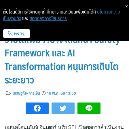
X
เว็บไซต์นี้มีการใช้งานคุกกี้ ศึกษารายละเอียดเพิ่มเติมได้ที่
นโยบายความ
เป็นส่วนตัว
และ
ข้อตกลงการใช้บริการ
STI กำไร Q2/68-69 โต 221%
รายได้เพิ่ม 7.6% เดินหน้า Safety
รับทราบ
Framework และ AI
Transformation หนุนการเติบโต
ระยะยาว
เศรษฐกิจ/การเงิน
18 พ.ค. 69 13:50
บมจ.สโตนเฮ้นจ์ อินเตอร์ หรือ STI เปิดผลการดำเนินงาน