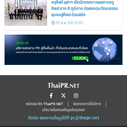
ครุศิลป์ จุฬาฯ เปิดนิทรรศการผลงานครู
ศิลปะจาก 6 ภูมิภาค ต่อยอดทุนวัฒนธรรม
ชุมชนสู่ศิลปะร่วมสมัย
10 ส.ค. 69 13:50
สมัครสมาชิก ThaiPR.NET
ข้อตกลงการใช้บริการ
นโยบายคุ้มครองข้อมูลส่วนบุคคล
ติดต่อ-สอบถามข้อมูลได้ที่
pr@thaipr.net