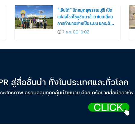
“เจียไต๋” ปักหมุดสุพรรณบุรี! เปิด
แปลงโชว์โซลูชันนาข้าว ขับเคลื่อน
การทำนาอย่างเป็นระบบ ยกระดับ
เกษตรกรไทย
7 ส.ค. 69 10:02