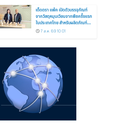
เต็ดตรา แพ้ค เปิดตัวบรรจุภัณฑ์
จากวัสดุหมุนเวียนจากพืชครั้งแรก
ในประเทศไทย สำหรับผลิตภัณฑ์นม
เชียงใหม่ เฟรชมิลค์
7 ส.ค. 69 10:01