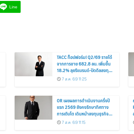
Line
TACC ท็อปฟอร์ม! Q2/69 รายได้
จากการขาย 682.8 ลบ. เพิ่มขึ้น
18.2% ลุยรีแบรนด์-ปิดดีลลงทุน
ใหม่สร้าง New S-Curve หนุน
7 ส.ค. 69 11:25
อนาคตเติบโตยั่งยืน
OR เผยผลการดำเนินงานครึ่งปี
แรก 2569 ยังคงรักษาทิศทาง
การเติบโต เดินหน้าลงทุนธุรกิจ
อนาคต เสริมการเติบโตระยะยาว
7 ส.ค. 69 11:15