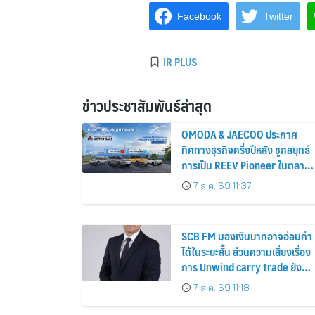
Facebook
Twitter
IR PLUS
ข่าวประชาสัมพันธ์ล่าสุด
OMODA & JAECOO ประกาศ
ทิศทางธุรกิจครึ่งปีหลัง ชูกลยุทธ์
การเป็น REEV Pioneer ในตลาด
ไทย
7 ส.ค. 69 11:37
SCB FM มองเงินบาทอาจอ่อนค่า
ได้ในระยะสั้น ส่วนความเสี่ยงเรื่อง
การ Unwind carry trade ยังต่ำ
แม้เงินเยนแข็งค่าเร็ว
7 ส.ค. 69 11:18