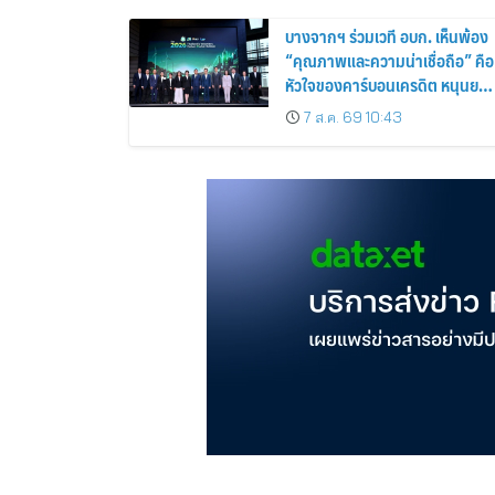
บางจากฯ ร่วมเวที อบก. เห็นพ้อง
“คุณภาพและความน่าเชื่อถือ” คือ
หัวใจของคาร์บอนเครดิต หนุนยก
ระดับตลาดคาร์บอนไทย เชื่อมโยง
7 ส.ค. 69 10:43
อาเซียน เปิดโอกาสสู่ตลาดสากล