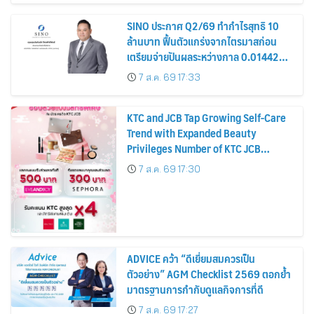
SINO ประกาศ Q2/69 ทำกำไรสุทธิ 10
ล้านบาท ฟื้นตัวแกร่งจากไตรมาสก่อน
เตรียมจ่ายปันผลระหว่างกาล 0.014423
บาทต่อหุ้น ครึ่งปีหลังมุ่งเติบโตต่อเนื่อง
7 ส.ค. 69 17:33
KTC and JCB Tap Growing Self-Care
Trend with Expanded Beauty
Privileges Number of KTC JCB
Cardmembers Spending on
7 ส.ค. 69 17:30
Cosmetics Rises 26%
ADVICE คว้า “ดีเยี่ยมสมควรเป็น
ตัวอย่าง” AGM Checklist 2569 ตอกย้ำ
มาตรฐานการกำกับดูแลกิจการที่ดี
7 ส.ค. 69 17:27