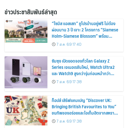
ข่าวประชาสัมพันธ์ล่าสุด
“ไซมิส แอสเสท” ชูโปรบ้านอยู่ฟรี ไม่ต้อง
ผ่อนนาน 3 ปี เจาะ 2 โครงการ “Siamese
Holm–Siamese Blossom” พร้อม
ส่วนลดและสิทธิพิเศษถึง 31 สิงหาคม
7 ส.ค. 69 17:40
2569
ซัมซุง เปิดยอดจองทั่วโลก Galaxy Z
Series เจเนอเรชันใหม่, Watch Ultra2
และ Watch9 สูงกว่ารุ่นก่อนหน้ากว่า
30%
7 ส.ค. 69 17:38
ท็อปส์ เสิร์ฟแคมเปญ “Discover UK:
Bringing British Favourites to You”
ขนทัพของอร่อยและไอเท็มฮิตจากสหราช
อาณาจักร ส่งตรงถึงมือตั้งแต่วันนี้ – 18
7 ส.ค. 69 17:38
สิงหาคมนี้