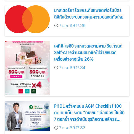
มาสเตอร์การ์ดยกระดับแพลตฟอร์มบัตร
ดิจิทัลด้วยระบบควบคุมความปลอดภัยใหม่
7 ส.ค. 69 17:36
เคทีซี–เจซีบี รุกหมวดความงาม รับเทรนด์
Self-careจำนวนสมาชิกใช้จ่ายหมวด
เครื่องสำอางเพิ่ม 26%
7 ส.ค. 69 17:34
PHOL คว้าคะแนน AGM Checklist 100
คะแนนเต็ม ระดับ “ดีเยี่ยม” ต่อเนื่องเป็นปีที่
7 ตอกย้ำการดำเนินธุรกิจตามหลักธร
รมาภิบาล โปร่งใส สร้างความเชื่อมั่นผู้ถือ
7 ส.ค. 69 17:33
หุ้น