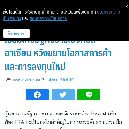
X
เว็บไซต์นี้มีการใช้งานคุกกี้ ศึกษารายละเอียดเพิ่มเติมได้ที่
นโยบายความ
เป็นส่วนตัว
และ
ข้อตกลงการใช้บริการ
ไทย–บังกลาเทศ เร่งปูทาง FTA
เชื่อมเศรษฐกิจอ่าวเบงกอล–
รับทราบ
อาเซียน หวังขยายโอกาสการค้า
และการลงทุนใหม่
เศรษฐกิจ/การเงิน
14 พ.ค. 69 9:10
ผู้แทนภาครัฐ เอกชน และองค์กรระหว่างประเทศ เห็น
พ้อง FTA จะเป็นกลไกสำคัญในการยกระดับความร่วมมือ