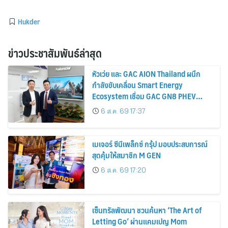
Hukder
ข่าวประชาสัมพันธ์ล่าสุด
หัวเว่ย และ GAC AION Thailand ผนึก
กำลังขับเคลื่อน Smart Energy
Ecosystem เชื่อม GAC GN8 PHEV
รถยนต์ MPV ระดับพรีเมียม เข้ากับ
6 ส.ค. 69 17:37
พลังงานแสงอาทิตย์ภายในบ้าน
เมเจอร์ ซีนีเพล็กซ์ กรุ้ป มอบประสบการณ์
สุดคุ้มให้สมาชิก M GEN
6 ส.ค. 69 17:20
เซ็นทรัลพัฒนา ชวนค้นหา ‘The Art of
Letting Go’ ผ่านแคมเปญ Mom