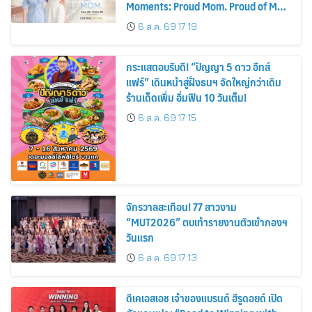
Moments: Proud Mom. Proud of My
Mom.
6 ส.ค. 69 17:19
กระแสตอบรับดี! “ปัญญา 5 ดาว อีทส์
แฟร์” เดินหน้าสู่ฝั่งธนฯ จัดใหญ่กว่าเดิม
ร้านเด็ดเพิ่ม อิ่มฟิน 10 วันเต็ม!
6 ส.ค. 69 17:15
จักรวาลสะเทือน! 77 สาวงาม
“MUT2026” ตบเท้ารายงานตัวเข้ากองฯ
วันแรก
6 ส.ค. 69 17:13
ดีเคเอสเอช เจ้าของแบรนด์ ฮีรูดอยด์ เปิด