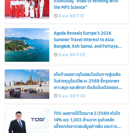
ตัวแคมเปญ “Road to Winning with
the MPS Science”
6 ส.ค. 69 17:12
Agoda Reveals Europe’s 2026
Summer Travel Interest to Asia:
Bangkok, Koh Samui, and Pattaya
Among the Top Cities
6 ส.ค. 69 17:02
อโกด้าเผยชาวยุโรปสนใจเดินทางสู่เอเชีย
ในช่วงฤดูร้อนปีพ.ศ. 2569 ชี้กรุงเทพฯ
เกาะสมุย และพัทยา ติดอันดับเมืองยอด
นิยม
6 ส.ค. 69 17:00
TOG เผยรายได้ไตรมาส 2/2569 เติบโต
14% แตะ 1,003 ล้านบาท ธุรกิจหลัก
แข็งแกร่งจากเลนส์มูลค่าเพิ่ม และการ
ขยายตลาดต่างประเทศ พร้อมเดินหน้า