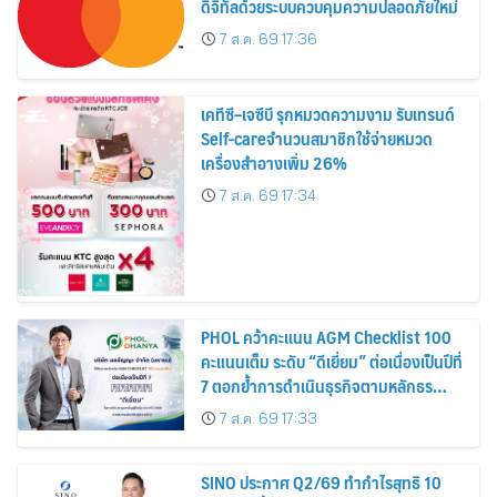
ดิจิทัลด้วยระบบควบคุมความปลอดภัยใหม่
7 ส.ค. 69 17:36
เคทีซี–เจซีบี รุกหมวดความงาม รับเทรนด์
Self-careจำนวนสมาชิกใช้จ่ายหมวด
เครื่องสำอางเพิ่ม 26%
7 ส.ค. 69 17:34
PHOL คว้าคะแนน AGM Checklist 100
คะแนนเต็ม ระดับ “ดีเยี่ยม” ต่อเนื่องเป็นปีที่
7 ตอกย้ำการดำเนินธุรกิจตามหลักธร
รมาภิบาล โปร่งใส สร้างความเชื่อมั่นผู้ถือ
7 ส.ค. 69 17:33
หุ้น
SINO ประกาศ Q2/69 ทำกำไรสุทธิ 10