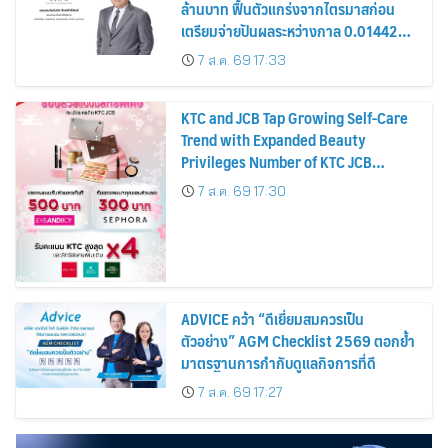
ล้านบาท ฟื้นตัวแกร่งจากไตรมาสก่อน
เตรียมจ่ายปันผลระหว่างกาล 0.014423
บาทต่อหุ้น ครึ่งปีหลังมุ่งเติบโตต่อเนื่อง
7 ส.ค. 69 17:33
KTC and JCB Tap Growing Self-Care
Trend with Expanded Beauty
Privileges Number of KTC JCB
Cardmembers Spending on
7 ส.ค. 69 17:30
Cosmetics Rises 26%
ADVICE คว้า “ดีเยี่ยมสมควรเป็น
ตัวอย่าง” AGM Checklist 2569 ตอกย้ำ
มาตรฐานการกำกับดูแลกิจการที่ดี
7 ส.ค. 69 17:27