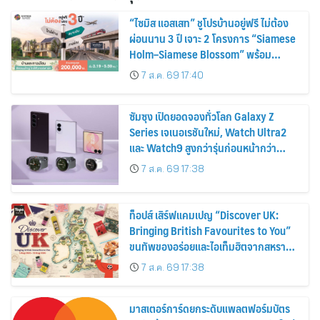
“ไซมิส แอสเสท” ชูโปรบ้านอยู่ฟรี ไม่ต้อง
ผ่อนนาน 3 ปี เจาะ 2 โครงการ “Siamese
Holm–Siamese Blossom” พร้อม
ส่วนลดและสิทธิพิเศษถึง 31 สิงหาคม
7 ส.ค. 69 17:40
2569
ซัมซุง เปิดยอดจองทั่วโลก Galaxy Z
Series เจเนอเรชันใหม่, Watch Ultra2
และ Watch9 สูงกว่ารุ่นก่อนหน้ากว่า
30%
7 ส.ค. 69 17:38
ท็อปส์ เสิร์ฟแคมเปญ “Discover UK:
Bringing British Favourites to You”
ขนทัพของอร่อยและไอเท็มฮิตจากสหราช
อาณาจักร ส่งตรงถึงมือตั้งแต่วันนี้ – 18
7 ส.ค. 69 17:38
สิงหาคมนี้
มาสเตอร์การ์ดยกระดับแพลตฟอร์มบัตร