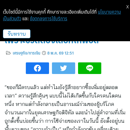
X
เว็บไซต์นี้มีการใช้งานคุกกี้ ศึกษารายละเอียดเพิ่มเติมได้ที่
นโยบายความ
เป็นส่วนตัว
และ
ข้อตกลงการใช้บริการ
อยาก vs. จำเป็น ใช้จ่ายอย่างมีสติ
เพราะชีวิตต้องเลือกให้พอดี
รับทราบ
เศรษฐกิจ/การเงิน
8 พ.ค. 69 12:51
“ของก็มีครบแล้ว แต่ทำไมยังรู้สึกอยากซื้อเพิ่มอยู่ตลอด
เวลา” ความรู้สึกคุ้นๆ แบบนี้ไม่ได้เกิดขึ้นกับใครคนใดคน
หนึ่ง หากแต่กำลังกลายเป็นอารมณ์ร่วมของผู้บริโภค
จำนวนมากในยุคเศรษฐกิจดิจิทัล และนำไปสู่คำถามที่เริ่ม
ถูกตั้งขึ้นบ่อยขึ้นว่า การใช้จ่ายของเราในวันนี้ ยังตั้งอยู่บน
พื้นฐานของ “ความจำเป็น” หรือกำลังถูกขับเคลื่อนด้วย