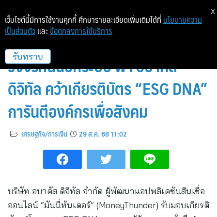
X
เว็บไซต์นี้มีการใช้งานคุกกี้ ศึกษารายละเอียดเพิ่มเติมได้ที่
นโยบายความ
เป็นส่วนตัว
และ
ข้อตกลงการใช้บริการ
มันนี่ทันเดอร์ช่วยลูกค้า 1 ใน 3 พ้น
วงจรหนี้นอกระบบ พา อบาคัส
รับทราบ
ดิจิทัล คว้าเกียรติบัตร “ESG DNA”
การันตีองค์กรเพื่อสังคม
เศรษฐกิจ/การเงิน
29 ส.ค. 68 11:02
บริษัท อบาคัส ดิจิทัล จำกัด ผู้พัฒนาแอปพลิเคชันสินเชื่อ
ออนไลน์ “มันนี่ทันเดอร์” (MoneyThunder) รับมอบเกียรติ