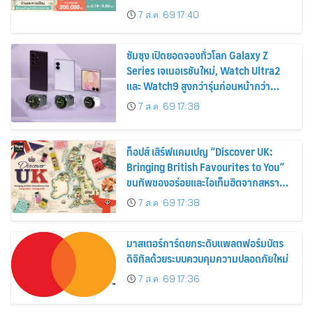
ส่วนลดและสิทธิพิเศษถึง 31 สิงหาคม
7 ส.ค. 69 17:40
2569
ซัมซุง เปิดยอดจองทั่วโลก Galaxy Z
Series เจเนอเรชันใหม่, Watch Ultra2
และ Watch9 สูงกว่ารุ่นก่อนหน้ากว่า
30%
7 ส.ค. 69 17:38
ท็อปส์ เสิร์ฟแคมเปญ “Discover UK:
Bringing British Favourites to You”
ขนทัพของอร่อยและไอเท็มฮิตจากสหราช
อาณาจักร ส่งตรงถึงมือตั้งแต่วันนี้ – 18
7 ส.ค. 69 17:38
สิงหาคมนี้
มาสเตอร์การ์ดยกระดับแพลตฟอร์มบัตร
ดิจิทัลด้วยระบบควบคุมความปลอดภัยใหม่
7 ส.ค. 69 17:36