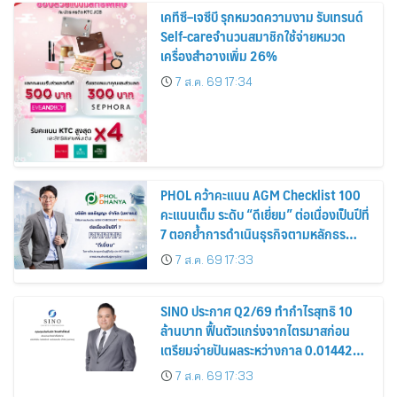
เคทีซี–เจซีบี รุกหมวดความงาม รับเทรนด์
Self-careจำนวนสมาชิกใช้จ่ายหมวด
เครื่องสำอางเพิ่ม 26%
7 ส.ค. 69 17:34
PHOL คว้าคะแนน AGM Checklist 100
คะแนนเต็ม ระดับ “ดีเยี่ยม” ต่อเนื่องเป็นปีที่
7 ตอกย้ำการดำเนินธุรกิจตามหลักธร
รมาภิบาล โปร่งใส สร้างความเชื่อมั่นผู้ถือ
7 ส.ค. 69 17:33
หุ้น
SINO ประกาศ Q2/69 ทำกำไรสุทธิ 10
ล้านบาท ฟื้นตัวแกร่งจากไตรมาสก่อน
เตรียมจ่ายปันผลระหว่างกาล 0.014423
บาทต่อหุ้น ครึ่งปีหลังมุ่งเติบโตต่อเนื่อง
7 ส.ค. 69 17:33