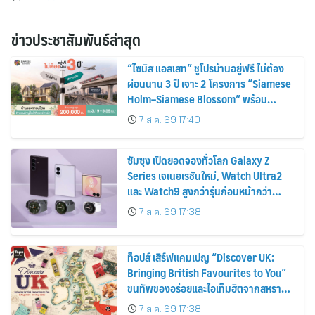
ข่าวประชาสัมพันธ์ล่าสุด
“ไซมิส แอสเสท” ชูโปรบ้านอยู่ฟรี ไม่ต้อง
ผ่อนนาน 3 ปี เจาะ 2 โครงการ “Siamese
Holm–Siamese Blossom” พร้อม
ส่วนลดและสิทธิพิเศษถึง 31 สิงหาคม
7 ส.ค. 69 17:40
2569
ซัมซุง เปิดยอดจองทั่วโลก Galaxy Z
Series เจเนอเรชันใหม่, Watch Ultra2
และ Watch9 สูงกว่ารุ่นก่อนหน้ากว่า
30%
7 ส.ค. 69 17:38
ท็อปส์ เสิร์ฟแคมเปญ “Discover UK:
Bringing British Favourites to You”
ขนทัพของอร่อยและไอเท็มฮิตจากสหราช
อาณาจักร ส่งตรงถึงมือตั้งแต่วันนี้ – 18
7 ส.ค. 69 17:38