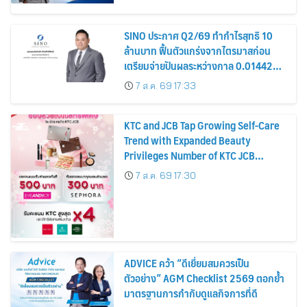
หุ้น
SINO ประกาศ Q2/69 ทำกำไรสุทธิ 10
ล้านบาท ฟื้นตัวแกร่งจากไตรมาสก่อน
เตรียมจ่ายปันผลระหว่างกาล 0.014423
บาทต่อหุ้น ครึ่งปีหลังมุ่งเติบโตต่อเนื่อง
7 ส.ค. 69 17:33
KTC and JCB Tap Growing Self-Care
Trend with Expanded Beauty
Privileges Number of KTC JCB
Cardmembers Spending on
7 ส.ค. 69 17:30
Cosmetics Rises 26%
ADVICE คว้า “ดีเยี่ยมสมควรเป็น
ตัวอย่าง” AGM Checklist 2569 ตอกย้ำ
มาตรฐานการกำกับดูแลกิจการที่ดี