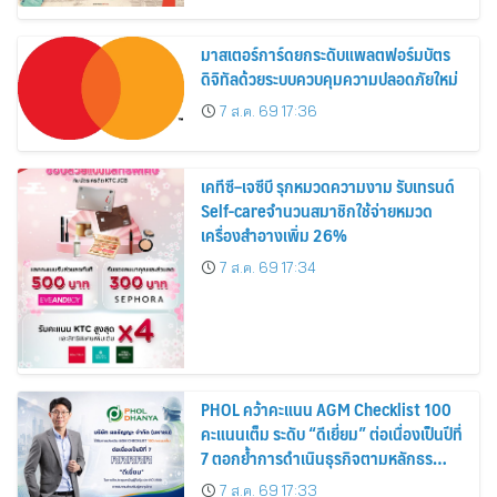
สิงหาคมนี้
มาสเตอร์การ์ดยกระดับแพลตฟอร์มบัตร
ดิจิทัลด้วยระบบควบคุมความปลอดภัยใหม่
7 ส.ค. 69 17:36
เคทีซี–เจซีบี รุกหมวดความงาม รับเทรนด์
Self-careจำนวนสมาชิกใช้จ่ายหมวด
เครื่องสำอางเพิ่ม 26%
7 ส.ค. 69 17:34
PHOL คว้าคะแนน AGM Checklist 100
คะแนนเต็ม ระดับ “ดีเยี่ยม” ต่อเนื่องเป็นปีที่
7 ตอกย้ำการดำเนินธุรกิจตามหลักธร
รมาภิบาล โปร่งใส สร้างความเชื่อมั่นผู้ถือ
7 ส.ค. 69 17:33