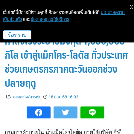
X
เว็บไซต์นี้มีการใช้งานคุกกี้ ศึกษารายละเอียดเพิ่มเติมได้ที่
นโยบายความ
เป็นส่วนตัว
และ
ข้อตกลงการใช้บริการ
“พาณิชย์–ซีพีแอ็กซ์ตร้า” ผนึก
กำลังเร่งระบายมังคุด 1,000,000
รับทราบ
กิโล เข้าสู่แม็คโคร-โลตัส ทั่วประเทศ
ช่วยเกษตรกรภาคตะวันออกช่วง
ปลายฤดู
เศรษฐกิจ/การเงิน
16 มิ.ย. 68 16:02
กรมการค้าภายใน นำแม็คโครโลตัส ภายใต้บริษัท ซีพี