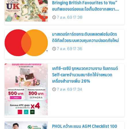
Bringing British Favourites to You”
ขนทัพของอร่อยและไอเท็มฮิตจากสหราช
อาณาจักร ส่งตรงถึงมือตั้งแต่วันนี้ – 18
7 ส.ค. 69 17:38
สิงหาคมนี้
มาสเตอร์การ์ดยกระดับแพลตฟอร์มบัตร
ดิจิทัลด้วยระบบควบคุมความปลอดภัยใหม่
7 ส.ค. 69 17:36
เคทีซี–เจซีบี รุกหมวดความงาม รับเทรนด์
Self-careจำนวนสมาชิกใช้จ่ายหมวด
เครื่องสำอางเพิ่ม 26%
7 ส.ค. 69 17:34
PHOL คว้าคะแนน AGM Checklist 100