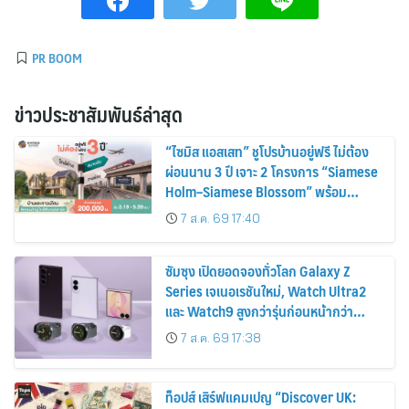
PR BOOM
ข่าวประชาสัมพันธ์ล่าสุด
“ไซมิส แอสเสท” ชูโปรบ้านอยู่ฟรี ไม่ต้อง
ผ่อนนาน 3 ปี เจาะ 2 โครงการ “Siamese
Holm–Siamese Blossom” พร้อม
ส่วนลดและสิทธิพิเศษถึง 31 สิงหาคม
7 ส.ค. 69 17:40
2569
ซัมซุง เปิดยอดจองทั่วโลก Galaxy Z
Series เจเนอเรชันใหม่, Watch Ultra2
และ Watch9 สูงกว่ารุ่นก่อนหน้ากว่า
30%
7 ส.ค. 69 17:38
ท็อปส์ เสิร์ฟแคมเปญ “Discover UK: