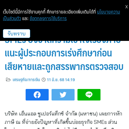
X
เว็บไซต์นี้มีการใช้งานคุกกี้ ศึกษารายละเอียดเพิ่มเติมได้ที่
นโยบายความ
เป็นส่วนตัว
และ
ข้อตกลงการใช้บริการ
บมจ.เอ็นแอลซูเปอร์แท็กซ์เผยธุรกิจ
SMEs ยังขาดความเข้าใจเรื่องภาษี
รับทราบ
แนะผู้ประกอบการเร่งศึกษาก่อน
เสียหายและถูกสรรพากรตรวจสอบ
เศรษฐกิจ/การเงิน
11 มิ.ย. 68 14:19
บริษัท เอ็นแอล ซูเปอร์แท็กซ์ จำกัด (มหาชน) เผยการหัก
ภาษี ณ ที่จ่ายยังปัญหาที่เกิดขึ้นบ่อยธุรกิจ SMEs ส่วน