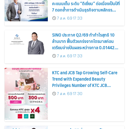
คะแนนเต็ม ระดับ “ดีเยี่ยม” ต่อเนื่องเป็นปีที่
7 ตอกย้ำการดำเนินธุรกิจตามหลักธร
รมาภิบาล โปร่งใส สร้างความเชื่อมั่นผู้ถือ
7 ส.ค. 69 17:33
หุ้น
SINO ประกาศ Q2/69 ทำกำไรสุทธิ 10
ล้านบาท ฟื้นตัวแกร่งจากไตรมาสก่อน
เตรียมจ่ายปันผลระหว่างกาล 0.014423
บาทต่อหุ้น ครึ่งปีหลังมุ่งเติบโตต่อเนื่อง
7 ส.ค. 69 17:33
KTC and JCB Tap Growing Self-Care
Trend with Expanded Beauty
Privileges Number of KTC JCB
Cardmembers Spending on
7 ส.ค. 69 17:30
Cosmetics Rises 26%