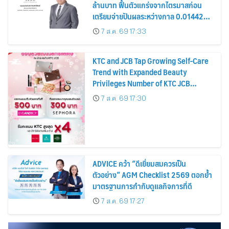
ล้านบาท ฟื้นตัวแกร่งจากไตรมาสก่อน
เตรียมจ่ายปันผลระหว่างกาล 0.014423
บาทต่อหุ้น ครึ่งปีหลังมุ่งเติบโตต่อเนื่อง
7 ส.ค. 69 17:33
KTC and JCB Tap Growing Self-Care
Trend with Expanded Beauty
Privileges Number of KTC JCB
Cardmembers Spending on
7 ส.ค. 69 17:30
Cosmetics Rises 26%
ADVICE คว้า “ดีเยี่ยมสมควรเป็น
ตัวอย่าง” AGM Checklist 2569 ตอกย้ำ
มาตรฐานการกำกับดูแลกิจการที่ดี
7 ส.ค. 69 17:27