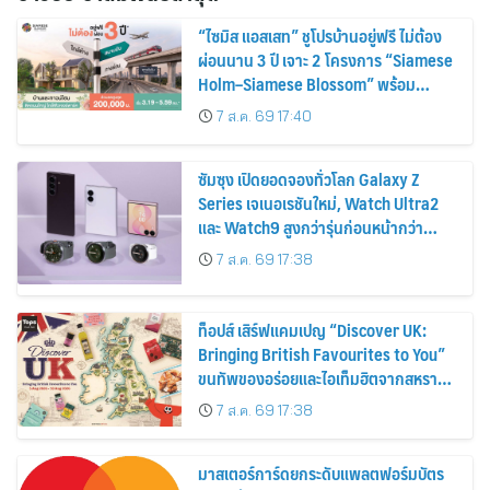
“ไซมิส แอสเสท” ชูโปรบ้านอยู่ฟรี ไม่ต้อง
ผ่อนนาน 3 ปี เจาะ 2 โครงการ “Siamese
Holm–Siamese Blossom” พร้อม
ส่วนลดและสิทธิพิเศษถึง 31 สิงหาคม
7 ส.ค. 69 17:40
2569
ซัมซุง เปิดยอดจองทั่วโลก Galaxy Z
Series เจเนอเรชันใหม่, Watch Ultra2
และ Watch9 สูงกว่ารุ่นก่อนหน้ากว่า
30%
7 ส.ค. 69 17:38
ท็อปส์ เสิร์ฟแคมเปญ “Discover UK:
Bringing British Favourites to You”
ขนทัพของอร่อยและไอเท็มฮิตจากสหราช
อาณาจักร ส่งตรงถึงมือตั้งแต่วันนี้ – 18
7 ส.ค. 69 17:38
สิงหาคมนี้
มาสเตอร์การ์ดยกระดับแพลตฟอร์มบัตร