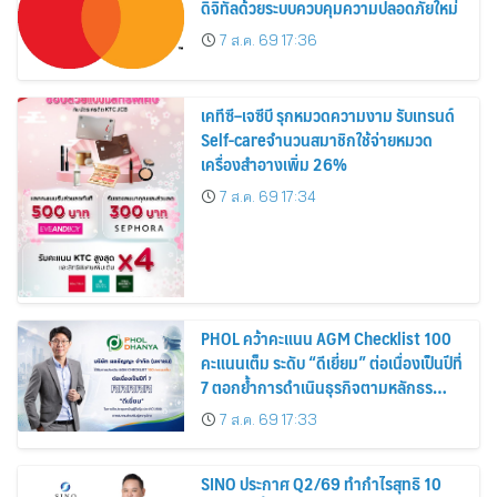
ดิจิทัลด้วยระบบควบคุมความปลอดภัยใหม่
7 ส.ค. 69 17:36
เคทีซี–เจซีบี รุกหมวดความงาม รับเทรนด์
Self-careจำนวนสมาชิกใช้จ่ายหมวด
เครื่องสำอางเพิ่ม 26%
7 ส.ค. 69 17:34
PHOL คว้าคะแนน AGM Checklist 100
คะแนนเต็ม ระดับ “ดีเยี่ยม” ต่อเนื่องเป็นปีที่
7 ตอกย้ำการดำเนินธุรกิจตามหลักธร
รมาภิบาล โปร่งใส สร้างความเชื่อมั่นผู้ถือ
7 ส.ค. 69 17:33
หุ้น
SINO ประกาศ Q2/69 ทำกำไรสุทธิ 10