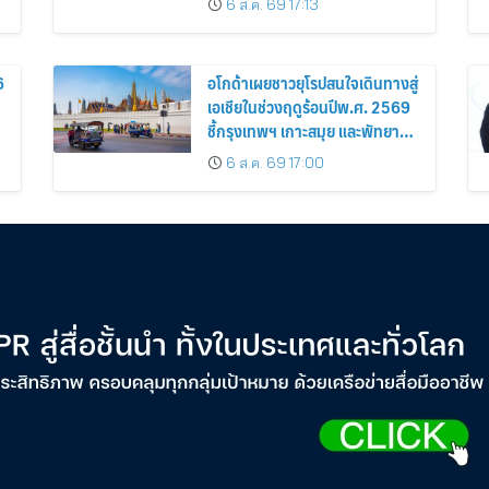
6 ส.ค. 69 17:13
6
อโกด้าเผยชาวยุโรปสนใจเดินทางสู่
เอเชียในช่วงฤดูร้อนปีพ.ศ. 2569
ชี้กรุงเทพฯ เกาะสมุย และพัทยา
ติดอันดับเมืองยอดนิยม
6 ส.ค. 69 17:00