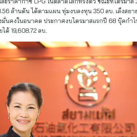
้น และราคาก๊าซ LPG ในตลาดโลกทรงตัว ขณะที่ไตรมาส 3 
3.56 ล้านตัน ได้ตามแผน ทุ่มงบลงทุน 350 ลบ. เล็งสย
่างมั่นคงในอนาคต ประกาศงบไตรมาสแรกปี 68 บุ๊คกำไรส่
ายได้ 19,608.72 ลบ.