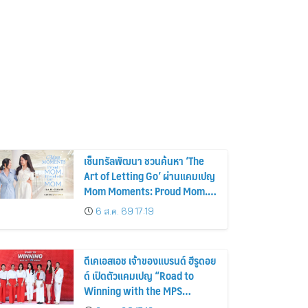
เซ็นทรัลพัฒนา ชวนค้นหา ‘The
Art of Letting Go’ ผ่านแคมเปญ
Mom Moments: Proud Mom.
Proud of My Mom.
6 ส.ค. 69 17:19
ดีเคเอสเอช เจ้าของแบรนด์ ฮีรูดอย
ด์ เปิดตัวแคมเปญ “Road to
Winning with the MPS
Science”