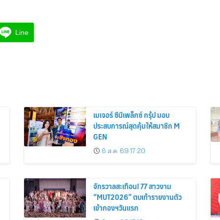
Line
เมเจอร์ ซีนีเพล็กซ์ กรุ้ป มอบ
ประสบการณ์สุดคุ้มให้สมาชิก M
GEN
6 ส.ค. 69 17:20
จักรวาลสะเทือน! 77 สาวงาม
“MUT2026” ตบเท้ารายงานตัว
เข้ากองฯวันแรก