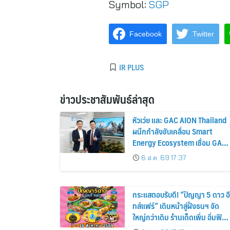
Symbol:
SGP
Facebook
Twitter
IR PLUS
ข่าวประชาสัมพันธ์ล่าสุด
หัวเว่ย และ GAC AION Thailand
ผนึกกำลังขับเคลื่อน Smart
Energy Ecosystem เชื่อม GAC
GN8 PHEV รถยนต์ MPV ระดับ
6 ส.ค. 69 17:37
พรีเมียม เข้ากับพลังงานแสง
อาทิตย์ภายในบ้าน
กระแสตอบรับดี! “ปัญญา 5 ดาว อี
ทส์แฟร์” เดินหน้าสู่ฝั่งธนฯ จัด
ใหญ่กว่าเดิม ร้านเด็ดเพิ่ม อิ่มฟิน
10 วันเต็ม!