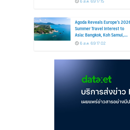
6 ส.ค. 69 17:15
Agoda Reveals Europe’s 202
Summer Travel Interest to
Asia: Bangkok, Koh Samui,
and Pattaya Among the Top
6 ส.ค. 69 17:02
Cities