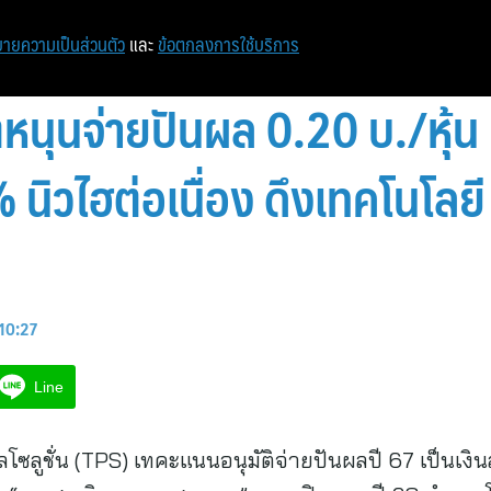
ายความเป็นส่วนตัว
และ
ข้อตกลงการใช้บริการ
ุนจ่ายปันผล 0.20 บ./หุ้น ม
ิวไฮต่อเนื่อง ดึงเทคโนโลยี 
 10:27
Line
ิลโซลูชั่น (TPS) เทคะแนนอนุมัติจ่ายปันผลปี 67 เป็นเง