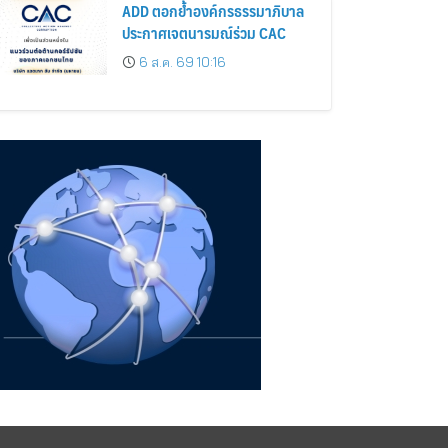
ADD ตอกย้ำองค์กรธรรมาภิบาล
ประกาศเจตนารมณ์ร่วม CAC
6 ส.ค. 69 10:16