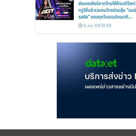
ส่งแรงเชียร์จากไทยให้ถึงเวทีโลก!
ทรูวิชั่นส์ ชวนคนไทยร่วมลุ้น “เนเน
รอยัล” ครบทุกโมเมนต์บนเวที
AMERICA’S GOT TALENT
6 ส.ค. 69 10:29
SEASON 21