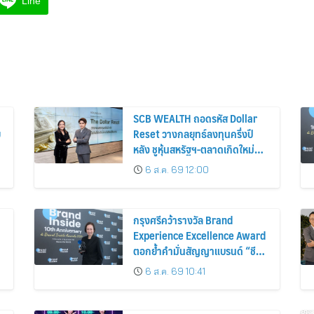
Line
SCB WEALTH ถอดรหัส Dollar
ย
Reset วางกลยุทธ์ลงทุนครึ่งปี
หลัง ชูหุ้นสหรัฐฯ-ตลาดเกิดใหม่
ผนวกบอนด์ระยะสั้น-กลางเสริม
6 ส.ค. 69 12:00
พอร์ตแกร่ง
กรุงศรีคว้ารางวัล Brand
Experience Excellence Award
ตอกย้ำคำมั่นสัญญาแบรนด์ “ชีวิต
ง่าย ได้ทุกวัน”
6 ส.ค. 69 10:41