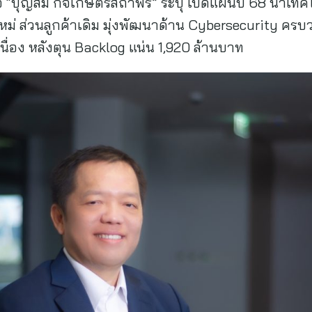
ีโอ “บุญสม กิจเกษตรสถาพร” ระบุ เปิดแผนปี 68 นำเทคโ
ม่ ส่วนลูกค้าเดิม มุ่งพัฒนาด้าน Cybersecurity ครบว
เนื่อง หลังตุน Backlog แน่น 1,920 ล้านบาท