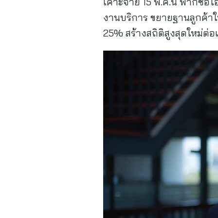
เคาะจ่าย 15 พ.ค.นี้ ฟากซีอ
งานบริการ ขยายฐานลูกค้าให
25% สร้างสถิติสูงสุดใหม่ต่อ