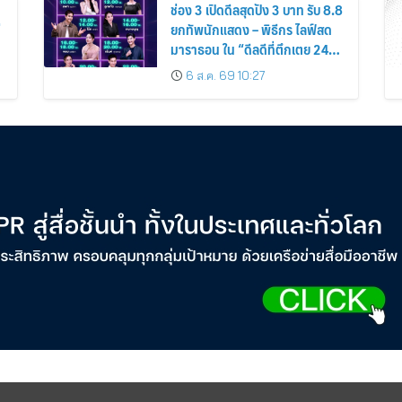
ช่อง 3 เปิดดีลสุดปัง 3 บาท รับ 8.8
่
ยกทัพนักแสดง – พิธีกร ไลฟ์สด
มาราธอน ใน “ดีลดีที่ตึกเตย 24
ชั่วโมง”
6 ส.ค. 69 10:27