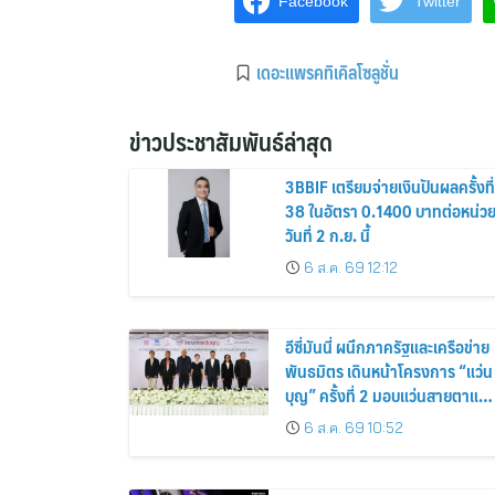
Facebook
Twitter
เดอะแพรคทิเคิลโซลูชั่น
ข่าวประชาสัมพันธ์ล่าสุด
3BBIF เตรียมจ่ายเงินปันผลครั้งที่
38 ในอัตรา 0.1400 บาทต่อหน่ว
วันที่ 2 ก.ย. นี้
6 ส.ค. 69 12:12
อีซี่มันนี่ ผนึกภาครัฐและเครือข่าย
พันธมิตร เดินหน้าโครงการ “แว่น
บุญ” ครั้งที่ 2 มอบแว่นสายตาแก่
ประชาชน 600 คน ขยายโอกาส
6 ส.ค. 69 10:52
การมองเห็นสู่ชุมชนไทย