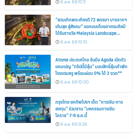
6 ส.ค. 69 10:11
“สวนเทิดพระเกียรติ 72 พรรษา บางจากฯ
เติมสุข สู่สังคม” ออกแบบโดยอาศรมศิลป์
ได้รับรางวัล Malaysia Landscape
Architecture Award 2026
6 ส.ค. 69 10:10
Atome ประเทศไทย จับมือ Agoda เปิดตัว
แคมเปญ “ทริปนี้มีลุ้น” มอบสิทธิ์ลุ้นเข้าพัก
โรงแรมหรู พร้อมผ่อน 0% ได้ 3 งวด**
6 ส.ค. 69 10:00
กรุงไทย ยกทัพโปรฯ เด็ด “การเงิน-การ
ลงทุน” ร่วมงาน “มหกรรมการเงิน
โคราช” 7-9 ส.ค.นี้
6 ส.ค. 69 9:26