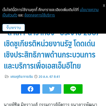
X
เว็บไซต์นี้มีการใช้งานคุกกี้ ศึกษารายละเอียดเพิ่มเติมได้ที่
นโยบายความ
เป็นส่วนตัว
และ
ข้อตกลงการใช้บริการ
SME D Bank รับมอบรางวัล
“สำเภา-นาวาทอง” ประจำปี 2567
รับทราบ
เชิดชูเกียรติหน่วยงานรัฐ โดดเด่น
เชิงประสิทธิภาพด้านกระบวนการ
และบริการเพื่อเอสเอ็มอีไทย
เศรษฐกิจ/การเงิน
20 ส.ค. 67 8:41
นายพิชิต มิทราวงศ์ กรรมการผู้จัดการ ธนาคารพัฒนา