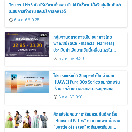
Tencent Hy3 เปิดให้ใช้งานทั่วโลก นำ AI ที่ใช้งานได้จริงสู่ผลิตภัณฑ์
ระบบการทำงาน และบริการคลาวด์
6 ส.ค. 69 9:25
กลุ่มงานตลาดการเงิน ธนาคารไทย
พาณิชย์ (SCB Financial Markets)
ประเมินค่าเงินบาทวันนี้เคลื่อนไหวใน
กรอบ 32.95-33.20 บาท/ดอลลาร์
6 ส.ค. 69 9:20
โปรแรงแห่งปีที่ Shopee! เป็นเจ้าของ
HUAWEI Pura 90s Series สมาร์ทโฟน
เรือธง กล้องถ่ายสวยสมจริงทุกระยะ
6 ส.ค. 69 9:10
ศึกแห่งโชคชะตาเตรียมหวนคืนอีกครั้ง!
“House of Fates” ภาคแยกจากผู้สร้าง
“Battle of Fates” เตรียมสตรีมบน