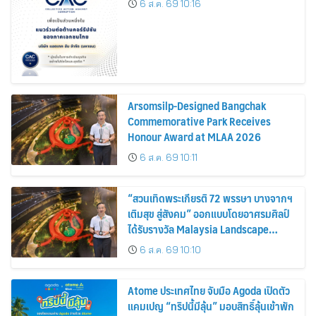
6 ส.ค. 69 10:16
Arsomsilp-Designed Bangchak
Commemorative Park Receives
Honour Award at MLAA 2026
6 ส.ค. 69 10:11
“สวนเทิดพระเกียรติ 72 พรรษา บางจากฯ
เติมสุข สู่สังคม” ออกแบบโดยอาศรมศิลป์
ได้รับรางวัล Malaysia Landscape
Architecture Award 2026
6 ส.ค. 69 10:10
Atome ประเทศไทย จับมือ Agoda เปิดตัว
แคมเปญ “ทริปนี้มีลุ้น” มอบสิทธิ์ลุ้นเข้าพัก