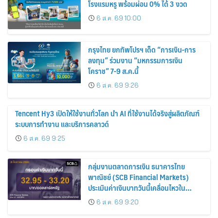
โรงแรมหรู พร้อมผ่อน 0% ได้ 3 งวด
6 ส.ค. 69 10:00
กรุงไทย ยกทัพโปรฯ เด็ด “การเงิน-การ
ลงทุน” ร่วมงาน “มหกรรมการเงิน
โคราช” 7-9 ส.ค.นี้
6 ส.ค. 69 9:26
Tencent Hy3 เปิดให้ใช้งานทั่วโลก นำ AI ที่ใช้งานได้จริงสู่ผลิตภัณฑ์
ระบบการทำงาน และบริการคลาวด์
6 ส.ค. 69 9:25
กลุ่มงานตลาดการเงิน ธนาคารไทย
พาณิชย์ (SCB Financial Markets)
ประเมินค่าเงินบาทวันนี้เคลื่อนไหวใน
กรอบ 32.95-33.20 บาท/ดอลลาร์
6 ส.ค. 69 9:20