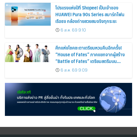
โปรแรงแห่งปีที่ Shopee! เป็นเจ้าของ
HUAWEI Pura 90s Series สมาร์ทโฟน
เรือธง กล้องถ่ายสวยสมจริงทุกระยะ
6 ส.ค. 69 9:10
ศึกแห่งโชคชะตาเตรียมหวนคืนอีกครั้ง!
“House of Fates” ภาคแยกจากผู้สร้าง
“Battle of Fates” เตรียมสตรีมบน
Disney+ ที่นี่ที่เดียว
6 ส.ค. 69 9:09