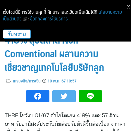
X
เว็บไซต์นี้มีการใช้งานคุกกี้ ศึกษารายละเอียดเพิ่มเติมได้ที่
นโยบายความ
เป็นส่วนตัว
และ
ข้อตกลงการใช้บริการ
THRE โชว์งบ Q1/67 กำไรทะยาน
418% ลุยตลาด Non-
รับทราบ
Conventional ผสานความ
เชี่ยวชาญเทคโนโลยีบริษัทลูก
เศรษฐกิจ/การเงิน
10 พ.ค. 67 10:57
THRE โชว์งบ Q1/67 กำไรโตแรง 418% แตะ 57 ล้าน
บาท รับอานิสงส์ประกันภัยต่อปรับตัวดีขึ้นต่อเนื่อง จากค่า