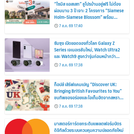
“ไซมิส แอสเสท” ชูโปรบ้านอยู่ฟรี ไม่ต้อง
ผ่อนนาน 3 ปี เจาะ 2 โครงการ “Siamese
Holm–Siamese Blossom” พร้อม
ส่วนลดและสิทธิพิเศษถึง 31 สิงหาคม
7 ส.ค. 69 17:40
2569
ซัมซุง เปิดยอดจองทั่วโลก Galaxy Z
Series เจเนอเรชันใหม่, Watch Ultra2
และ Watch9 สูงกว่ารุ่นก่อนหน้ากว่า
30%
7 ส.ค. 69 17:38
ท็อปส์ เสิร์ฟแคมเปญ “Discover UK:
Bringing British Favourites to You”
ขนทัพของอร่อยและไอเท็มฮิตจากสหราช
อาณาจักร ส่งตรงถึงมือตั้งแต่วันนี้ – 18
7 ส.ค. 69 17:38
สิงหาคมนี้
มาสเตอร์การ์ดยกระดับแพลตฟอร์มบัตร
ดิจิทัลด้วยระบบควบคุมความปลอดภัยใหม่