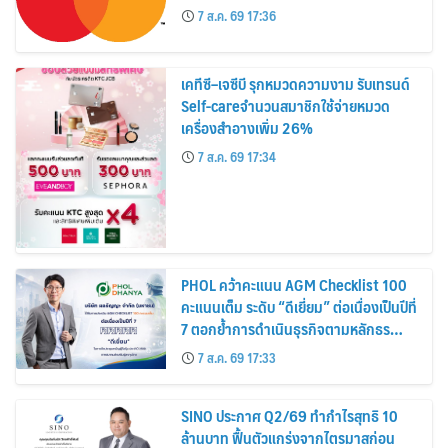
7 ส.ค. 69 17:36
เคทีซี–เจซีบี รุกหมวดความงาม รับเทรนด์
Self-careจำนวนสมาชิกใช้จ่ายหมวด
เครื่องสำอางเพิ่ม 26%
7 ส.ค. 69 17:34
PHOL คว้าคะแนน AGM Checklist 100
คะแนนเต็ม ระดับ “ดีเยี่ยม” ต่อเนื่องเป็นปีที่
7 ตอกย้ำการดำเนินธุรกิจตามหลักธร
รมาภิบาล โปร่งใส สร้างความเชื่อมั่นผู้ถือ
7 ส.ค. 69 17:33
หุ้น
SINO ประกาศ Q2/69 ทำกำไรสุทธิ 10
ล้านบาท ฟื้นตัวแกร่งจากไตรมาสก่อน