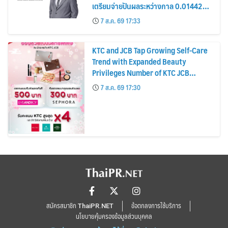
เตรียมจ่ายปันผลระหว่างกาล 0.014423
บาทต่อหุ้น ครึ่งปีหลังมุ่งเติบโตต่อเนื่อง
7 ส.ค. 69 17:33
KTC and JCB Tap Growing Self-Care
Trend with Expanded Beauty
Privileges Number of KTC JCB
Cardmembers Spending on
7 ส.ค. 69 17:30
Cosmetics Rises 26%
สมัครสมาชิก ThaiPR.NET
ข้อตกลงการใช้บริการ
นโยบายคุ้มครองข้อมูลส่วนบุคคล