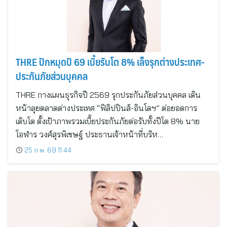
THRE ปักหมุดปี 69 เบี้ยรับโต 8% เล็งรุกต่างประเทศ-
ประกันภัยส่วนบุคคล
THRE กางแผนธุรกิจปี 2569 รุกประกันภัยส่วนบุคคล เดิน
หน้าลุยตลาดต่างประเทศ “ฟิลิปปินส์-อินโดฯ” ต่อยอดการ
เติบโต ตั้งเป้าภาพรวมเบี้ยประกันภัยต่อรับทั้งปีโต 8% นาย
โอฬาร วงศ์สุรพิเชษฐ์ ประธานเจ้าหน้าที่บริห…
25 ก.พ. 69 11:44