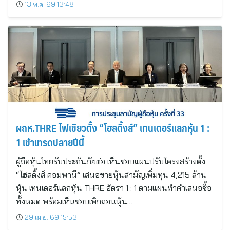
13 พ.ค. 69 13:48
ผถห.THRE ไฟเขียวตั้ง “โฮลดิ้งส์” เทนเดอร์แลกหุ้น 1 :
1 เข้าเทรดปลายปีนี้
ผู้ถือหุ้นไทยรับประกันภัยต่อ เห็นชอบแผนปรับโครงสร้างตั้ง
“โฮลดิ้งส์ คอมพานี” เสนอขายหุ้นสามัญเพิ่มทุน 4,215 ล้าน
หุ้น เทนเดอร์แลกหุ้น THRE อัตรา 1 : 1 ตามแผนทำคำเสนอซื้อ
ทั้งหมด พร้อมเห็นชอบเพิกถอนหุ้น…
29 เม.ย. 69 15:53