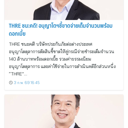
THRE ชนะคดี! อนุญาโตฯชี้ขาดจ่ายเต็มจำนวนพร้อม
ดอกเบี้ย
THRE ชนะคดี! บริษัทประกันภัยต่อต่างประเทศ
อนุญาโตตุลาการตัดสินชี้ขาดให้คู่กรณีจ่ายชำระเต็มจำนวน
140 ล้านบาทพร้อมดอกเบี้ย รวมค่าธรรมเนียม
อนุญาโตตุลาการ และค่าใช้จ่ายในการดำเนินคดีอีกส่วนหนึ่ง
“THRE”…
3 ก.พ. 69 16:45