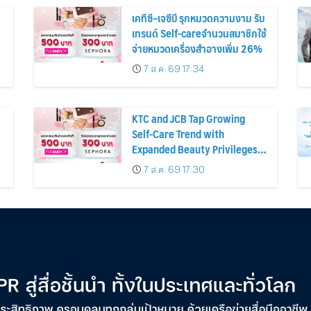
เคทีซี–เจซีบี รุกหมวดความงาม รับ
เทรนด์ Self-careจำนวนสมาชิกใช้
จ่ายหมวดเครื่องสำอางเพิ่ม 26%
7 ส.ค. 69 17:34
KTC and JCB Tap Growing
Self-Care Trend with
Expanded Beauty Privileges
น
Number of KTC JCB
7 ส.ค. 69 17:30
Cardmembers Spending on
Cosmetics Rises 26%