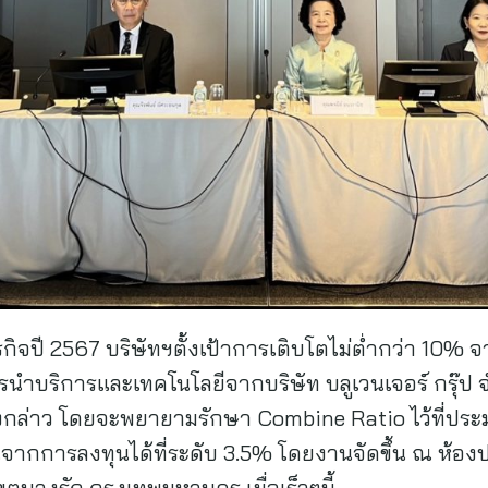
จปี 2567 บริษัทฯตั้งเป้าการเติบโตไม่ต่ำกว่า 10% จ
ำบริการและเทคโนโลยีจากบริษัท บลูเวนเจอร์ กรุ๊ป จำก
ังกล่าว โดยจะพยายามรักษา Combine Ratio ไว้ที่ป
การลงทุนได้ที่ระดับ 3.5% โดยงานจัดขึ้น ณ ห้องป
ขตบางรัก กรุงเทพมหานคร เมื่อเร็วๆนี้