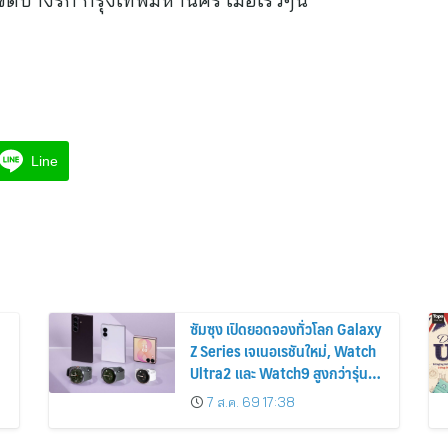
Line
ซัมซุง เปิดยอดจองทั่วโลก Galaxy
Z Series เจเนอเรชันใหม่, Watch
Ultra2 และ Watch9 สูงกว่ารุ่น
ก่อนหน้ากว่า 30%
7 ส.ค. 69 17:38