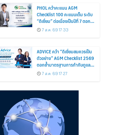
PHOL คว้าคะแนน AGM
Checklist 100 คะแนนเต็ม ระดับ
“ดีเยี่ยม” ต่อเนื่องเป็นปีที่ 7 ตอกย้ำ
การดำเนินธุรกิจตามหลักธรรมาภิ
7 ส.ค. 69 17:33
บาล โปร่งใส สร้างความเชื่อมั่นผู้
ถือหุ้น
ADVICE คว้า “ดีเยี่ยมสมควรเป็น
ตัวอย่าง” AGM Checklist 2569
ตอกย้ำมาตรฐานการกำกับดูแล
กิจการที่ดี
7 ส.ค. 69 17:27