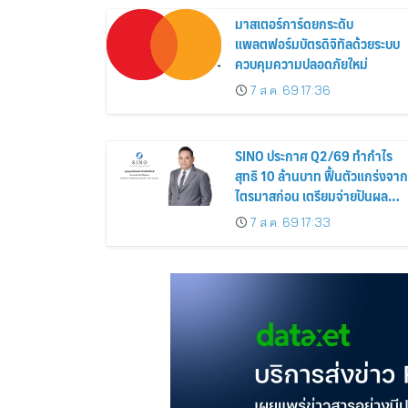
มาสเตอร์การ์ดยกระดับ
แพลตฟอร์มบัตรดิจิทัลด้วยระบบ
ควบคุมความปลอดภัยใหม่
7 ส.ค. 69 17:36
SINO ประกาศ Q2/69 ทำกำไร
สุทธิ 10 ล้านบาท ฟื้นตัวแกร่งจาก
ไตรมาสก่อน เตรียมจ่ายปันผล
ระหว่างกาล 0.014423 บาทต่อหุ้
7 ส.ค. 69 17:33
ครึ่งปีหลังมุ่งเติบโตต่อเนื่อง