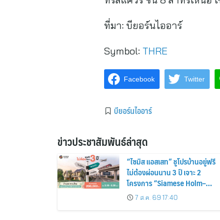
ที่มา:
บียอร์นไออาร์
Symbol:
THRE
Facebook
Twitter
บียอร์นไออาร์
ข่าวประชาสัมพันธ์ล่าสุด
“ไซมิส แอสเสท” ชูโปรบ้านอยู่ฟรี
ไม่ต้องผ่อนนาน 3 ปี เจาะ 2
โครงการ “Siamese Holm–
Siamese Blossom” พร้อม
7 ส.ค. 69 17:40
ส่วนลดและสิทธิพิเศษถึง 31
สิงหาคม 2569