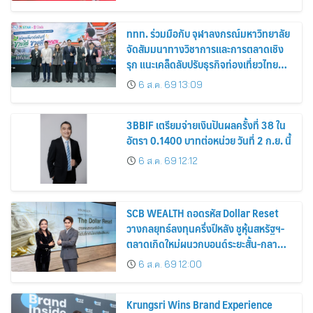
ททท. ร่วมมือกับ จุฬาลงกรณ์มหาวิทยาลัย
จัดสัมมนาทางวิชาการและการตลาดเชิง
รุก แนะเคล็ดลับปรับธุรกิจท่องเที่ยวไทย
“ขายได้ ขายดี ขายนาน”
6 ส.ค. 69 13:09
3BBIF เตรียมจ่ายเงินปันผลครั้งที่ 38 ใน
อัตรา 0.1400 บาทต่อหน่วย วันที่ 2 ก.ย. นี้
6 ส.ค. 69 12:12
SCB WEALTH ถอดรหัส Dollar Reset
วางกลยุทธ์ลงทุนครึ่งปีหลัง ชูหุ้นสหรัฐฯ-
ตลาดเกิดใหม่ผนวกบอนด์ระยะสั้น-กลาง
เสริมพอร์ตแกร่ง
6 ส.ค. 69 12:00
Krungsri Wins Brand Experience