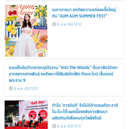
เมกาบางนา ยกทัพความอร่อยครั้งใหญ่
กับ “AUM AUM SUMMER FEST”
6 ส.ค. 69 13:12
ชวนเช็คอินป่ากลางกรุงในงาน “Into The Woods” ตื่นตาสัตว์ป่าหา
ยากหลากสายพันธุ์ ยกทัพมาให้สัมผัสใกล้ชิด ที่เดอะไนน์ เซ็นเตอร์
พระราม 9
6 ส.ค. 69 13:11
ทำไม ‘การกินดี’ จึงไม่มีคำตอบเดียว อายิ
โนะโมะโต๊ะเผยเบื้องหลังการพัฒนา
ผลิตภัณฑ์เพื่อคนทุกไลฟ์สไตล์
6 ส.ค. 69 13:11