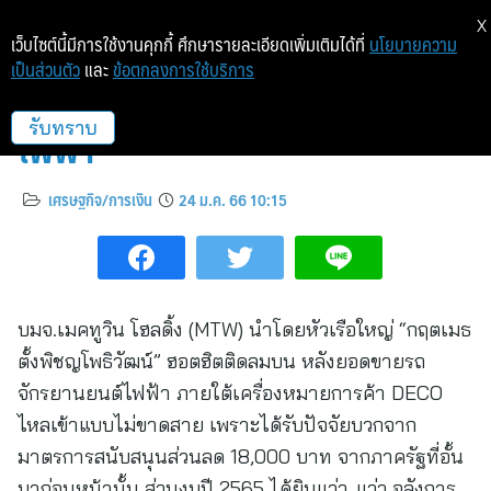
X
เว็บไซต์นี้มีการใช้งานคุกกี้ ศึกษารายละเอียดเพิ่มเติมได้ที่
นโยบายความ
เป็นส่วนตัว
และ
ข้อตกลงการใช้บริการ
MTW ฮอต!! รับยอดขายมอไซค์
ไฟฟ้า
รับทราบ
เศรษฐกิจ/การเงิน
24 ม.ค. 66 10:15
บมจ.เมคทูวิน โฮลดิ้ง (MTW) นำโดยหัวเรือใหญ่ “กฤตเมธ
ตั้งพิชญโพธิวัฒน์” ฮอตฮิตติดลมบน หลังยอดขายรถ
จักรยานยนต์ไฟฟ้า ภายใต้เครื่องหมายการค้า DECO
ไหลเข้าแบบไม่ขาดสาย เพราะได้รับปัจจัยบวกจาก
มาตรการสนับสนุนส่วนลด 18,000 บาท จากภาครัฐที่อั้น
มาก่อนหน้านั้น ส่วนงบปี 2565 ได้ยินแว่ว..แว่ว อลังการ