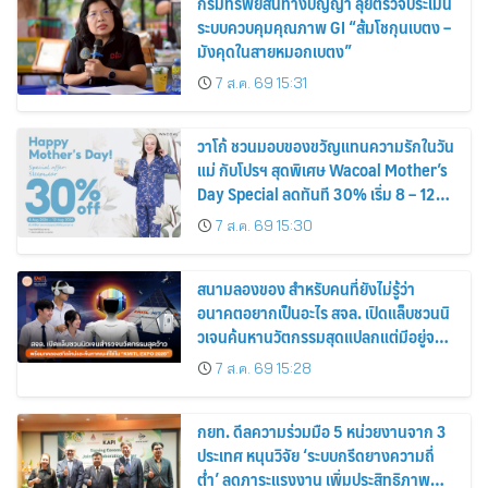
กรมทรัพย์สินทางปัญญา ลุยตรวจประเมิน
ระบบควบคุมคุณภาพ GI “ส้มโชกุนเบตง –
มังคุดในสายหมอกเบตง”
7 ส.ค. 69 15:31
วาโก้ ชวนมอบของขวัญแทนความรักในวัน
แม่ กับโปรฯ สุดพิเศษ Wacoal Mother’s
Day Special ลดทันที 30% เริ่ม 8 – 12
สิงหาคม 2569
7 ส.ค. 69 15:30
สนามลองของ สำหรับคนที่ยังไม่รู้ว่า
อนาคตอยากเป็นอะไร สจล. เปิดแล็บชวนนิ
วเจนค้นหานวัตกรรมสุดแปลกแต่มีอยู่จริง
พร้อมทดลองสกิลใหม่และค้นหาคณะที่ใช่
7 ส.ค. 69 15:28
ใน “KMITL EXPO 2026”
กยท. ดีลความร่วมมือ 5 หน่วยงานจาก 3
ประเทศ หนุนวิจัย ‘ระบบกรีดยางความถี่
ต่ำ’ ลดภาระแรงงาน เพิ่มประสิทธิภาพ