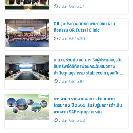
การจัดการสวนยาง เสริมคุณภาพผลผลิต
7 ส.ค. 69 15:27
ยาง
OR จุดประกายศักยภาพเยาวชน ผ่าน
กิจกรรม OR Futsal Clinic
7 ส.ค. 69 15:20
ก.ล.ต. ร่วมกับ ธปท. หารือผู้ประกอบธุรกิจ
สินทรัพย์ดิจิทัล เพื่อยกระดับแนวทาง
กำกับดูแลธุรกรรม stablecoin มุ่งสกัด
กั้นอาชญากรรมทางเทคโนโลยี
7 ส.ค. 69 15:10
บางจากฯ รายงานผลการดำเนินงาน
ไตรมาส 2 ปี 2569 เริ่มรับรู้ผลการดำเนิน
งานจาก SAF หนุนธุรกิจหลัก
7 ส.ค. 69 15:06