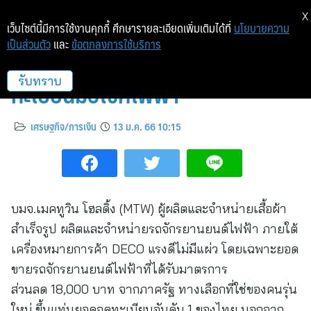
X
เว็บไซต์นี้มีการใช้งานคุกกี้ ศึกษารายละเอียดเพิ่มเติมได้ที่
นโยบายความ
เป็นส่วนตัว
และ
ข้อตกลงการใช้บริการ
MTW ขึ้นแท่นเบอร์ 1 ยอดจด
ทะเบียนมอไซค์ไฟฟ้า
รับทราบ
เศรษฐกิจ/การเงิน
13 ม.ค. 66 10:15
บมจ.เมคทูวิน โฮลดิ้ง (MTW) ผู้ผลิตและจำหน่ายเสื้อผ้า
สำเร็จรูป ผลิตและจำหน่ายรถจักรยานยนต์ไฟฟ้า ภายใต้
เครื่องหมายการค้า DECO แรงดีไม่มีแผ่ว โดยเฉพาะยอด
ขายรถจักรยานยนต์ไฟฟ้าที่ได้รับมาตรการ
ส่วนลด 18,000 บาท จากภาครัฐ ทางเลือกที่ใช่ของคนรุ่น
ใหม่ ขึ้นแท่นยอดจดทะเบียนอันดับ 1 ของไทย นอกจาก