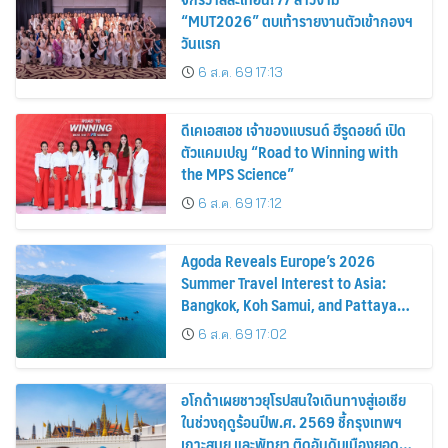
“MUT2026” ตบเท้ารายงานตัวเข้ากองฯ
วันแรก
6 ส.ค. 69 17:13
ดีเคเอสเอช เจ้าของแบรนด์ ฮีรูดอยด์ เปิด
ตัวแคมเปญ “Road to Winning with
the MPS Science”
6 ส.ค. 69 17:12
Agoda Reveals Europe’s 2026
Summer Travel Interest to Asia:
Bangkok, Koh Samui, and Pattaya
Among the Top Cities
6 ส.ค. 69 17:02
อโกด้าเผยชาวยุโรปสนใจเดินทางสู่เอเชีย
ในช่วงฤดูร้อนปีพ.ศ. 2569 ชี้กรุงเทพฯ
เกาะสมุย และพัทยา ติดอันดับเมืองยอด