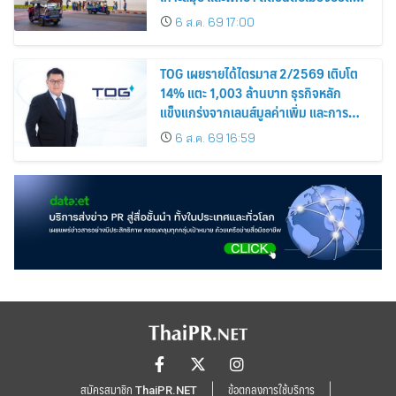
นิยม
6 ส.ค. 69 17:00
TOG เผยรายได้ไตรมาส 2/2569 เติบโต
14% แตะ 1,003 ล้านบาท ธุรกิจหลัก
แข็งแกร่งจากเลนส์มูลค่าเพิ่ม และการ
ขยายตลาดต่างประเทศ พร้อมเดินหน้า
6 ส.ค. 69 16:59
ลงทุนเพื่อการเติบโตระยะยาว
สมัครสมาชิก ThaiPR.NET
ข้อตกลงการใช้บริการ