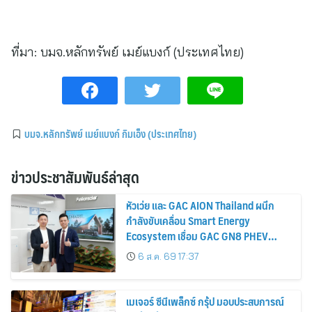
ที่มา:
บมจ.หลักทรัพย์ เมย์แบงก์ (ประเทศไทย)
บมจ.หลักทรัพย์ เมย์แบงก์ กิมเอ็ง (ประเทศไทย)
ข่าวประชาสัมพันธ์ล่าสุด
หัวเว่ย และ GAC AION Thailand ผนึก
กำลังขับเคลื่อน Smart Energy
Ecosystem เชื่อม GAC GN8 PHEV
รถยนต์ MPV ระดับพรีเมียม เข้ากับ
6 ส.ค. 69 17:37
พลังงานแสงอาทิตย์ภายในบ้าน
เมเจอร์ ซีนีเพล็กซ์ กรุ้ป มอบประสบการณ์