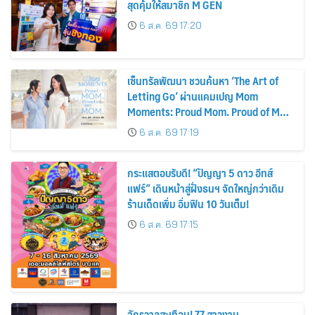
สุดคุ้มให้สมาชิก M GEN
6 ส.ค. 69 17:20
เซ็นทรัลพัฒนา ชวนค้นหา ‘The Art of
Letting Go’ ผ่านแคมเปญ Mom
Moments: Proud Mom. Proud of My
Mom.
6 ส.ค. 69 17:19
กระแสตอบรับดี! “ปัญญา 5 ดาว อีทส์
แฟร์” เดินหน้าสู่ฝั่งธนฯ จัดใหญ่กว่าเดิม
ร้านเด็ดเพิ่ม อิ่มฟิน 10 วันเต็ม!
6 ส.ค. 69 17:15
จักรวาลสะเทือน! 77 สาวงาม