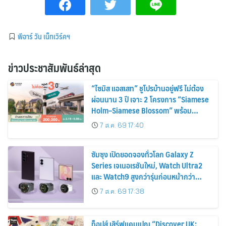
พีอาร์ วัน เน็ทเวิร์คฯ
ข่าวประชาสัมพันธ์ล่าสุด
“ไซมิส แอสเสท” ชูโปรบ้านอยู่ฟรี ไม่ต้อง
ผ่อนนาน 3 ปี เจาะ 2 โครงการ “Siamese
Holm–Siamese Blossom” พร้อม
ส่วนลดและสิทธิพิเศษถึง 31 สิงหาคม
7 ส.ค. 69 17:40
2569
ซัมซุง เปิดยอดจองทั่วโลก Galaxy Z
Series เจเนอเรชันใหม่, Watch Ultra2
และ Watch9 สูงกว่ารุ่นก่อนหน้ากว่า
30%
7 ส.ค. 69 17:38
ท็อปส์ เสิร์ฟแคมเปญ “Discover UK: