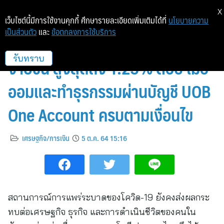
X
เว็บไซต์นี้มีการใช้งานคุกกี้ ศึกษารายละเอียดเพิ่มเติมได้ที่
นโยบายความ
เป็นส่วนตัว
และ
ข้อตกลงการใช้บริการ
ยูโอบีให้ลูกค้ารับดอกเบี้ยรวมโบนัส
ง่ายขึ้น สูงสุดถึง 1.25% ต่อปี เมื่อ
รับทราบ
ออมและทำธุรกรรมผ่านบัญชี UOB
One Account ครบตามเงื่อนไข
เศรษฐกิจ/การเงิน
5 ต.ค. 64 15:16
สถานการณ์การแพร่ระบาดของโควิด-19 ยังคงส่งผลกระ
ทบต่อเศรษฐกิจ ธุรกิจ และการดำเนินชีวิตของคนใน