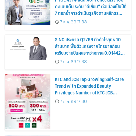
คะแนนเต็ม ระดับ “ดีเยี่ยม” ต่อเนื่องเป็นปีที่
7 ตอกย้ำการดำเนินธุรกิจตามหลักธร
รมาภิบาล โปร่งใส สร้างความเชื่อมั่นผู้ถือ
7 ส.ค. 69 17:33
หุ้น
SINO ประกาศ Q2/69 ทำกำไรสุทธิ 10
ล้านบาท ฟื้นตัวแกร่งจากไตรมาสก่อน
เตรียมจ่ายปันผลระหว่างกาล 0.014423
บาทต่อหุ้น ครึ่งปีหลังมุ่งเติบโตต่อเนื่อง
7 ส.ค. 69 17:33
KTC and JCB Tap Growing Self-Care
Trend with Expanded Beauty
Privileges Number of KTC JCB
Cardmembers Spending on
7 ส.ค. 69 17:30
Cosmetics Rises 26%