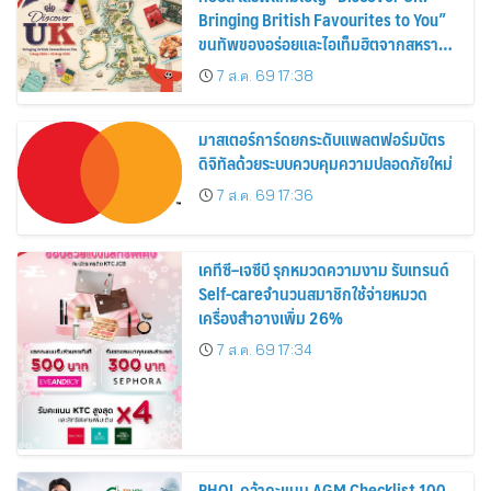
Bringing British Favourites to You”
ขนทัพของอร่อยและไอเท็มฮิตจากสหราช
อาณาจักร ส่งตรงถึงมือตั้งแต่วันนี้ – 18
7 ส.ค. 69 17:38
สิงหาคมนี้
มาสเตอร์การ์ดยกระดับแพลตฟอร์มบัตร
ดิจิทัลด้วยระบบควบคุมความปลอดภัยใหม่
7 ส.ค. 69 17:36
เคทีซี–เจซีบี รุกหมวดความงาม รับเทรนด์
Self-careจำนวนสมาชิกใช้จ่ายหมวด
เครื่องสำอางเพิ่ม 26%
7 ส.ค. 69 17:34
PHOL คว้าคะแนน AGM Checklist 100