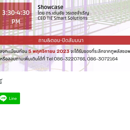
์
Line