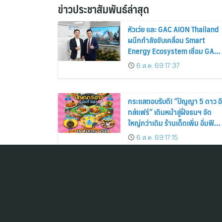
ข่าวประชาสัมพันธ์ล่าสุด
หัวเว่ย และ GAC AION Thailand
ผนึกกำลังขับเคลื่อน Smart
Energy Ecosystem เชื่อม GAC
GN8 PHEV รถยนต์ MPV ระดับ
6 ส.ค. 69 17:37
พรีเมียม เข้ากับพลังงานแสง
อาทิตย์ภายในบ้าน
กระแสตอบรับดี! “ปัญญา 5 ดาว อี
ทส์แฟร์” เดินหน้าสู่ฝั่งธนฯ จัด
ใหญ่กว่าเดิม ร้านเด็ดเพิ่ม อิ่มฟิน
10 วันเต็ม!
6 ส.ค. 69 17:15
Agoda Reveals Europe’s 202
Summer Travel Interest to
Asia: Bangkok, Koh Samui,
and Pattaya Among the Top
6 ส.ค. 69 17:02
Cities