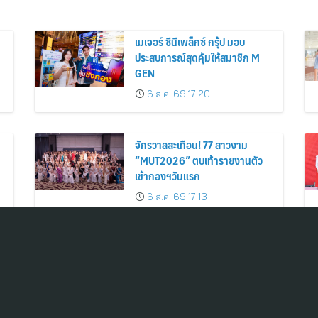
เมเจอร์ ซีนีเพล็กซ์ กรุ้ป มอบ
ประสบการณ์สุดคุ้มให้สมาชิก M
GEN
6 ส.ค. 69 17:20
จักรวาลสะเทือน! 77 สาวงาม
“MUT2026” ตบเท้ารายงานตัว
เข้ากองฯวันแรก
6 ส.ค. 69 17:13
6
อโกด้าเผยชาวยุโรปสนใจเดินทางสู่
เอเชียในช่วงฤดูร้อนปีพ.ศ. 2569
ชี้กรุงเทพฯ เกาะสมุย และพัทยา
ติดอันดับเมืองยอดนิยม
6 ส.ค. 69 17:00