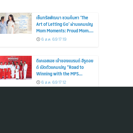
เซ็นทรัลพัฒนา ชวนค้นหา ‘The
Art of Letting Go’ ผ่านแคมเปญ
Mom Moments: Proud Mom.
Proud of My Mom.
6 ส.ค. 69 17:19
ดีเคเอสเอช เจ้าของแบรนด์ ฮีรูดอย
ด์ เปิดตัวแคมเปญ “Road to
Winning with the MPS
Science”
6 ส.ค. 69 17:12
TOG เผยรายได้ไตรมาส 2/2569
เติบโต 14% แตะ 1,003 ล้านบาท
ธุรกิจหลักแข็งแกร่งจากเลนส์
มูลค่าเพิ่ม และการขยายตลาดต่าง
6 ส.ค. 69 16:59
ประเทศ พร้อมเดินหน้าลงทุนเพื่อ