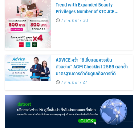
Trend with Expanded Beauty
Privileges Number of KTC JCB
Cardmembers Spending on
7 ส.ค. 69 17:30
Cosmetics Rises 26%
ADVICE คว้า “ดีเยี่ยมสมควรเป็น
ตัวอย่าง” AGM Checklist 2569 ตอกย้ำ
มาตรฐานการกำกับดูแลกิจการที่ดี
7 ส.ค. 69 17:27