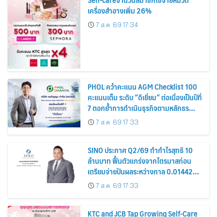
เครื่องสำอางเพิ่ม 26%
7 ส.ค. 69 17:34
PHOL คว้าคะแนน AGM Checklist 100
คะแนนเต็ม ระดับ “ดีเยี่ยม” ต่อเนื่องเป็นปีที่
7 ตอกย้ำการดำเนินธุรกิจตามหลักธร
รมาภิบาล โปร่งใส สร้างความเชื่อมั่นผู้ถือ
7 ส.ค. 69 17:33
หุ้น
SINO ประกาศ Q2/69 ทำกำไรสุทธิ 10
ล้านบาท ฟื้นตัวแกร่งจากไตรมาสก่อน
เตรียมจ่ายปันผลระหว่างกาล 0.014423
บาทต่อหุ้น ครึ่งปีหลังมุ่งเติบโตต่อเนื่อง
7 ส.ค. 69 17:33
KTC and JCB Tap Growing Self-Care