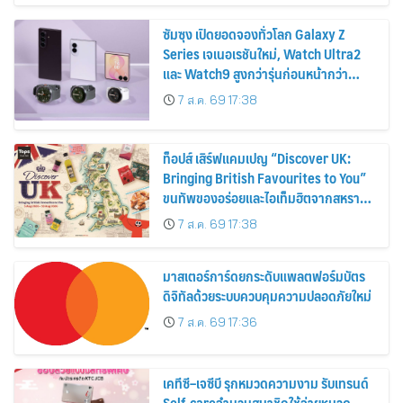
ซัมซุง เปิดยอดจองทั่วโลก Galaxy Z
Series เจเนอเรชันใหม่, Watch Ultra2
และ Watch9 สูงกว่ารุ่นก่อนหน้ากว่า
30%
7 ส.ค. 69 17:38
ท็อปส์ เสิร์ฟแคมเปญ “Discover UK:
Bringing British Favourites to You”
ขนทัพของอร่อยและไอเท็มฮิตจากสหราช
อาณาจักร ส่งตรงถึงมือตั้งแต่วันนี้ – 18
7 ส.ค. 69 17:38
สิงหาคมนี้
มาสเตอร์การ์ดยกระดับแพลตฟอร์มบัตร
ดิจิทัลด้วยระบบควบคุมความปลอดภัยใหม่
7 ส.ค. 69 17:36
เคทีซี–เจซีบี รุกหมวดความงาม รับเทรนด์
Self-careจำนวนสมาชิกใช้จ่ายหมวด