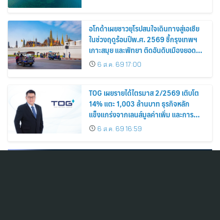
อโกด้าเผยชาวยุโรปสนใจเดินทางสู่เอเชีย
ในช่วงฤดูร้อนปีพ.ศ. 2569 ชี้กรุงเทพฯ
เกาะสมุย และพัทยา ติดอันดับเมืองยอด
นิยม
6 ส.ค. 69 17:00
TOG เผยรายได้ไตรมาส 2/2569 เติบโต
14% แตะ 1,003 ล้านบาท ธุรกิจหลัก
แข็งแกร่งจากเลนส์มูลค่าเพิ่ม และการ
ขยายตลาดต่างประเทศ พร้อมเดินหน้า
6 ส.ค. 69 16:59
ลงทุนเพื่อการเติบโตระยะยาว