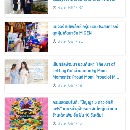
รถยนต์ MPV ระดับพรีเมียม เข้ากับ
6 ส.ค. 69 17:37
พลังงานแสงอาทิตย์ภายในบ้าน
เมเจอร์ ซีนีเพล็กซ์ กรุ้ป มอบประสบการณ์
สุดคุ้มให้สมาชิก M GEN
6 ส.ค. 69 17:20
เซ็นทรัลพัฒนา ชวนค้นหา ‘The Art of
Letting Go’ ผ่านแคมเปญ Mom
Moments: Proud Mom. Proud of My
Mom.
6 ส.ค. 69 17:19
กระแสตอบรับดี! “ปัญญา 5 ดาว อีทส์
แฟร์” เดินหน้าสู่ฝั่งธนฯ จัดใหญ่กว่าเดิม
ร้านเด็ดเพิ่ม อิ่มฟิน 10 วันเต็ม!
6 ส.ค. 69 17:15