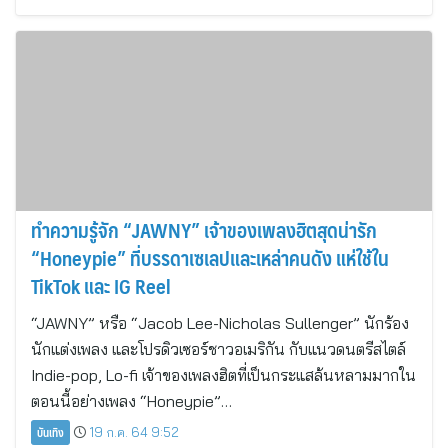
ทำความรู้จัก “JAWNY” เจ้าของเพลงฮิตสุดน่ารัก
“Honeypie” ที่บรรดาเซเลปและเหล่าคนดัง แห่ใช้ใน
TikTok และ IG Reel
“JAWNY” หรือ “Jacob Lee-Nicholas Sullenger” นักร้อง
นักแต่งเพลง และโปรดิวเซอร์ชาวอเมริกัน กับแนวดนตรีสไตล์
Indie-pop, Lo-fi เจ้าของเพลงฮิตที่เป็นกระแสล้นหลามมากใน
ตอนนี้อย่างเพลง “Honeypie”…
บันเทิง
19 ก.ค. 64 9:52
1
…
765
766
767
768
769
…
810