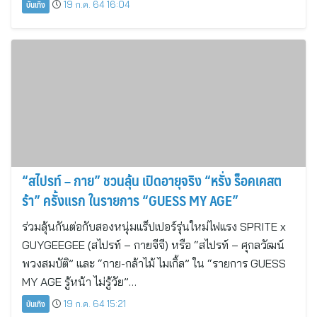
บันเทิง
19 ก.ค. 64 16:04
“สไปรท์ – กาย” ชวนลุ้น เปิดอายุจริง “หรั่ง ร็อคเคสต
ร้า” ครั้งแรก ในรายการ “GUESS MY AGE”
ร่วมลุ้นกันต่อกับสองหนุ่มแร็ปเปอร์รุ่นใหม่ไฟแรง SPRITE x
GUYGEEGEE (สไปรท์ – กายจีจี) หรือ “สไปรท์ – ศุกลวัฒน์
พวงสมบัติ” และ “กาย-กล้าไม้ ไมเกิ้ล” ใน “รายการ GUESS
MY AGE รู้หน้า ไม่รู้วัย”…
บันเทิง
19 ก.ค. 64 15:21