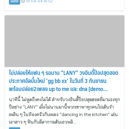
บันเทิง
19 ก.ค. 64 16:52
ไม่ปล่อยให้แฟน ๆ รอนาน “LANY” วงอินดี้ป็อปสุดฮอต
ประกาศอัลบั้มใหม่ ‘gg bb xx’ ในวันที่ 3 กันยายน
พร้อมปล่อย2เพลง up to me และ dna [demo
version]
นาทีนี้ ไม่พูดถึงคงไม่ได้ ลำหรับวงอินดี้ป็อปสุดฮอตที่มาแรงทุก
ปีอย่าง “LANY” เมื่อไม่นานมานี้พวกเขาพาทุกคนไปเต้นรำ
เพลิน ๆ ในห้องครัวกับเพลง “dancing in the kitchen” เล่น
เอาสาว ๆ ฟินกับลีลาการเต้นเอวพลิ…