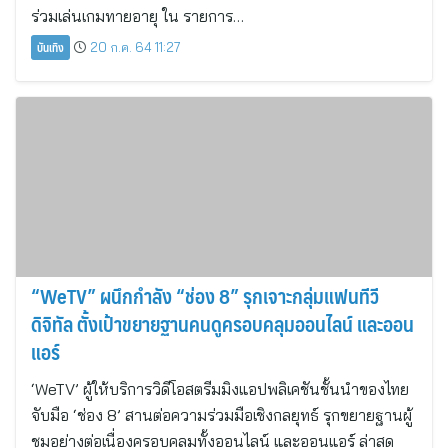
ร่วมเล่นเกมทายอายุ ใน รายการ…
บันเทิง
20 ก.ค. 64 11:27
“WeTV” ผนึกกำลัง “ช่อง 8” รุกเจาะกลุ่มแฟนทีวี
ดิจิทัล ตั้งเป้าขยายฐานคนดูครอบคลุมออนไลน์ และออน
แอร์
‘WeTV’ ผู้ให้บริการวิดีโอสตรีมมิงแอปพลิเคชันชั้นนำของไทย
จับมือ ‘ช่อง 8’ สานต่อความร่วมมือเชิงกลยุทธ์ รุกขยายฐานผู้
ชมอย่างต่อเนื่องครอบคลุมทั้งออนไลน์ และออนแอร์ ล่าสุด