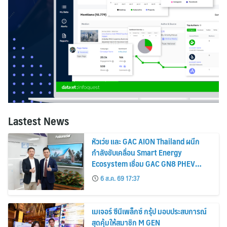
Lastest News
หัวเว่ย และ GAC AION Thailand ผนึก
กำลังขับเคลื่อน Smart Energy
Ecosystem เชื่อม GAC GN8 PHEV
รถยนต์ MPV ระดับพรีเมียม เข้ากับ
6 ส.ค. 69 17:37
พลังงานแสงอาทิตย์ภายในบ้าน
เมเจอร์ ซีนีเพล็กซ์ กรุ้ป มอบประสบการณ์
สุดคุ้มให้สมาชิก M GEN
6 ส.ค. 69 17:20
เซ็นทรัลพัฒนา ชวนค้นหา ‘The Art of
Letting Go’ ผ่านแคมเปญ Mom
Moments: Proud Mom. Proud of My
Mom.
6 ส.ค. 69 17:19