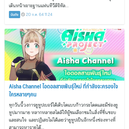
เดินหน้าเจาะฐานแฟนทีวีดิจิทัล…
บันเทิง
20 ก.ค. 64 11:24
Aisha Channel ไอดอลสายพันธุ์ใหม่ ที่กำลังจะครองใจ
ใครหลายๆคน
ทุกวันนี้วงการยูทูปเบอร์ได้เติบโตแบบก้าวกระโดดและมีช่องยู
ทูปมากมาย หลากหลายสไตล์ให้ผู้ชมเลือกชมในสิ่งที่ชื่นชอบ
และสนใจ และปฏิเสธไม่ได้เลยว่ายูทูปเป็นอีกหนึ่งช่องทางที่
สามารถหารายได้…