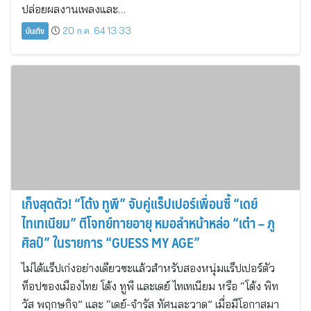
ปล่อยผลงานเพลงและ…
บันเทิง
20 ก.ค. 64 13:33
เก็งสุดตัว! “โต้ง ทูพี” จับคู่แร็ปเปอร์เพื่อนซี้ “เดย์
ไทเทเนียม” ตีโจทย์ทายอายุ หมอลำหน้าหล่อ “เต๋า – ภู
ศิลป์” ในรายการ “GUESS MY AGE”
ไม่ได้แร็ปเก่งอย่างเดียวซะแล้วสำหรับสองหนุ่มแร็ปเปอร์ตัว
ท็อปของเมืองไทย โต้ง ทูพี และเดย์ ไทเทเนียม หรือ “โต้ง พิท
วัส พฤกษกิจ” และ “เดย์-จำรัส ทัศนละวาด” เมื่อมีโอกาสมา