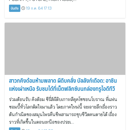
บันเทิง
19 ก.ค. 64 17:13
สาวกคิงด้อมห้ามพลาด ผีดิบคลั่ง บัลลังก์เดือด: อาชิน
แห่งเผ่าเหนือ รับชมได้ที่เน็ตฟลิกซ์บนกล่องทรูไอดีทีวี
ร่วมต้อนรับ คิงด้อม ซีรี่ส์ผีดิบเกาหลียุคโซชอนโบราณ ที่แฟน
ซอมบี้ทั่วโลกติดใจมาแล้ว โดยภาคใหม่นี้ จะเจาะลึกเรื่องราว
ต้นกำเนิดของสมุนไพรคืนชีพสามารถชุบชีวิตคนตายได้ เรื่อง
ราวที่เกิดขึ้นในตอนเหนือของประเ…