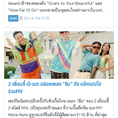
Award เจ้าของเพลงดัง “Scars to Your Beautiful” และ
“How Far I’ll Go” เธอกลายเป็นจุดสนใจอย่างมากในวงก…
บันเทิง
20 ก.ค. 64 13:35
2 เพื่อนซี้ เป้-เนท ปล่อยเพลง “ยืม” ดึง แจ๊คแปปโฮ
ร่วมMV
เซอร์ไพร์แฟนๆอีกครั้งกับซิงเกิ้ลใหม่ เพลง “ยืม” ของ 2 เพื่อนซี้
2 สไตล์ MVL (เป้)คุณพ่อป้ายแดง ที่งานนี้แท๊คทีม เนท MY
Mate Nate ยูทูปเบอร์ชื่อดังที่มีผู้ติดตามกว่า 10 ล้าน ที่ล่าสุด