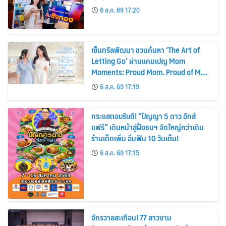
กระแสตอบรับดี! “ปัญญา 5 ดาว อีทส์
แฟร์” เดินหน้าสู่ฝั่งธนฯ จัดใหญ่กว่าเดิม
ร้านเด็ดเพิ่ม อิ่มฟิน 10 วันเต็ม!
6 ส.ค. 69 17:15
จักรวาลสะเทือน! 77 สาวงาม
“MUT2026” ตบเท้ารายงานตัวเข้ากองฯ
วันแรก
6 ส.ค. 69 17:13
ดีเคเอสเอช เจ้าของแบรนด์ ฮีรูดอยด์ เปิด
ตัวแคมเปญ “Road to Winning with
the MPS Science”