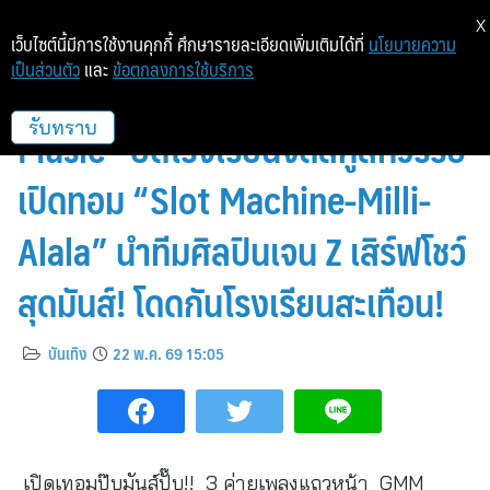
X
เว็บไซต์นี้มีการใช้งานคุกกี้ ศึกษารายละเอียดเพิ่มเติมได้ที่
นโยบายความ
เป็นส่วนตัว
และ
ข้อตกลงการใช้บริการ
“GMM MUSIC x YUPP! x Tero
Music” ยึดโรงเรียนจัดสคูลทัวร์รับ
รับทราบ
เปิดทอม “Slot Machine-Milli-
Alala” นำทีมศิลปินเจน Z เสิร์ฟโชว์
สุดมันส์! โดดกันโรงเรียนสะเทือน!
บันเทิง
22 พ.ค. 69 15:05
เปิดเทอมปุ๊บมันส์ปั๊บ!! 3 ค่ายเพลงแถวหน้า GMM