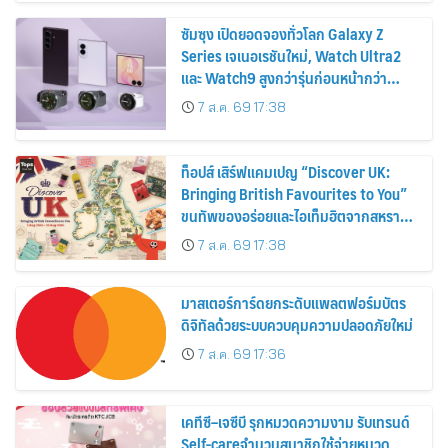
ซัมซุง เปิดยอดจองทั่วโลก Galaxy Z
Series เจเนอเรชันใหม่, Watch Ultra2
และ Watch9 สูงกว่ารุ่นก่อนหน้ากว่า
30%
7 ส.ค. 69 17:38
ท็อปส์ เสิร์ฟแคมเปญ “Discover UK:
Bringing British Favourites to You”
ขนทัพของอร่อยและไอเท็มฮิตจากสหราช
อาณาจักร ส่งตรงถึงมือตั้งแต่วันนี้ – 18
7 ส.ค. 69 17:38
สิงหาคมนี้
มาสเตอร์การ์ดยกระดับแพลตฟอร์มบัตร
ดิจิทัลด้วยระบบควบคุมความปลอดภัยใหม่
7 ส.ค. 69 17:36
เคทีซี–เจซีบี รุกหมวดความงาม รับเทรนด์
Self-careจำนวนสมาชิกใช้จ่ายหมวด