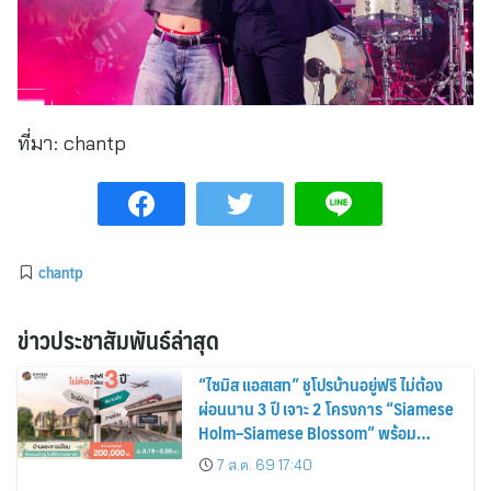
ที่มา:
chantp
chantp
ข่าวประชาสัมพันธ์ล่าสุด
“ไซมิส แอสเสท” ชูโปรบ้านอยู่ฟรี ไม่ต้อง
ผ่อนนาน 3 ปี เจาะ 2 โครงการ “Siamese
Holm–Siamese Blossom” พร้อม
ส่วนลดและสิทธิพิเศษถึง 31 สิงหาคม
7 ส.ค. 69 17:40
2569