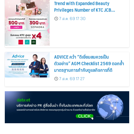
Trend with Expanded Beauty
Privileges Number of KTC JCB
Cardmembers Spending on
7 ส.ค. 69 17:30
Cosmetics Rises 26%
ADVICE คว้า “ดีเยี่ยมสมควรเป็น
ตัวอย่าง” AGM Checklist 2569 ตอกย้ำ
มาตรฐานการกำกับดูแลกิจการที่ดี
7 ส.ค. 69 17:27