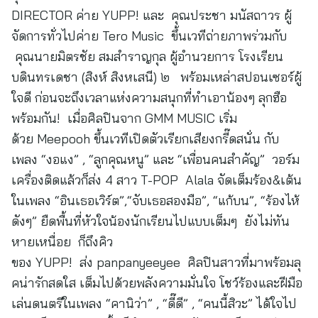
DIRECTOR ค่าย YUPP! และ คุณประชา มนัสถาวร ผู้
จัดการทั่วไปค่าย Tero Music ขึ้นเวทีถ่ายภาพร่วมกับ
คุณนายมิตรชัย สมสำราญกุล ผู้อำนวยการ โรงเรียน
บดินทรเดชา (สิงห์ สิงหเสนี) ๒ พร้อมเหล่าสปอนเซอร์ผู้
ใจดี ก่อนจะถึงเวลาแห่งความสนุกที่ทำเอาน้องๆ ลุกฮือ
พร้อมกัน! เมื่อศิลปินจาก GMM MUSIC เริ่ม
ด้วย Meepooh ขึ้นเวทีเปิดตัวเรียกเสียงกรี๊ดสนั่น กับ
เพลง “งอแง” , “ลูกคุณหนู” และ “เพื่อนคนสำคัญ” วอร์ม
เครื่องติดแล้วก็ส่ง 4 สาว T-POP Alala จัดเต็มร้อง&เต้น
ในเพลง “อินเธอเวิร์ต”,“จับเธอสองมือ”, “แก้บน”, “ร้องไห้
ดังๆ” ยืดพื้นที่หัวใจน้องนักเรียนไปแบบเต็มๆ ยังไม่ทัน
หายเหนื่อย ก็ถึงคิว
ของ YUPP! ส่ง panpanyeeyee ศิลปินสาวที่มาพร้อมลุ
คน่ารักสดใส เต็มไปด้วยพลังความมั่นใจ โชว์ร้องและฝีมือ
เล่นดนตรีในเพลง “คานิว่า” , “ดี๊ดี” , “คนนี้สิวะ” ได้ใจไป