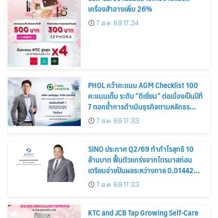
เครื่องสำอางเพิ่ม 26%
7 ส.ค. 69 17:34
PHOL คว้าคะแนน AGM Checklist 100
คะแนนเต็ม ระดับ “ดีเยี่ยม” ต่อเนื่องเป็นปีที่
7 ตอกย้ำการดำเนินธุรกิจตามหลักธร
รมาภิบาล โปร่งใส สร้างความเชื่อมั่นผู้ถือ
7 ส.ค. 69 17:33
หุ้น
SINO ประกาศ Q2/69 ทำกำไรสุทธิ 10
ล้านบาท ฟื้นตัวแกร่งจากไตรมาสก่อน
เตรียมจ่ายปันผลระหว่างกาล 0.014423
บาทต่อหุ้น ครึ่งปีหลังมุ่งเติบโตต่อเนื่อง
7 ส.ค. 69 17:33
KTC and JCB Tap Growing Self-Care