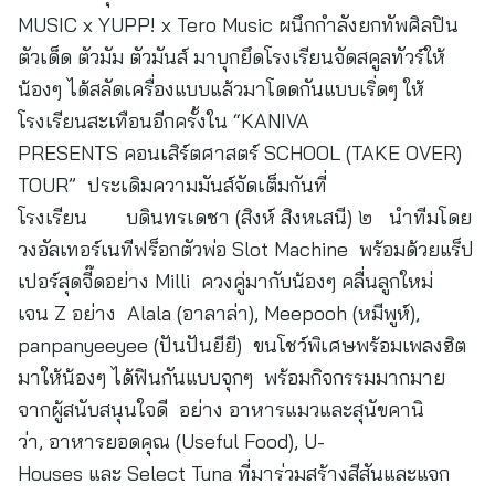
MUSIC x YUPP! x Tero Music ผนึกกำลังยกทัพศิลปิน
ตัวเด็ด ตัวมัม ตัวมันส์ มาบุกยึดโรงเรียนจัดสคูลทัวร์ให้
น้องๆ ได้สลัดเครื่องแบบแล้วมาโดดกันแบบเริ่ดๆ ให้
โรงเรียนสะเทือนอีกครั้งใน “KANIVA
PRESENTS คอนเสิร์ตศาสตร์ SCHOOL (TAKE OVER)
TOUR” ประเดิมความมันส์จัดเต็มกันที่
โรงเรียน บดินทรเดชา (สิงห์ สิงหเสนี) ๒ นำทีมโดย
วงอัลเทอร์เนทีฟร็อกตัวพ่อ Slot Machine พร้อมด้วยแร็ป
เปอร์สุดจี๊ดอย่าง Milli ควงคู่มากับน้องๆ คลื่นลูกใหม่
เจน Z อย่าง Alala (อาลาล่า), Meepooh (หมีพูห์),
panpanyeeyee (ปันปันยียี) ขนโชว์พิเศษพร้อมเพลงฮิต
มาให้น้องๆ ได้ฟินกันแบบจุกๆ พร้อมกิจกรรมมากมาย
จากผู้สนับสนุนใจดี อย่าง อาหารแมวและสุนัขคานิ
ว่า, อาหารยอดคุณ (Useful Food), U-
Houses และ Select Tuna ที่มาร่วมสร้างสีสันและแจก