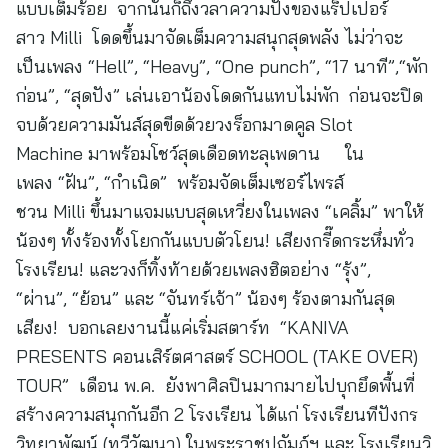
แบบเต็มร้อย จากนั้นก็ถึงวลาความปังของแร็ปเปอร์
สาว Milli โดดขึ้นมาจัดเต็มความสนุกสุดพลัง ไม่ว่าจะ
เป็นเพลง “Hell”, “Heavy”, “One punch”, “17 นาที”,“พัก
ก่อน”, “สุดปัง” เล่นเอาน้องโดดกันแทบไม่พัก ก่อนจะปิด
จบด้วยความมันส์สุดขีดด้วยวงร็อกมาดคูล Slot
Machine มาพร้อมโชว์สุดเดือดทะลุเพดาน ใน
เพลง “ฝัน”, “กำเนิด” พร้อมจัดเต็มเซอร์ไพรส์
ชวน Milli ขึ้นมาแจมแบบสุดเหวี่ยงในเพลง “เคลิ้ม” พาให้
น้องๆ ทั้งร้องทั้งโยกกันแบบตัวโยน! เสียงกรี๊ดกระหึ่มทั่ว
โรงเรียน! และวงก็ทิ้งท้ายด้วยเพลงฮิตอย่าง “รุ้ง”,
“ผ่าน”, “ย้อน” และ “จันทร์เจ้า” น้องๆ ร้องตามกันสุด
เสียง! บอกเลยงานนี้แค่เริ่มสตาร์ท “KANIVA
PRESENTS คอนเสิร์ตศาสตร์ SCHOOL (TAKE OVER)
TOUR” เดือน พ.ค. ยังพาศิลปินมากมายไปบุกยึดพื้นที่
สร้างความสนุกกันอีก 2 โรงเรียน ได้แก่ โรงเรียนทีปังกร
วิทยาพัฒน์ (ทวีวัฒนา) ในพระราชูปถัมภ์ฯ และ โรงเรียนวิ