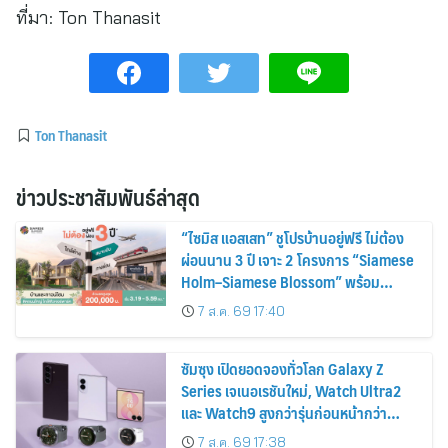
ที่มา:
Ton Thanasit
Ton Thanasit
ข่าวประชาสัมพันธ์ล่าสุด
“ไซมิส แอสเสท” ชูโปรบ้านอยู่ฟรี ไม่ต้อง
ผ่อนนาน 3 ปี เจาะ 2 โครงการ “Siamese
Holm–Siamese Blossom” พร้อม
ส่วนลดและสิทธิพิเศษถึง 31 สิงหาคม
7 ส.ค. 69 17:40
2569
ซัมซุง เปิดยอดจองทั่วโลก Galaxy Z
Series เจเนอเรชันใหม่, Watch Ultra2
และ Watch9 สูงกว่ารุ่นก่อนหน้ากว่า
30%
7 ส.ค. 69 17:38