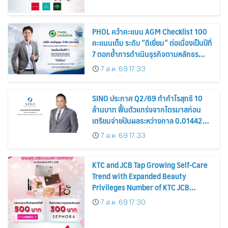
PHOL คว้าคะแนน AGM Checklist 100
คะแนนเต็ม ระดับ “ดีเยี่ยม” ต่อเนื่องเป็นปีที่
7 ตอกย้ำการดำเนินธุรกิจตามหลักธร
รมาภิบาล โปร่งใส สร้างความเชื่อมั่นผู้ถือ
7 ส.ค. 69 17:33
หุ้น
SINO ประกาศ Q2/69 ทำกำไรสุทธิ 10
ล้านบาท ฟื้นตัวแกร่งจากไตรมาสก่อน
เตรียมจ่ายปันผลระหว่างกาล 0.014423
บาทต่อหุ้น ครึ่งปีหลังมุ่งเติบโตต่อเนื่อง
7 ส.ค. 69 17:33
KTC and JCB Tap Growing Self-Care
Trend with Expanded Beauty
Privileges Number of KTC JCB
Cardmembers Spending on
7 ส.ค. 69 17:30
Cosmetics Rises 26%