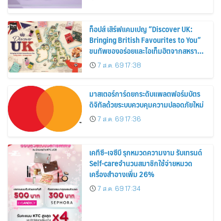
ท็อปส์ เสิร์ฟแคมเปญ “Discover UK:
Bringing British Favourites to You”
ขนทัพของอร่อยและไอเท็มฮิตจากสหราช
อาณาจักร ส่งตรงถึงมือตั้งแต่วันนี้ – 18
7 ส.ค. 69 17:38
สิงหาคมนี้
มาสเตอร์การ์ดยกระดับแพลตฟอร์มบัตร
ดิจิทัลด้วยระบบควบคุมความปลอดภัยใหม่
7 ส.ค. 69 17:36
เคทีซี–เจซีบี รุกหมวดความงาม รับเทรนด์
Self-careจำนวนสมาชิกใช้จ่ายหมวด
เครื่องสำอางเพิ่ม 26%
7 ส.ค. 69 17:34