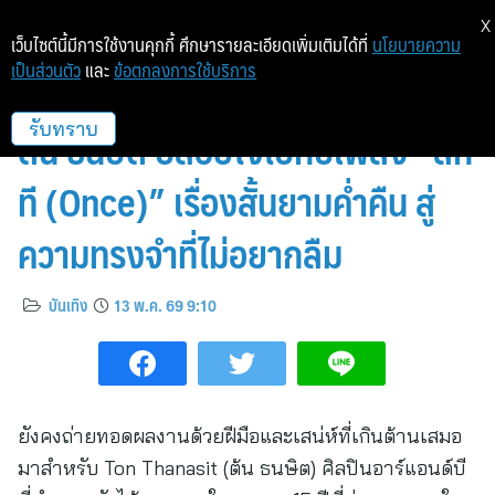
X
เว็บไซต์นี้มีการใช้งานคุกกี้ ศึกษารายละเอียดเพิ่มเติมได้ที่
นโยบายความ
เป็นส่วนตัว
และ
ข้อตกลงการใช้บริการ
ถ้าเธอเป็นเสือ ฉันก็พร้อมเป็นเหยื่อ!
ต้น ธนษิต ปล่อยใจไปกับเพลง “สัก
รับทราบ
ที (Once)” เรื่องสั้นยามค่ำคืน สู่
ความทรงจำที่ไม่อยากลืม
บันเทิง
13 พ.ค. 69 9:10
ยังคงถ่ายทอดผลงานด้วยฝีมือและเสน่ห์ที่เกินต้านเสมอ
มาสำหรับ Ton Thanasit (ต้น ธนษิต) ศิลปินอาร์แอนด์บี