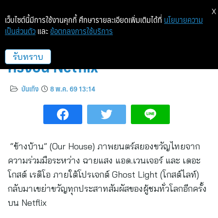
X
เว็บไซต์นี้มีการใช้งานคุกกี้ ศึกษารายละเอียดเพิ่มเติมได้ที่
นโยบายความ
เป็นส่วนตัว
และ
ข้อตกลงการใช้บริการ
“ข้างบ้าน” เปิดประตูความหลอนอีก
ครั้งบน Netflix
รับทราบ
บันเทิง
8 พ.ค. 69 13:14
“ข้างบ้าน” (Our House) ภาพยนตร์สยองขวัญไทยจาก
ความร่วมมือระหว่าง ฉายแสง แอด.เวนเจอร์ และ เดอะ
โกสต์ เรดิโอ ภายใต้โปรเจกต์ Ghost Light (โกสต์ไลท์)
กลับมาเขย่าขวัญทุกประสาทสัมผัสของผู้ชมทั่วโลกอีกครั้ง
บน Netflix