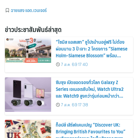
ฉายแสง แอด.เวนเจอร์
ข่าวประชาสัมพันธ์ล่าสุด
“ไซมิส แอสเสท” ชูโปรบ้านอยู่ฟรี ไม่ต้อง
ผ่อนนาน 3 ปี เจาะ 2 โครงการ “Siamese
Holm–Siamese Blossom” พร้อม
ส่วนลดและสิทธิพิเศษถึง 31 สิงหาคม
7 ส.ค. 69 17:40
2569
ซัมซุง เปิดยอดจองทั่วโลก Galaxy Z
Series เจเนอเรชันใหม่, Watch Ultra2
และ Watch9 สูงกว่ารุ่นก่อนหน้ากว่า
30%
7 ส.ค. 69 17:38
ท็อปส์ เสิร์ฟแคมเปญ “Discover UK:
Bringing British Favourites to You”