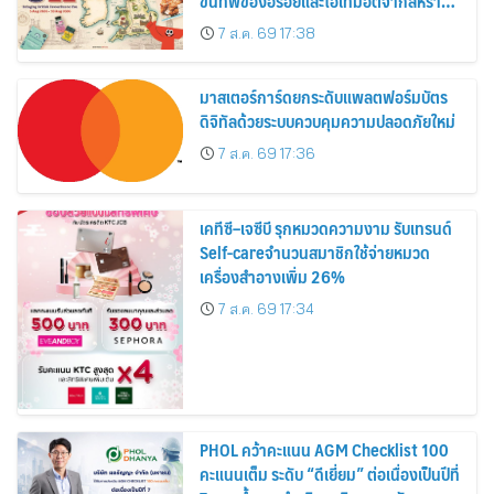
ขนทัพของอร่อยและไอเท็มฮิตจากสหราช
อาณาจักร ส่งตรงถึงมือตั้งแต่วันนี้ – 18
7 ส.ค. 69 17:38
สิงหาคมนี้
มาสเตอร์การ์ดยกระดับแพลตฟอร์มบัตร
ดิจิทัลด้วยระบบควบคุมความปลอดภัยใหม่
7 ส.ค. 69 17:36
เคทีซี–เจซีบี รุกหมวดความงาม รับเทรนด์
Self-careจำนวนสมาชิกใช้จ่ายหมวด
เครื่องสำอางเพิ่ม 26%
7 ส.ค. 69 17:34
PHOL คว้าคะแนน AGM Checklist 100
คะแนนเต็ม ระดับ “ดีเยี่ยม” ต่อเนื่องเป็นปีที่