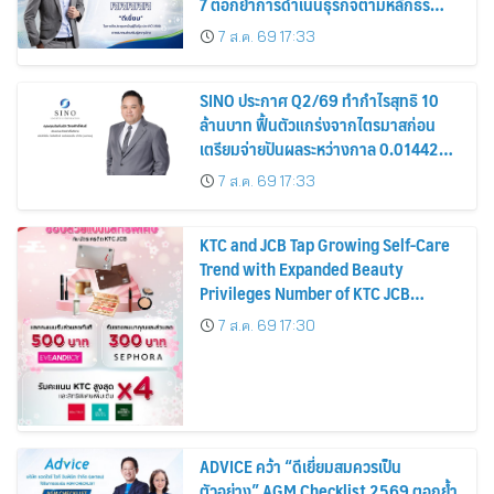
7 ตอกย้ำการดำเนินธุรกิจตามหลักธร
รมาภิบาล โปร่งใส สร้างความเชื่อมั่นผู้ถือ
7 ส.ค. 69 17:33
หุ้น
SINO ประกาศ Q2/69 ทำกำไรสุทธิ 10
ล้านบาท ฟื้นตัวแกร่งจากไตรมาสก่อน
เตรียมจ่ายปันผลระหว่างกาล 0.014423
บาทต่อหุ้น ครึ่งปีหลังมุ่งเติบโตต่อเนื่อง
7 ส.ค. 69 17:33
KTC and JCB Tap Growing Self-Care
Trend with Expanded Beauty
Privileges Number of KTC JCB
Cardmembers Spending on
7 ส.ค. 69 17:30
Cosmetics Rises 26%
ADVICE คว้า “ดีเยี่ยมสมควรเป็น
ตัวอย่าง” AGM Checklist 2569 ตอกย้ำ