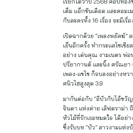
เรียกได้ว่าปี 2568 คือปีทอง
เต็ม แอ็กชันเดือด และคอมเมด
กับละครทั้ง 16 เรื่อง จะมีเรื
เปิดฉากด้วย “เพลงพยัคฆ์” ละ
เย็นอีกครั้ง ทำกระแสโซเชียล
อย่าง เด่นคุณ งามเนตร พ่อห
ปรียากานต์ และนิ้ง ศรัณยา 
เพลง-แขไข ก็จบลงอย่างหวานช
ศนิวไฮสูงสุด 3.9
มากันต่อกับ “อีบัวกับไอ้ขว
จินดา แห่งค่าย เลิฟดราม่า 
หัวไม้ที่รักเธอหมดใจ ได้อย่
ซึ่งรับบท “บัว” สาวงามแห่ง