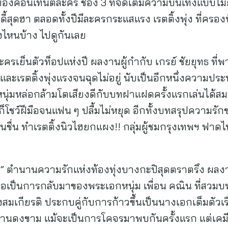
ของคอนเทนต์ละคร ช่อง 3 ที่จัดเต็มความบันเทิงแบบไม่ยั้
ี้สุดฮา ตลอดทั้งปีมีละครกระแสแรง เรตติ้งพุ่ง ที่ครองพ
่องไหนบ้าง ไปดูกันเลย
ครเย็นตัวท็อปแห่งปี ผลงานผู้กำกับ เกรย์ ชัยยุทธ ที่
และเรตติ้งพุ่งแรงจนฉุดไม่อยู่ นับเป็นอีกหนึ่งความปร
นุ่มหล่อกล้ามโตเสียงดีกับบทฝาแฝดครั้งแรกเล่นได้สมจ
ก็โชว์ฝีมือจนแฟน ๆ ปลื้มไม่หยุด อีกทั้งบทสรุปความรั
ื่น ทำเรตติ้งนิวไฮยกแผง!! กลุ่มผู้ชมกรุงเทพฯ ฟาดไปถ
ัญ” ตำนานความรักแห่งท้องทุ่งบางกะปิสุดตราตรึง ผลงาน
ถือเป็นการกลับมาของพระเอกหนุ่ม เพื่อน คณิน ที่สวมบ
างสมเกียรติ ประกบคู่กับการก้าวขึ้นเป็นนางเอกเต็มตัวเ
บ้านดงขาม แม้จะเป็นการโคจรมาพบกันครั้งแรก แต่เคมีข