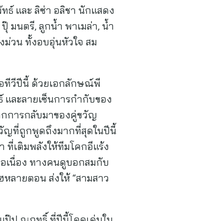
ัทธ์ และ ลิซ่า อลิชา นักแสดง
ุ๊ มนตรี, ลูกน้ำ พาเมล่า, น้ำ
้งม่วน ทั้งอบอุ่นหัวใจ สม
ทีวีปีนี้ ด้วยเอกลักษณ์พี
พนธ์ และลายเซ็นการกำกับของ
งจากการกลับมาของคู่ขวัญ
ญที่ถูกพูดถึงมากที่สุดในปีนี้
ที่เติมพลังให้ทีมโคกอีแร้ง
่อเนื่อง ทางคนดูบอกสมกับ
วไฮหลายตอน ส่งให้ “สามสาว
ป ณฤทธิ์ ที่ปีนี้โดดเด่นใน