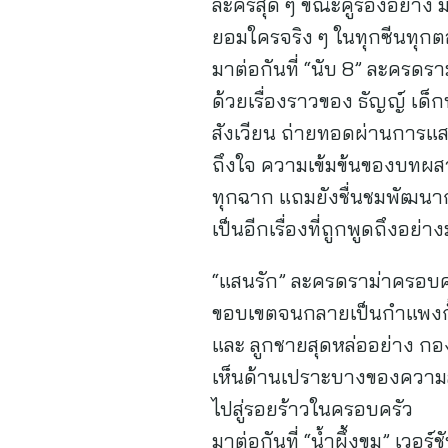
ละครสุด ๆ ขณะคู่รองอย่าง มีน
ยอมใครจริง ๆ ในทุกซีนทุก
มาต่อกันที่ “นับ 8” ละครดรา
ด้วยเรื่องราวของ ธัญญ์ เด็กห
สังเวียน ถ่ายทอดผ่านการแสด
ถึงใจ ความเข้มข้นของบทผสาน
ทุกฉาก แถมยังชื่นชมพัฒนากา
เป็นอีกเรื่องที่ถูกพูดถึง
“แสนรัก” ละครดราม่าครอบครัว
ขอบเขตจนกลายเป็นกำแพงกั้นร
และ ลูกชายสุดหล่ออย่าง กองทั
เห็นด้านเปราะบางของความสั
ไปสู่รอยร้าวในครอบครัว
มาต่อกันที่ “น้ำผึ้งขม” เว