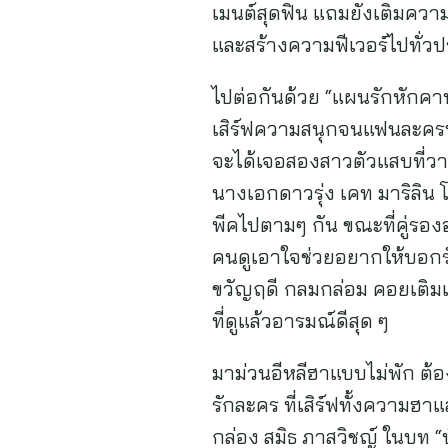
เมนต์สุดฟิน แถมยังเติมค
และสร้างความฟีเวอร์ไปทั่วปร
ไปต่อกันด้วย “แผนรักหักคานล
เสิร์ฟความสนุกจนแฟนละครหั
จะได้เจอสองสาวตัวแสบที่วา
นางเอกดาวรุ่ง เคท มาริลิน 
พีคไปตามๆ กัน ขณะที่คู่รองอย
คนดูเอาใจช่วยอยากให้บอกรัก
ขวัญฤดี กลมกล่อม คอยเติมเสน
ที่ดูแล้วอารมณ์ดีสุด ๆ
มาม่วนอีหลีฮาแบบไม่พัก ต้อง
รักละคร ที่เสิร์ฟทั้งความ
กล่อง สมิธ ภาสวิชญ์ ในบท “บ