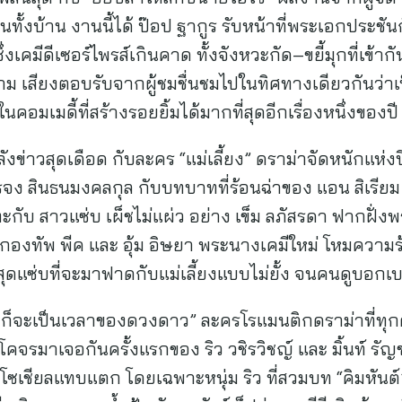
นทั้งบ้าน งานนี้ได้ ป๊อป ฐากูร รับหน้าที่พระเอกประช
คมีดีเซอร์ไพรส์เกินคาด ทั้งจังหวะกัด–ขยี้มุกที่เข้ากั
เสียงตอบรับจากผู้ชมชื่นชมไปในทิศทางเดียวกันว่าเป็นค
งในคอมเมดี้ที่สร้างรอยยิ้มได้มากที่สุดอีกเรื่องหนึ่งของปี
ลังข่าวสุดเดือด กับละคร “แม่เลี้ยง” ดราม่าจัดหนักแห่งปี
ง สินธนมงคลกุล กับบทบาทที่ร้อนฉ่าของ แอน สิเรีย
ะทะกับ สาวแซ่บ เผ็ชไม่แผ่ว อย่าง เข็ม ลภัสรดา ฟากฝั่ง
กองทัพ พีค และ อุ้ม อิษยา พระนางเคมีใหม่ โหมความร้
ุดแซ่บที่จะมาฟาดกับแม่เลี้ยงแบบไม่ยั้ง จนคนดูบอกเบ
ฟ้าก็จะเป็นเวลาของดวงดาว” ละครโรแมนติกดราม่าที่ทุกค
จรมาเจอกันครั้งแรกของ ริว วชิรวิชญ์ และ มิ้นท์ รัญชน
ซเชียลแทบแตก โดยเฉพาะหนุ่ม ริว ที่สวมบท “คิมหันต