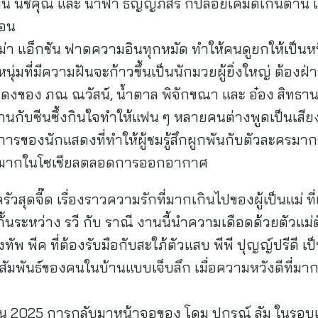
 นิชคุณ และ น้ำฟ้า ธัญญภัสร์ ก็ปล่อยเคมีดีเกินต้าน เร
ตอน
ม่า แอ็กชัน ฟาดความอินทุกหมัด ทำให้คนดูยกให้เป็นหนึ
นุ่มที่มีความฝันจะก้าวขึ้นเป็นนักมวยผู้ยิ่งใหญ่ ต้องฝ
งของ ภณ ณวัสน์, น้ำตาล พิจักขณา และ อ๋อง สิทธานต์
กับซีนซึ้งกินใจทำให้แฟน ๆ หลายคนต่างพูดเป็นเสียงเด
รของนักแสดงที่ทำให้ผู้ชมรู้สึกผูกพันกับตัวละครมากขึ
อย่างมากในโซเชียลตลอดการออกอากาศ
สุดจี๊ด เรื่องราวความรักที่มากเกินไปของผู้เป็นแม่ ท
ะหว่าง รวี กับ ราณี งานนี้นำความเดือดด้วยตัวแม่ตั
พ พีค ที่ต้องรับมือกับสะใภ้ตัวแสบ พีพี ปุญญ์ปรีดี เป็
มพันธ์ของคนในบ้านแบบเจ็บลึก เมื่อความหวังดีที่มา
อร์ชัน 2025 การกลับมาหน้าจอของ โดม ปกรณ์ ลัม ในรอ