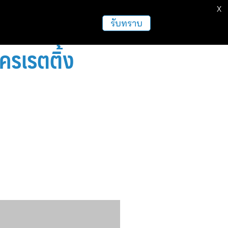
X
รับทราบ
ครเรตติ้ง