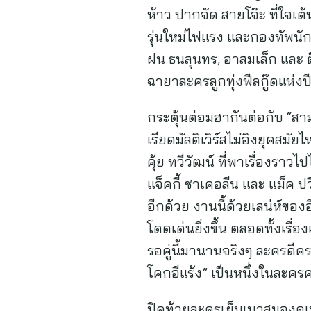
ห้าว ปากจัด สายโจ๊ะ ที่ใจเต
รุ่นใหม่ไฟแรง และกองทัพนักแส
ฝน ธนสุนทร, อาสมเล็ก และ ตุ๊ก
ฉายาละครลูกทุ่งฟีลกู๊ดแห่งป
กระตุ้นต่อมฮากันต่อกับ “สาม
เรียดมัลติเวิร์สไม่อิงยุคส
คุ้ย ทวีวัฒน์ ที่พาเรื่องร
แจ็คกี้ ชาเคอลีน และ แม็ค ปว
อีกด้วย งานนี้ด้วยเสน่ห์ของ
โดดเด่นยิ่งขึ้น ตลอดทั้งเ
รอคู่นี้มานานจริงๆ ละครดี
โคกอีแร้ง” เป็นหนึ่งในละครคอ
ปิดท้ายละครเย็นเบาสมองดูเพ