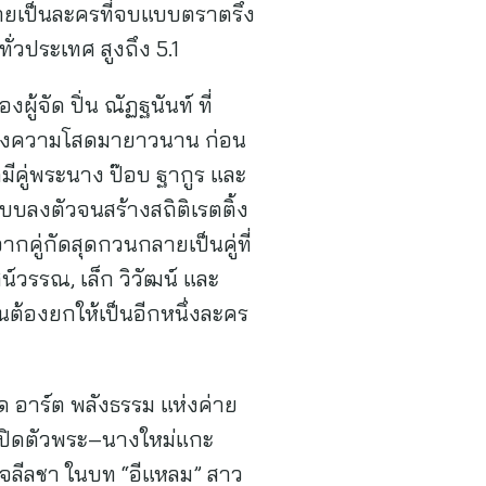
ยเป็นละครที่จบแบบตราตรึง
ั่วประเทศ สูงถึง 5.1
้จัด ปิ่น ณัฏฐนันท์ ที่
้ครองความโสดมายาวนาน ก่อน
ีคู่พระนาง ป๊อบ ฐากูร และ
แบบลงตัวจนสร้างสถิติเรตติ้ง
จากคู่กัดสุดกวนกลายเป็นคู่ที่
์วรรณ, เล็ก วิวัฒน์ และ
จนต้องยกให้เป็นอีกหนึ่งละคร
ัด อาร์ต พลังธรรม แห่งค่าย
รเปิดตัวพระ–นางใหม่แกะ
 เจลีลชา ในบท “อีแหลม” สาว