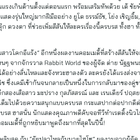
้นแรงเกินต้านตั้งแต่ตอนแรก พร้อมเสริมทัพด้วย เต้ ชัยพ
ดงรุ่นใหญ่มากฝีมืออย่าง ยูโด ธรรม์ธัช, โย่ง เชิญยิ้ม, ป
 ดวงตา ที่ช่วยเพิ่มสีสันให้ละครเรื่องนี้ครบรส ทั้งฮา ทั
ี
สาวโคกอีแร้ง” อีกหนึ่งผลงานคอมเมดี้ที่สร้างสีสันให้จอ
มัยไหนๆ จากจักรวาล Rabbit World ของผู้จัด ต่าย นัฐฐ
าวไปได้อย่างลื่นไหลและจังหวะฮาลงตัว ละครยังได้แรงส่
ิช ซึ่งเคมีเข้ากันจนกลายเป็นหนึ่งในการกลับมาของคู่ขวั
อีกสองเสือสาว มะปราง กุลภัสสรณ์ และ เรนเดียร์ ปฤสยา 
รื่องเต็มไปด้วยความสนุกแบบครบรส กระแสปากต่อปากดีต
ครบรส ฮาสนั่น นักแสดงคุณภาพดีคับจอทีวีทำเรตติ้งนิ
มเมดี้ที่ถูกหยิบมาพูดถึงมากที่สุดในปีนี้!
ลินสุด กับ “ยัยปลาไหลกับนายไฮโซ” ผลงานจากผู้จัด แป๊