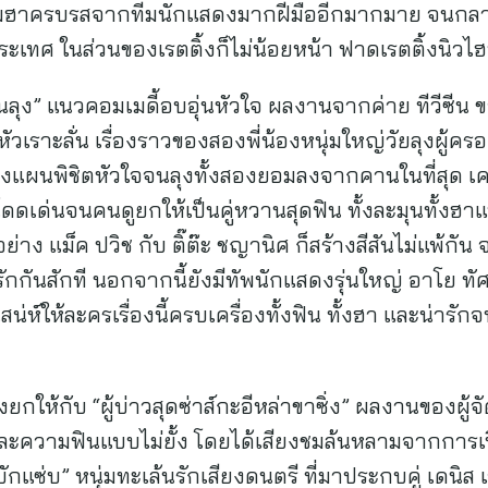
วามฮาครบรสจากทีมนักแสดงมากฝีมืออีกมากมาย จนกลา
ะเทศ ในส่วนของเรตติ้งก็ไม่น้อยหน้า ฟาดเรตติ้งนิวไฮท
ุง” แนวคอมเมดี้อบอุ่นหัวใจ ผลงานจากค่าย ทีวีซีน ของผู
วเราะลั่น เรื่องราวของสองพี่น้องหนุ่มใหญ่วัยลุงผู
งแผนพิชิตหัวใจจนลุงทั้งสองยอมลงจากคานในที่สุด เคม
โดดเด่นจนคนดูยกให้เป็นคู่หวานสุดฟิน ทั้งละมุนทั้งฮา
่าง แม็ค ปวิช กับ ติ๊ต๊ะ ชญานิศ ก็สร้างสีสันไม่แพ้กัน 
กันสักที นอกจากนี้ยังมีทัพนักแสดงรุ่นใหญ่ อาโย ทัศน
่ห์ให้ละครเรื่องนี้ครบเครื่องทั้งฟิน ทั้งฮา และน่ารัก
ยกให้กับ “ผู้บ่าวสุดซ่าส์กะอีหล่าขาซิ่ง” ผลงานของผู้จ
ฮาและความฟินแบบไม่ยั้ง โดยได้เสียงชมล้นหลามจากกา
ักแซ่บ” หนุ่มทะเล้นรักเสียงดนตรี ที่มาประกบคู่ เดนิส