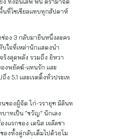
ง ทั้งอินเลิฟ ฟิน ดราม่าจัด
ื้นที่โซเชียลแทบทุกสัปดาห์
พาช่อง 3 กลับมายืนหนึ่งละคร
ะทับใจที่เหล่านักแสดงนำ
ริงสุดพลัง รวมถึง ยิหวา
กของพยัคฆ์-แทนรัก และ
ึง 5.1 และเรตติ้งทั่วประเท
ของผู้จัด ไก่-วรายุฑ มิลินท
ทบาทเป็น “ขวัญ” นักเลง
รื่องแรกของ เดนิส เจลีลชา
องทั้งคู่กลับเต็มไปด้วยโม