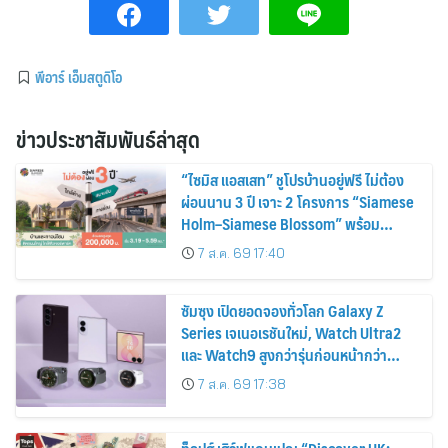
พีอาร์ เอ็มสตูดิโอ
ข่าวประชาสัมพันธ์ล่าสุด
“ไซมิส แอสเสท” ชูโปรบ้านอยู่ฟรี ไม่ต้อง
ผ่อนนาน 3 ปี เจาะ 2 โครงการ “Siamese
Holm–Siamese Blossom” พร้อม
ส่วนลดและสิทธิพิเศษถึง 31 สิงหาคม
7 ส.ค. 69 17:40
2569
ซัมซุง เปิดยอดจองทั่วโลก Galaxy Z
Series เจเนอเรชันใหม่, Watch Ultra2
และ Watch9 สูงกว่ารุ่นก่อนหน้ากว่า
30%
7 ส.ค. 69 17:38