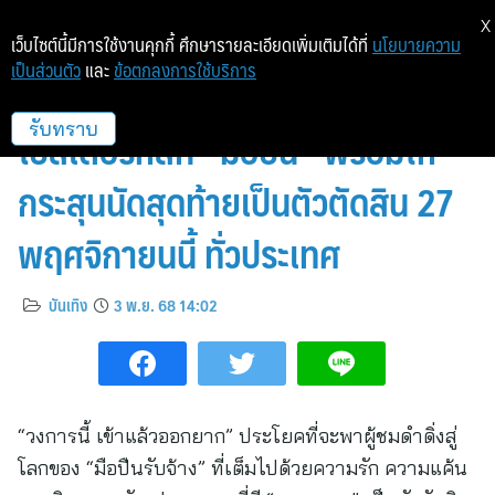
X
เว็บไซต์นี้มีการใช้งานคุกกี้ ศึกษารายละเอียดเพิ่มเติมได้ที่
นโยบายความ
เป็นส่วนตัว
และ
ข้อตกลงการใช้บริการ
M STUDIO และ Plan B เผย
โปสเตอร์หลัก “มือปืน” พร้อมให้
รับทราบ
กระสุนนัดสุดท้ายเป็นตัวตัดสิน 27
พฤศจิกายนนี้ ทั่วประเทศ
บันเทิง
3 พ.ย. 68 14:02
“วงการนี้ เข้าแล้วออกยาก” ประโยคที่จะพาผู้ชมดำดิ่งสู่
โลกของ “มือปืนรับจ้าง” ที่เต็มไปด้วยความรัก ความแค้น