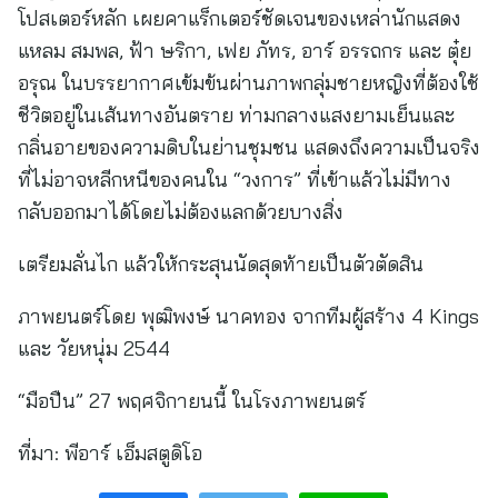
โปสเตอร์หลัก เผยคาแร็กเตอร์ชัดเจนของเหล่านักแสดง
แหลม สมพล, ฟ้า ษริกา, เฟย ภัทร, อาร์ อรรถกร และ ตุ๋ย
อรุณ ในบรรยากาศเข้มข้นผ่านภาพกลุ่มชายหญิงที่ต้องใช้
ชีวิตอยู่ในเส้นทางอันตราย ท่ามกลางแสงยามเย็นและ
กลิ่นอายของความดิบในย่านชุมชน แสดงถึงความเป็นจริง
ที่ไม่อาจหลีกหนีของคนใน “วงการ” ที่เข้าแล้วไม่มีทาง
กลับออกมาได้โดยไม่ต้องแลกด้วยบางสิ่ง
เตรียมลั่นไก แล้วให้กระสุนนัดสุดท้ายเป็นตัวตัดสิน
ภาพยนตร์โดย พุฒิพงษ์ นาคทอง จากทีมผู้สร้าง 4 Kings
และ วัยหนุ่ม 2544
“มือปืน” 27 พฤศจิกายนนี้ ในโรงภาพยนตร์
ที่มา:
พีอาร์ เอ็มสตูดิโอ