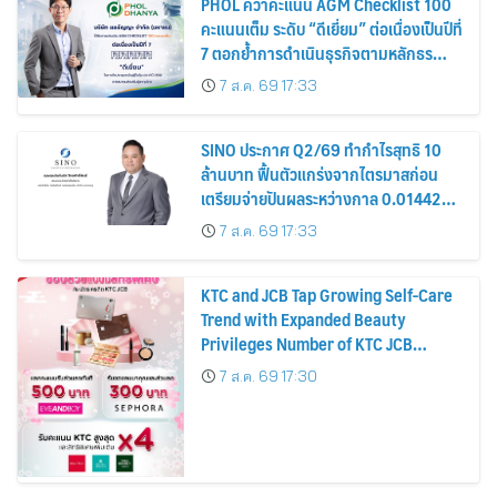
PHOL คว้าคะแนน AGM Checklist 100
คะแนนเต็ม ระดับ “ดีเยี่ยม” ต่อเนื่องเป็นปีที่
7 ตอกย้ำการดำเนินธุรกิจตามหลักธร
รมาภิบาล โปร่งใส สร้างความเชื่อมั่นผู้ถือ
7 ส.ค. 69 17:33
หุ้น
SINO ประกาศ Q2/69 ทำกำไรสุทธิ 10
ล้านบาท ฟื้นตัวแกร่งจากไตรมาสก่อน
เตรียมจ่ายปันผลระหว่างกาล 0.014423
บาทต่อหุ้น ครึ่งปีหลังมุ่งเติบโตต่อเนื่อง
7 ส.ค. 69 17:33
KTC and JCB Tap Growing Self-Care
Trend with Expanded Beauty
Privileges Number of KTC JCB
Cardmembers Spending on
7 ส.ค. 69 17:30
Cosmetics Rises 26%