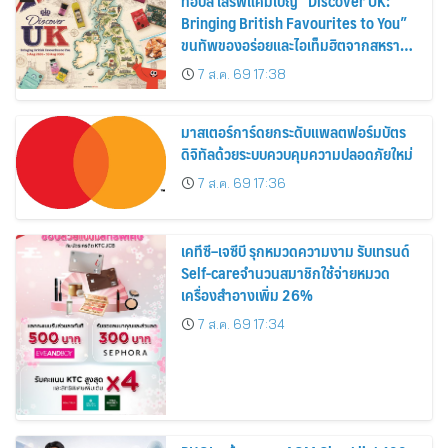
ท็อปส์ เสิร์ฟแคมเปญ “Discover UK:
Bringing British Favourites to You”
ขนทัพของอร่อยและไอเท็มฮิตจากสหราช
อาณาจักร ส่งตรงถึงมือตั้งแต่วันนี้ – 18
7 ส.ค. 69 17:38
สิงหาคมนี้
มาสเตอร์การ์ดยกระดับแพลตฟอร์มบัตร
ดิจิทัลด้วยระบบควบคุมความปลอดภัยใหม่
7 ส.ค. 69 17:36
เคทีซี–เจซีบี รุกหมวดความงาม รับเทรนด์
Self-careจำนวนสมาชิกใช้จ่ายหมวด
เครื่องสำอางเพิ่ม 26%
7 ส.ค. 69 17:34