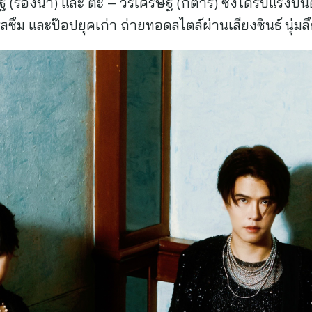
(ร้องนำ) และ ต๊ะ – วรเศรษฐ์ (กีตาร์) ซึ่งได้รับแรงบั
ซึม และป๊อปยุคเก่า ถ่ายทอดสไตล์ผ่านเสียงซินธ์ นุ่มลึ