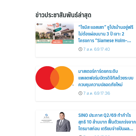
ข่าวประชาสัมพันธ์ล่าสุด
“ไซมิส แอสเสท” ชูโปรบ้านอยู่ฟรี
ไม่ต้องผ่อนนาน 3 ปี เจาะ 2
โครงการ “Siamese Holm–
Siamese Blossom” พร้อม
7 ส.ค. 69 17:40
ส่วนลดและสิทธิพิเศษถึง 31
สิงหาคม 2569
มาสเตอร์การ์ดยกระดับ
แพลตฟอร์มบัตรดิจิทัลด้วยระบบ
ควบคุมความปลอดภัยใหม่
7 ส.ค. 69 17:36
SINO ประกาศ Q2/69 ทำกำไร
สุทธิ 10 ล้านบาท ฟื้นตัวแกร่งจาก
ไตรมาสก่อน เตรียมจ่ายปันผล
ระหว่างกาล 0.014423 บาทต่อหุ้