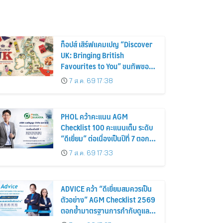
ท็อปส์ เสิร์ฟแคมเปญ “Discover
UK: Bringing British
Favourites to You” ขนทัพของ
อร่อยและไอเท็มฮิตจากสหราช
7 ส.ค. 69 17:38
อาณาจักร ส่งตรงถึงมือตั้งแต่วัน
นี้ – 18 สิงหาคมนี้
PHOL คว้าคะแนน AGM
Checklist 100 คะแนนเต็ม ระดับ
“ดีเยี่ยม” ต่อเนื่องเป็นปีที่ 7 ตอกย้ำ
การดำเนินธุรกิจตามหลักธรรมาภิ
7 ส.ค. 69 17:33
บาล โปร่งใส สร้างความเชื่อมั่นผู้
ถือหุ้น
ADVICE คว้า “ดีเยี่ยมสมควรเป็น
ตัวอย่าง” AGM Checklist 2569
ตอกย้ำมาตรฐานการกำกับดูแล
กิจการที่ดี