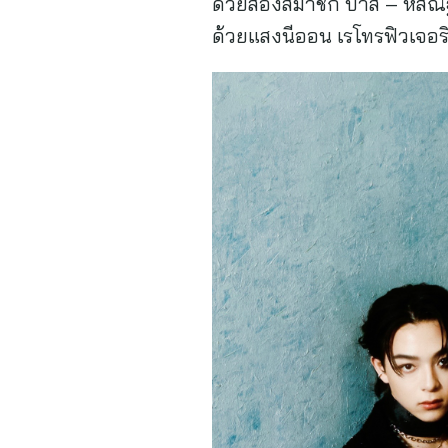
ด้วยสองสมาชิก บาส – หัสณัฐ 
ด้วยแสงนีออน เรโทรฟิวเจอริส