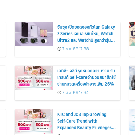
ซัมซุง เปิดยอดจองทั่วโลก Galaxy
Z Series เจเนอเรชันใหม่, Watch
Ultra2 และ Watch9 สูงกว่ารุ่น
ก่อนหน้ากว่า 30%
7 ส.ค. 69 17:38
เคทีซี–เจซีบี รุกหมวดความงาม รับ
เทรนด์ Self-careจำนวนสมาชิกใช้
จ่ายหมวดเครื่องสำอางเพิ่ม 26%
7 ส.ค. 69 17:34
KTC and JCB Tap Growing
Self-Care Trend with
Expanded Beauty Privileges
น
Number of KTC JCB