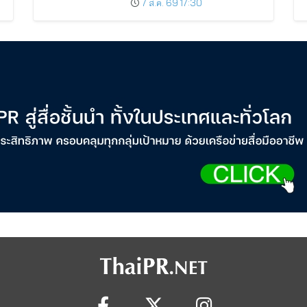
7 ส.ค. 69 17:30
Cardmembers Spending on
Cosmetics Rises 26%