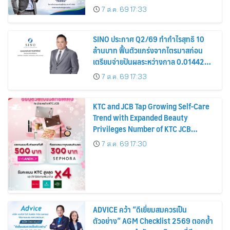
รมาภิบาล โปร่งใส สร้างความเชื่อมั่นผู้ถือ
7 ส.ค. 69 17:33
หุ้น
SINO ประกาศ Q2/69 ทำกำไรสุทธิ 10
ล้านบาท ฟื้นตัวแกร่งจากไตรมาสก่อน
เตรียมจ่ายปันผลระหว่างกาล 0.014423
บาทต่อหุ้น ครึ่งปีหลังมุ่งเติบโตต่อเนื่อง
7 ส.ค. 69 17:33
KTC and JCB Tap Growing Self-Care
Trend with Expanded Beauty
Privileges Number of KTC JCB
Cardmembers Spending on
7 ส.ค. 69 17:30
Cosmetics Rises 26%
ADVICE คว้า “ดีเยี่ยมสมควรเป็น
ตัวอย่าง” AGM Checklist 2569 ตอกย้ำ