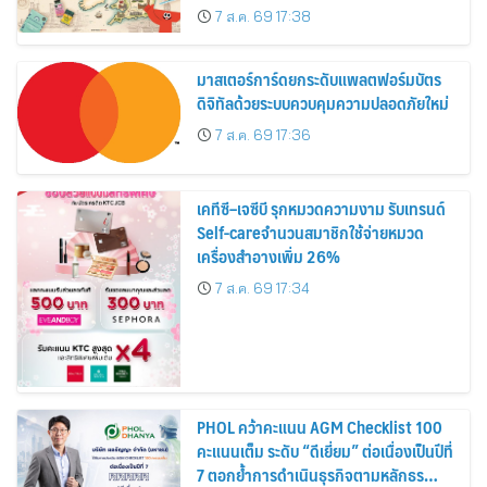
อาณาจักร ส่งตรงถึงมือตั้งแต่วันนี้ – 18
7 ส.ค. 69 17:38
สิงหาคมนี้
มาสเตอร์การ์ดยกระดับแพลตฟอร์มบัตร
ดิจิทัลด้วยระบบควบคุมความปลอดภัยใหม่
7 ส.ค. 69 17:36
เคทีซี–เจซีบี รุกหมวดความงาม รับเทรนด์
Self-careจำนวนสมาชิกใช้จ่ายหมวด
เครื่องสำอางเพิ่ม 26%
7 ส.ค. 69 17:34
PHOL คว้าคะแนน AGM Checklist 100
คะแนนเต็ม ระดับ “ดีเยี่ยม” ต่อเนื่องเป็นปีที่
7 ตอกย้ำการดำเนินธุรกิจตามหลักธร