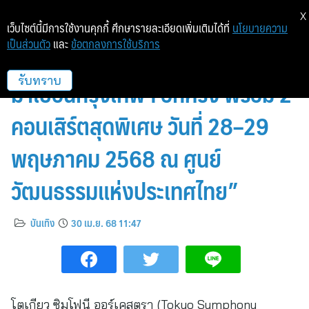
X
เว็บไซต์นี้มีการใช้งานคุกกี้ ศึกษารายละเอียดเพิ่มเติมได้ที่
นโยบายความ
เป็นส่วนตัว
และ
ข้อตกลงการใช้บริการ
“โตเกียว ซิมโฟนี ออร์เคสตรา กลับ
มาเยือนกรุงเทพฯ อีกครั้ง พร้อม 2
รับทราบ
คอนเสิร์ตสุดพิเศษ วันที่ 28–29
พฤษภาคม 2568 ณ ศูนย์
วัฒนธรรมแห่งประเทศไทย”
บันเทิง
30 เม.ย. 68 11:47
โตเกียว ซิมโฟนี ออร์เคสตรา (Tokyo Symphony