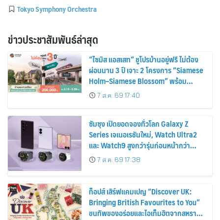
Tokyo Symphony Orchestra
ข่าวประชาสัมพันธ์ล่าสุด
“ไซมิส แอสเสท” ชูโปรบ้านอยู่ฟรี ไม่ต้อง
ผ่อนนาน 3 ปี เจาะ 2 โครงการ “Siamese
Holm–Siamese Blossom” พร้อม
ส่วนลดและสิทธิพิเศษถึง 31 สิงหาคม
7 ส.ค. 69 17:40
2569
ซัมซุง เปิดยอดจองทั่วโลก Galaxy Z
Series เจเนอเรชันใหม่, Watch Ultra2
และ Watch9 สูงกว่ารุ่นก่อนหน้ากว่า
30%
7 ส.ค. 69 17:38
ท็อปส์ เสิร์ฟแคมเปญ “Discover UK:
Bringing British Favourites to You”
ขนทัพของอร่อยและไอเท็มฮิตจากสหราช