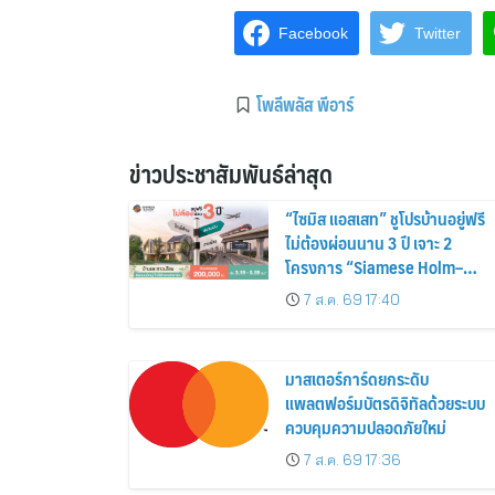
Facebook
Twitter
โพลีพลัส พีอาร์
ข่าวประชาสัมพันธ์ล่าสุด
“ไซมิส แอสเสท” ชูโปรบ้านอยู่ฟรี
ไม่ต้องผ่อนนาน 3 ปี เจาะ 2
โครงการ “Siamese Holm–
Siamese Blossom” พร้อม
7 ส.ค. 69 17:40
ส่วนลดและสิทธิพิเศษถึง 31
สิงหาคม 2569
มาสเตอร์การ์ดยกระดับ
แพลตฟอร์มบัตรดิจิทัลด้วยระบบ
ควบคุมความปลอดภัยใหม่
7 ส.ค. 69 17:36