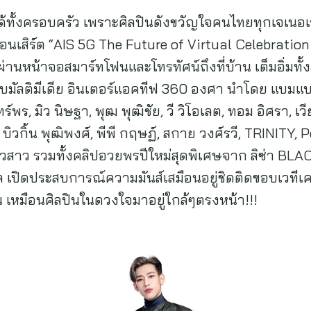
นได้ทั้งครอบครัว เพราะศิลปินดังขวัญใจคนไทยทุกเจเนอเรช
สิร์ต “AIS 5G The Future of Virtual Celebration
่านหน้าจอสมาร์ทโฟนและโทรทัศน์ถึงที่บ้าน เต็มอิ่มทั้
บมัลติมีเดีย อินเตอร์แอคทีฟ 360 องศา นำโดย แบมแบม
ทร์พร, มิว นิษฐา, พุฒ พุฒิชัย, วี วิโอเลต, ทอม อิศรา, เวี
 บิวกิ้น พุฒิพงศ์, พีพี กฤษฏ์, สกาย วงศ์รวี, TRINITY,
าว รวมทั้งคลิปอวยพรปีใหม่สุดพิเศษจาก ลิซ่า BLAC
ล เปิดประสบการณ์ความมันส์เสมือนอยู่ชิดติดขอบเวทีเค
น เหมือนศิลปินในดวงใจมาอยู่ใกล้ๆตรงหน้า!!!