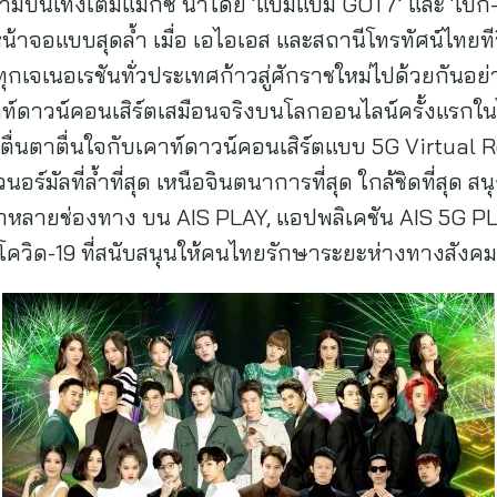
ามบันเทิงเต็มแม็กซ์ นำโดย ‘แบมแบม GOT7’ และ ‘เป๊ก-
้าจอแบบสุดล้ำ เมื่อ เอไอเอส และสถานีโทรทัศน์ไทยทีว
กเจเนอเรชันทั่วประเทศก้าวสู่ศักราชใหม่ไปด้วยกันอย่
ท์ดาวน์คอนเสิร์ตเสมือนจริงบนโลกออนไลน์ครั้งแรกใน
ตื่นตาตื่นใจกับเคาท์ดาวน์คอนเสิร์ตแบบ 5G Virtual 
อร์มัลที่ล้ำที่สุด เหนือจินตนาการที่สุด ใกล้ชิดที่สุด สนุ
กหลายช่องทาง บน AIS PLAY, แอปพลิเคชัน AIS 5G PL
วิด-19 ที่สนับสนุนให้คนไทยรักษาระยะห่างทางสังคม