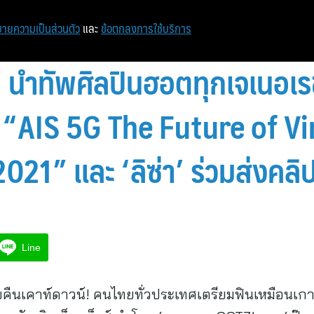
หน้าแรก
ท่องเที่ยว
ไอที
เศรษฐกิจ/การเงิน
ายความเป็นส่วนตัว
และ
ข้อตกลงการใช้บริการ
 นำทัพศิลปินฮอตทุกเจเนอเร
ใน “AIS 5G The Future of Vi
21” และ ‘ลิซ่า’ ร่วมส่งคลิปน
Line
ุขคืนเคาท์ดาวน์! คนไทยทั่วประเทศเตรียมฟินเหมือนเกา