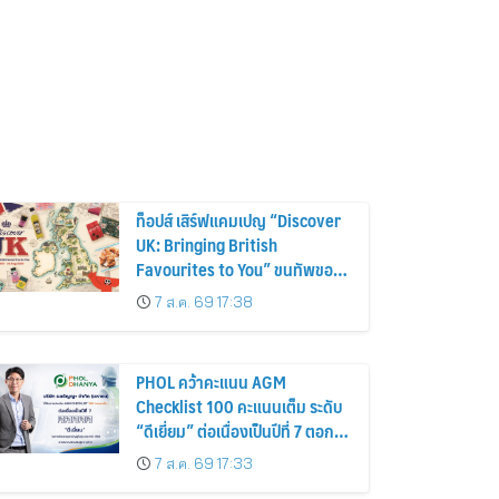
ท็อปส์ เสิร์ฟแคมเปญ “Discover
UK: Bringing British
Favourites to You” ขนทัพของ
อร่อยและไอเท็มฮิตจากสหราช
7 ส.ค. 69 17:38
อาณาจักร ส่งตรงถึงมือตั้งแต่วัน
นี้ – 18 สิงหาคมนี้
PHOL คว้าคะแนน AGM
Checklist 100 คะแนนเต็ม ระดับ
“ดีเยี่ยม” ต่อเนื่องเป็นปีที่ 7 ตอกย้ำ
การดำเนินธุรกิจตามหลักธรรมาภิ
7 ส.ค. 69 17:33
บาล โปร่งใส สร้างความเชื่อมั่นผู้