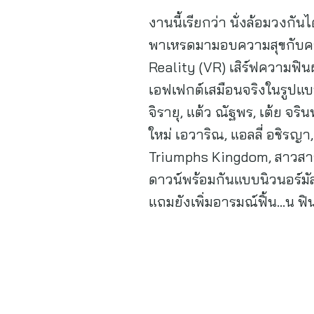
งานนี้เรียกว่า นั่งล้อมวงกั
พาเหรดมามอบความสุขกับคอนเ
Reality (VR) เสิร์ฟความฟินผ
เอฟเฟกต์เสมือนจริงในรูปแบ
จิรายุ, แต้ว ณัฐพร, เต้ย จริน
ใหม่ เอวาริณ, แอลลี่ อชิรญา,
Triumphs Kingdom, สาวสาวส
ดาวน์พร้อมกันแบบนิวนอร์มั
แถมยังเพิ่มอารมณ์ฟิ้น…น ฟิ