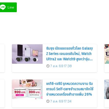
Line
ซัมซุง เปิดยอดจองทั่วโลก Galaxy
Z Series เจเนอเรชันใหม่, Watch
Ultra2 และ Watch9 สูงกว่ารุ่น
ก่อนหน้ากว่า 30%
7 ส.ค. 69 17:38
เคทีซี–เจซีบี รุกหมวดความงาม รับ
เทรนด์ Self-careจำนวนสมาชิกใช้
จ่ายหมวดเครื่องสำอางเพิ่ม 26%
7 ส.ค. 69 17:34