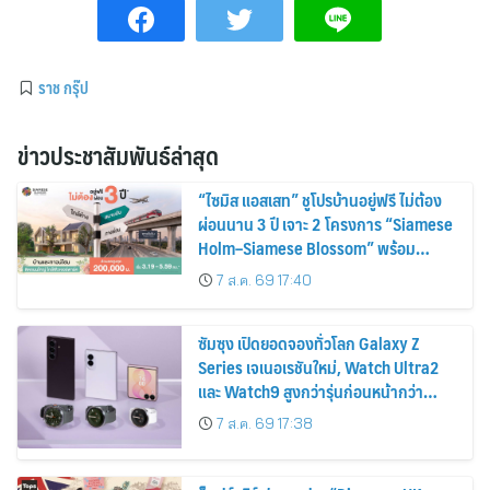
ราช กรุ๊ป
ข่าวประชาสัมพันธ์ล่าสุด
“ไซมิส แอสเสท” ชูโปรบ้านอยู่ฟรี ไม่ต้อง
ผ่อนนาน 3 ปี เจาะ 2 โครงการ “Siamese
Holm–Siamese Blossom” พร้อม
ส่วนลดและสิทธิพิเศษถึง 31 สิงหาคม
7 ส.ค. 69 17:40
2569
ซัมซุง เปิดยอดจองทั่วโลก Galaxy Z
Series เจเนอเรชันใหม่, Watch Ultra2
และ Watch9 สูงกว่ารุ่นก่อนหน้ากว่า
30%
7 ส.ค. 69 17:38