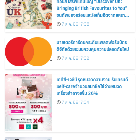
ท็อปส์ เสิร์ฟแคมเปญ “Discover UK:
Bringing British Favourites to You”
ขนทัพของอร่อยและไอเท็มฮิตจากสหราช
อาณาจักร ส่งตรงถึงมือตั้งแต่วันนี้ – 18
7 ส.ค. 69 17:38
สิงหาคมนี้
มาสเตอร์การ์ดยกระดับแพลตฟอร์มบัตร
ดิจิทัลด้วยระบบควบคุมความปลอดภัยใหม่
7 ส.ค. 69 17:36
เคทีซี–เจซีบี รุกหมวดความงาม รับเทรนด์
Self-careจำนวนสมาชิกใช้จ่ายหมวด
เครื่องสำอางเพิ่ม 26%
7 ส.ค. 69 17:34