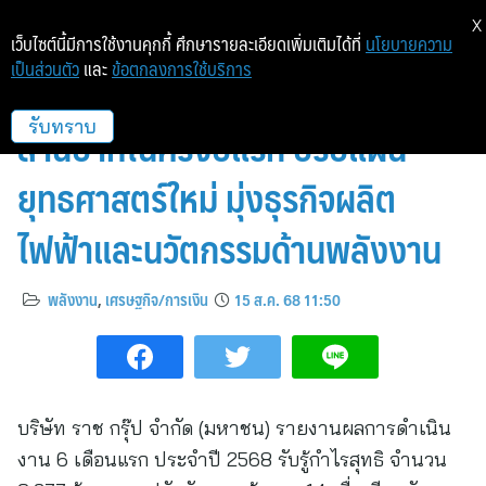
X
เว็บไซต์นี้มีการใช้งานคุกกี้ ศึกษารายละเอียดเพิ่มเติมได้ที่
นโยบายความ
เป็นส่วนตัว
และ
ข้อตกลงการใช้บริการ
ราช กรุ๊ป ประกาศกำไรสุทธิ 3,277
ล้านบาทในครึ่งปีแรก ปรับแผน
รับทราบ
ยุทธศาสตร์ใหม่ มุ่งธุรกิจผลิต
ไฟฟ้าและนวัตกรรมด้านพลังงาน
พลังงาน
,
เศรษฐกิจ/การเงิน
15 ส.ค. 68 11:50
บริษัท ราช กรุ๊ป จำกัด (มหาชน) รายงานผลการดำเนิน
งาน 6 เดือนแรก ประจำปี 2568 รับรู้กำไรสุทธิ จำนวน