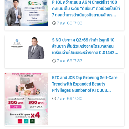
PHOL คว้าคะแนน AGM Checklist 100
คะแนนเต็ม ระดับ “ดีเยี่ยม” ต่อเนื่องเป็นปีที่
7 ตอกย้ำการดำเนินธุรกิจตามหลักธร
รมาภิบาล โปร่งใส สร้างความเชื่อมั่นผู้ถือ
7 ส.ค. 69 17:33
หุ้น
SINO ประกาศ Q2/69 ทำกำไรสุทธิ 10
ล้านบาท ฟื้นตัวแกร่งจากไตรมาสก่อน
เตรียมจ่ายปันผลระหว่างกาล 0.014423
บาทต่อหุ้น ครึ่งปีหลังมุ่งเติบโตต่อเนื่อง
7 ส.ค. 69 17:33
KTC and JCB Tap Growing Self-Care
Trend with Expanded Beauty
Privileges Number of KTC JCB
Cardmembers Spending on
7 ส.ค. 69 17:30
Cosmetics Rises 26%