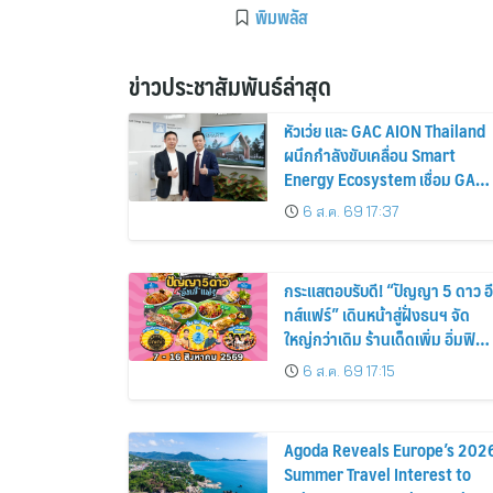
พิมพลัส
ข่าวประชาสัมพันธ์ล่าสุด
หัวเว่ย และ GAC AION Thailand
ผนึกกำลังขับเคลื่อน Smart
Energy Ecosystem เชื่อม GAC
GN8 PHEV รถยนต์ MPV ระดับ
6 ส.ค. 69 17:37
พรีเมียม เข้ากับพลังงานแสง
อาทิตย์ภายในบ้าน
กระแสตอบรับดี! “ปัญญา 5 ดาว อี
ทส์แฟร์” เดินหน้าสู่ฝั่งธนฯ จัด
ใหญ่กว่าเดิม ร้านเด็ดเพิ่ม อิ่มฟิน
10 วันเต็ม!
6 ส.ค. 69 17:15
Agoda Reveals Europe’s 202
Summer Travel Interest to