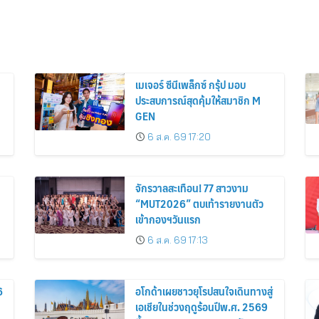
เมเจอร์ ซีนีเพล็กซ์ กรุ้ป มอบ
ประสบการณ์สุดคุ้มให้สมาชิก M
GEN
6 ส.ค. 69 17:20
จักรวาลสะเทือน! 77 สาวงาม
“MUT2026” ตบเท้ารายงานตัว
เข้ากองฯวันแรก
6 ส.ค. 69 17:13
6
อโกด้าเผยชาวยุโรปสนใจเดินทางสู่
เอเชียในช่วงฤดูร้อนปีพ.ศ. 2569