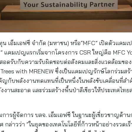
ทุน เอ็มเอฟซี จำกัด (มหาชน) หรือ“MFC” เปิดตัวแคม
” แคมเปญแรกเริ่มจากโครงการ CSR ใหญ่คือ MFC You
้สอดรับกับความรับผิดชอบต่อสังคมและสิ่งแวดล้อมขอ
rees with MRENEW ซึ่งเป็นแคมเปญรักษ์โลกร่วมสร้างพ
ัญกับพลังงานทดแทนที่เป็นหนึ่งในพลังขับเคลื่อนที่
พลังงานสะอาด และร่วมสร้างพื้นป่าสีเขียวให้ประเทศ
รรมการผู้จัดการ บลจ. เอ็มเอฟซี ในฐานะผู้เชี่ยวชาญด
 กล่าวว่า “ในยุคของเทคโนโลยีที่ก้าวหน้าอย่างรวดเร