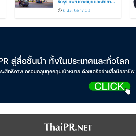
ชี้กรุงเทพฯ เกาะสมุย และพัทยา
ติดอันดับเมืองยอดนิยม
6 ส.ค. 69 17:00