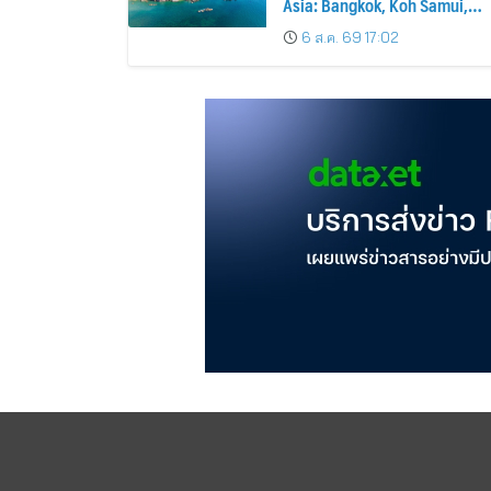
Asia: Bangkok, Koh Samui,
and Pattaya Among the Top
6 ส.ค. 69 17:02
Cities