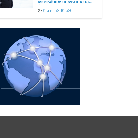
ธุรกิจหลักแข็งแกร่งจากเลนส์
มูลค่าเพิ่ม และการขยายตลาดต่าง
6 ส.ค. 69 16:59
ประเทศ พร้อมเดินหน้าลงทุนเพื่อ
การเติบโตระยะยาว