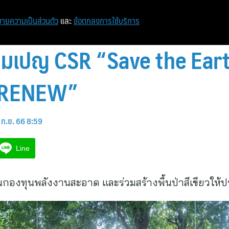
หน้าแรก
ท่องเที่ยว
ไอที
เศรษฐกิจ/การเงิน
ายความเป็นส่วนตัว
และ
ข้อตกลงการใช้บริการ
คมเปญ CSR “Save the Eart
 MRENEW”
 ก.ย. 66 8:59
Line
ในกองทุนพลังงานสะอาด และร่วมสร้างพื้นป่าสีเขียวให้