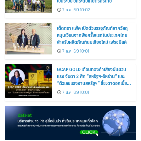
เป็นระบบ ยกระดับเกษตรกรไทย
7 ส.ค. 69 10:02
เต็ดตรา แพ้ค เปิดตัวบรรจุภัณฑ์จากวัสดุ
หมุนเวียนจากพืชครั้งแรกในประเทศไทย
สำหรับผลิตภัณฑ์นมเชียงใหม่ เฟรชมิลค์
7 ส.ค. 69 10:01
GCAP GOLD เตือนทองคำเสี่ยงผันผวน
แรง จับตา 2 ศึก “สหรัฐฯ-อิหร่าน” และ
“ตัวเลขแรงงานสหรัฐฯ” ชี้ชะตาดอกเบี้ย
เฟด
7 ส.ค. 69 10:01