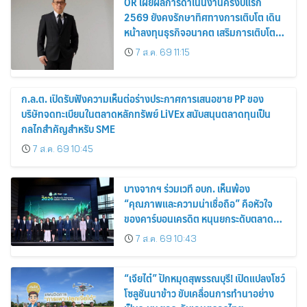
OR เผยผลการดำเนินงานครึ่งปีแรก
2569 ยังคงรักษาทิศทางการเติบโต เดิน
หน้าลงทุนธุรกิจอนาคต เสริมการเติบโต
ระยะยาว
7 ส.ค. 69 11:15
ก.ล.ต. เปิดรับฟังความเห็นต่อร่างประกาศการเสนอขาย PP ของ
บริษัทจดทะเบียนในตลาดหลักทรัพย์ LiVEx สนับสนุนตลาดทุนเป็น
กลไกสำคัญสำหรับ SME
7 ส.ค. 69 10:45
บางจากฯ ร่วมเวที อบก. เห็นพ้อง
“คุณภาพและความน่าเชื่อถือ” คือหัวใจ
ของคาร์บอนเครดิต หนุนยกระดับตลาด
คาร์บอนไทย เชื่อมโยงอาเซียน เปิดโอกาสสู่
7 ส.ค. 69 10:43
ตลาดสากล
“เจียไต๋” ปักหมุดสุพรรณบุรี! เปิดแปลงโชว์
โซลูชันนาข้าว ขับเคลื่อนการทำนาอย่าง