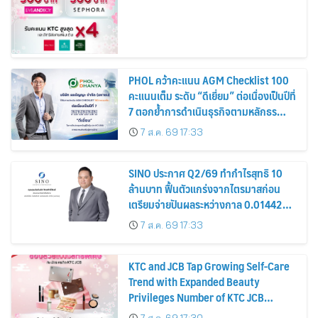
PHOL คว้าคะแนน AGM Checklist 100
คะแนนเต็ม ระดับ “ดีเยี่ยม” ต่อเนื่องเป็นปีที่
7 ตอกย้ำการดำเนินธุรกิจตามหลักธร
รมาภิบาล โปร่งใส สร้างความเชื่อมั่นผู้ถือ
7 ส.ค. 69 17:33
หุ้น
SINO ประกาศ Q2/69 ทำกำไรสุทธิ 10
ล้านบาท ฟื้นตัวแกร่งจากไตรมาสก่อน
เตรียมจ่ายปันผลระหว่างกาล 0.014423
บาทต่อหุ้น ครึ่งปีหลังมุ่งเติบโตต่อเนื่อง
7 ส.ค. 69 17:33
KTC and JCB Tap Growing Self-Care
Trend with Expanded Beauty
Privileges Number of KTC JCB
Cardmembers Spending on
7 ส.ค. 69 17:30