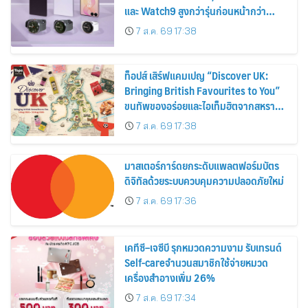
และ Watch9 สูงกว่ารุ่นก่อนหน้ากว่า
30%
7 ส.ค. 69 17:38
ท็อปส์ เสิร์ฟแคมเปญ “Discover UK:
Bringing British Favourites to You”
ขนทัพของอร่อยและไอเท็มฮิตจากสหราช
อาณาจักร ส่งตรงถึงมือตั้งแต่วันนี้ – 18
7 ส.ค. 69 17:38
สิงหาคมนี้
มาสเตอร์การ์ดยกระดับแพลตฟอร์มบัตร
ดิจิทัลด้วยระบบควบคุมความปลอดภัยใหม่
7 ส.ค. 69 17:36
เคทีซี–เจซีบี รุกหมวดความงาม รับเทรนด์
Self-careจำนวนสมาชิกใช้จ่ายหมวด
เครื่องสำอางเพิ่ม 26%
7 ส.ค. 69 17:34